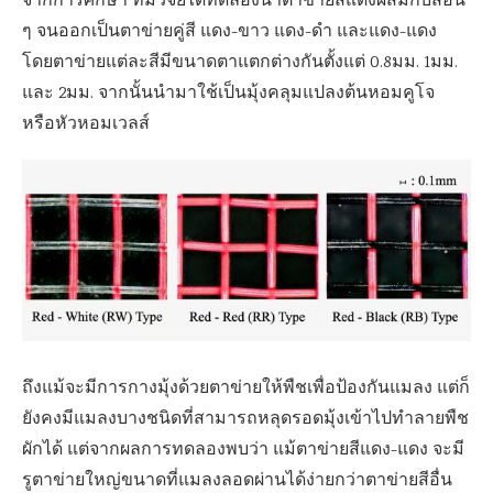
จากการศึกษา ทีมวิจัยได้ทดลองนำตาข่ายสีแดงผสมกับสีอื่น
ๆ จนออกเป็นตาข่ายคู่สี แดง-ขาว แดง-ดำ และแดง-แดง
โดยตาข่ายแต่ละสีมีขนาดตาแตกต่างกันตั้งแต่ 0.8มม. 1มม.
และ 2มม. จากนั้นนำมาใช้เป็นมุ้งคลุมแปลงต้นหอมคูโจ
หรือหัวหอมเวลส์
ถึงแม้จะมีการกางมุ้งด้วยตาข่ายให้พืชเพื่อป้องกันแมลง แต่ก็
ยังคงมีแมลงบางชนิดที่สามารถหลุดรอดมุ้งเข้าไปทำลายพืช
ผักได้ แต่จากผลการทดลองพบว่า แม้ตาข่ายสีแดง-แดง จะมี
รูตาข่ายใหญ่ขนาดที่แมลงลอดผ่านได้ง่ายกว่าตาข่ายสีอื่น