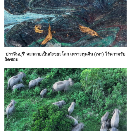
‘ปราจีนบุรี’ จะกลายเป็นถังขยะโลก เพราะทุนจีน (เทา) ไร้ความรับ
ผิดชอบ