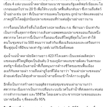
เขื่อน 4 แห่ง บนแม่น้ำคลามัธตามแนวชายแดนรัฐแคลิฟอร์เนียและโอ
เรกอนออกไปร่วม 20 ปี เพื่อให้ระบบนิเวศฟื้นคืนกลับมา ซึ่งรวมถึงสัตว์
น้ำอย่างเช่น ปลา ที่เป็นอาหารของคนในชุมชน ถูกนำมาจัดแสดงอย่าง
ภาคภูมิใจโดยผู้ปกป้องปลาแซลมอนที่ร่วมต่อสู้มาอย่างยาวนาน
การรื้อถอนได้เสร็จสิ้นไปเมื่อช่วงปลายเดือน ก.ย. ที่ผ่านมา นั่นเท่ากับ
เป็นการสิ้นสุดการขัดขวางเส้นทางอพยพของปลาแซลมอนเกือบหนึ่ง
ศตวรรษ โครงการนี้เป็นการรื้อถอนเขื่อนที่ใหญ่ที่สุดในโลก ทำให้
คนในชุมชนร่วม 500 คนมารวมตัวกันเพื่อเฉลิมฉลองและเตรียมการ
ฟื้นฟูลุ่มน้ำที่มีขนาดเท่ารัฐเวสต์เวอร์จิเนียทั้งหมด
ลุ่มน้ำแม่น้ำคลามัธมีความยาว 423 กิโลเมตร เป็นแหล่งผลิตปลา
แซลมอนที่ใหญ่ที่สุดเป็นอันดับ 3 ของภูมิภาคแถบชายฝั่งตะวันตกของ
สหรัฐฯ ทั้งยังเป็นสายน้ำที่เกื้อหนุนการดำรงชีวิตของชนพื้นเมือง
อเมริกันหลายเผ่า รวมถึงเผ่ายูร็อกที่ได้ฉายาว่า “ชนเผ่าปลาแซลมอน”
ด้วยแต่เขื่อนได้ทุบทำลายแม่น้ำสายนี้จนเข้าใกล้ภาวะสูญสิ้น
อีกทั้งเป็นการสร้างความอยุติธรรมต่อชุมชนชนเผ่ามานานกว่า
ศตวรรษ เนื่องจากเป็นการเปลี่ยนระบบนิเวศในลำน้ำที่ส่งผลกระทบต่อ
การทำการเกษตร และวิถีชีวิต โดยเฉพาะประชากรปลาแซลมอนและ
ปลาชนิดอื่น ๆ ที่ลดลงถึง 95%