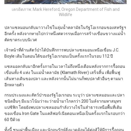
เครดิตภาพ: Mark Hereford, Oregon Department of Fish and
Wildlife
ปลาแซลมอนกลับมาวางไข่ในลุ่มน้ำคลามัธในรัฐโอเรกอนของสหรัฐฯ
อีกครั้ง หลังจากหายไปกว่าหนึ่งศตวรรษเมื่อการสร้างเขื่อนขวางแม่น้ำ
ตัดขาดระบบนิเวศ
เจ้าหน้าที่ด้านสัตว์ป่าได้บันทึกการพบปลาแซลมอนเหนือเขื่อน J.C.
Boyle เดิมในตอนใต้ของรัฐโอเรกอนเป็นครั้งแรกในรอบ 112 ปี
แซลมอลกลับมาอีกครั้งภายในเวลาไม่ถึงหนึ่งเดือนหลังจากการรื้อถอน
เขื่อนทั้ง 4 แห่ง ในแม่น้ำคลามัธ (Klamath River) เสร็จสิ้น เพื่อฟื้นฟู
เส้นทางเดินของปลา และหลังจากนั้นไม่นานก็พบปลาตัวอื่นๆ ตามมา
อีกหลายตัว
กรมประมงและสัตว์ป่าของรัฐโอเรกอน ระบุว่า ปลาแซลมอนและปลา
ชนิดอื่นๆ มีแนวโน้มว่าจะว่ายน้ำมาไกลกว่า 200 ไมล์จากมหาสมุทร
แปซิฟิก โดยยังพบปลาแซลมอนกำลังวางไข่ในลำธารเหนือพื้นที่เดิม
ของเขื่อน Iron Gate ในแคลิฟอร์เนียตอนเหนือเป็นครั้งแรกในรอบกว่า
60 ปีด้วย
ทั้งนี้ ชนเผ่าพื้นเมือง และนักอนุรักษ์สิ่งแวดล้อมได้ต่อสู้ให้มีการรื้อถอน