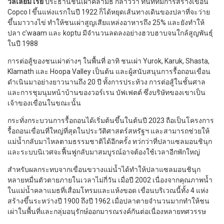
วิลเลียม เรย์
ประธานชนเผ่าคลามัธ กล่าวว่า ทันทีที่มีการสร้างเขื่อน
Copco I ขึ้นแห่งแรกในปี 1922 ก็ได้หยุดเส้นทางเดินของปลาที่จะว่าย
ขึ้นมาวางไข่ ทำให้ชนเผ่าสูญเสียแหล่งอาหารถึง 25% และยังทำให้
ปลา c’waam และ koptu มีจำนวนลดลงอย่างฮวบฮาบจนใกล้สูญพันธุ์
ในปี 1988
การต่อสู้ของชนเผ่าต่างๆ ในพื้นที่ อาทิ ชนเผ่า Yurok, Karuk, Shasta,
Klamath และ Hoopa Valley เป็นต้น และผู้สนับสนุนการรื้อถอนเขื่อน
ดำเนินมาอย่างยาวนานถึง 20 ปี ทั้งการประท้วง การต่อสู้ในชั้นศาล
และการชุมนุมหน้าบ้านของวอร์เรน บัฟเฟตต์ ซึ่งบริษัทของเขาเป็น
เจ้าของเขื่อนในขณะนั้น
กระทั่งกระบวนการรื้อถอนได้เริ่มต้นขึ้นในต้นปี 2023 ถือเป็นโครงการ
รื้อถอนเขื่อนที่ใหญ่ที่สุดในประวัติศาสตร์สหรัฐฯ และสามารถช่วยให้
แม่น้ำกลับมาไหลตามธรรมชาติได้อีกครั้ง ทว่กว่าที่ปลาแซลมอนชินุก
และระบบนิเวศจะฟื้นฟูกลับมาสมบูรณ์อาจต้องใช้เวลาอีกพักใหญ่
สำหรับผลกระทบจากเขื่อนขวางแม่น้ำได้ทำให้ปลาแซลมอนชินุก
หลายหมื่นตัวตายภายในเวลาไม่กี่วัน เมื่อปี 2002 เนื่องจากคุณภาพน้ำ
ในแม่น้ำคลาแมธที่เสื่อมโทรมและแห้งขอด เขื่อนบริเวณนี้ทั้ง 4 แห่ง
สร้างขึ้นระหว่างปี 1900 ถึงปี 1962 เมื่อปลาตายจำนวนมากทำให้ชน
เผ่าในพื้นที่และกลุ่มอนุรักษ์ออกมารณรงค์กันต่อเนื่องหลายทศวรรษ