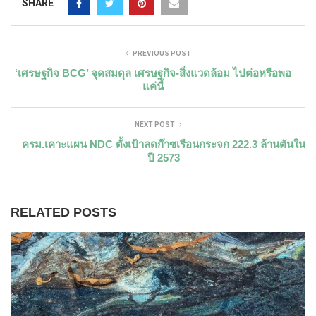
SHARE
PREVIOUS POST
‘เศรษฐกิจ BCG’ จุดสมดุล เศรษฐกิจ-สิ่งแวดล้อม ไปต่อหรือพอ
แค่นี้
NEXT POST
ครม.เคาะแผน NDC ตั้งเป้าลดก๊าซเรือนกระจก 222.3 ล้านตันใน
ปี 2573
RELATED POSTS