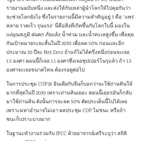
รายงานฉบับหนึ่ง และส่งให้กับเหล่าผู้นำโลกให้ไปคุยกันว่า
จะช่วยโลกยังไง ซึ่งในรายงานนี้มีความสำคัญอยู่ 3 คือ “แพร่
หลาย รวดเร็ว รุนแรง” นี่คือสิ่งที่เกิดขึ้นกับโลกใบนี้ มองใน
แง่อุณหภูมิ ฝนตก ภัยแล้ง น้ำท่วม และน้ำทะเลสูงขึ้น เพื่อคุย
กันเป้าหมายระยะสั้นในปี 2030 เพื่อลด 50
%
ก่อนและอีก
ประมาณ 30 ปีจะ
Net Zero
ถ้าแก้ไม่ได้ครึ่งหนึ่งก่อนจะเจอ
1.5 องศา ตอนนี้ก็เจอ 1.1 องศาซึ่งเจอซุปเปอร์โนรุแล้ว ถ้า 1.5
องศาจะเจอขนาดไหน ต้องรอดูต่อไป
ในการประชุม
COP26
อินเดียกับจีนก็บอกว่าจะใช้ถ่านหินให้
มากที่สุดในปี 2030 เพราะถ่านหินเยอะ ตอนนี้เยอรมันก็กลับ
มาใช้ถ่านหิน ดังนั้นการจะลด 50
%
ตัดประเด็นนี้ไปได้เลย
เพราะมหาอำนาจไม่เอา ผลประชุม
COP
ไม่ชนะ หรือถ้า
ชนะก็เปราะบางมาก
ในฐานะทำงานร่วมกับ
IPCC
ด้วยอาจารย์เสรีระบุว่า
สถิติ