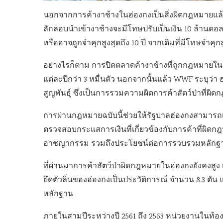
นอกจากการค้างาช้างในฮ่องกงเป็นสิ่งผิดกฎหมายแล้ว 
ลักลอบนำเข้างาช้างจะมีโทษปรับเป็นเงิน 10 ล้านดอลล
หรืออาจถูกจำคุกสูงสุดถึง 10 ปี จากเดิมที่มีโทษจำคุกสู
อย่างไรก็ตาม การปิดตลาดค้างาช้างที่ถูกกฎหมายในฮ่
แต่ละปีกว่า 3 หมื่นตัว นอกจากนั้นแล้ว WWF ระบุว่า
สูญพันธุ์ ซึ่งเป็นการรวมความผิดการค้าสัตว์ป่าที
การผ่านกฎหมายฉบับนี้ช่วยให้รัฐบาลฮ่องกงสามารถเ
ตรวจสอบกระแสการเงินที่เกี่ยวข้องกับการค้าที่ผิดก
อาชญากรรม รวมถึงประโยชน์ต่อการรวบรวมหลักฐ
ที่ผ่านมาการค้าสัตว์ป่าผิดกฎหมายในฮ่องกงยังคงสูง
ยึดตัวลิ่นของฮ่องกงเป็นประวัติการณ์ จำนวน 8.3 ตัน แ
หลักฐาน
ภายในสามปีระหว่างปี 2561 ถึง 2563 หน่วยงานในท้องถิ