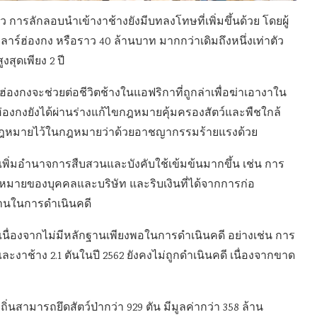
การลักลอบนำเข้างาช้างยังมีบทลงโทษที่เพิ่มขึ้นด้วย โดยผู้
าร์ฮ่องกง หรือราว 40 ล้านบาท มากกว่าเดิมถึงหนึ่งเท่าตัว
งสุดเพียง 2 ปี
องกงจะช่วยต่อชีวิตช้างในแอฟริกาที่ถูกล่าเพื่อฆ่าเอางาใน
 ฮ่องกงยังได้ผ่านร่างแก้ไขกฎหมายคุ้มครองสัตว์และพืชใกล้
่ผิดกฎหมายไว้ในกฎหมายว่าด้วยอาชญากรรมร้ายแรงด้วย
พิ่มอำนาจการสืบสวนและบังคับใช้เข้มข้นมากขึ้น เช่น การ
ฎหมายของบุคคลและบริษัท และริบเงินที่ได้จากการก่อ
านในการดำเนินคดี
 เนื่องจากไม่มีหลักฐานเพียงพอในการดำเนินคดี อย่างเช่น การ
ละงาช้าง 2.1 ตันในปี 2562 ยังคงไม่ถูกดำเนินคดี เนื่องจากขาด
่นสามารถยึดสัตว์ป่ากว่า 929 ตัน มีมูลค่ากว่า 358 ล้าน