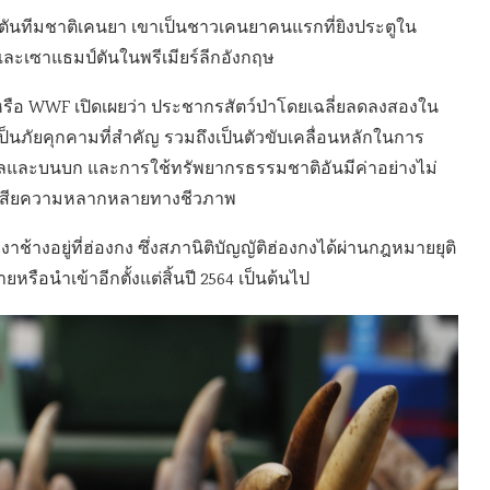
ปตันทีมชาติเคนยา เขาเป็นชาวเคนยาคนแรกที่ยิงประตูใน
และเซาแธมป์ตันในพรีเมียร์ลีกอังกฤษ
 หรือ WWF เปิดเผยว่า ประชากรสัตว์ป่าโดยเฉลี่ยลดลงสองใน
เป็นภัยคุกคามที่สำคัญ รวมถึงเป็นตัวขับเคลื่อนหลักในการ
เลและบนบก และการใช้ทรัพยากรธรรมชาติอันมีค่าอย่างไม่
รสูญเสียความหลากหลายทางชีวภาพ
ช้างอยู่ที่ฮ่องกง ซึ่งสภานิติบัญญัติฮ่องกงได้ผ่านกฎหมายยุติ
หรือนำเข้าอีกตั้งแต่สิ้นปี 2564 เป็นต้นไป