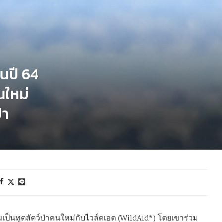
นปี 64
นใหม่
่า
เป็นทูตสัตว์ป่าคนใหม่กับไวล์ดเอด (WildAid*) โดยเขาร่วม