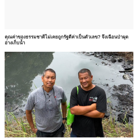
คุณค่าของธรรมชาติไม่เคยถูกรัฐตีค่าเป็นตัวเลข? จึงเฉือนป่าผุด
อ่างเก็บน้ำ