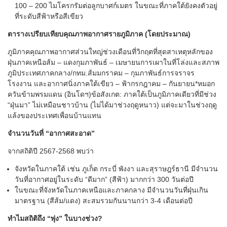
100 – 200 ไมโครกรัมต่อลูกบาศก์เมตร ในขณะที่ภาคใต้ยังคงตัวอยู่
ที่ระดับสีฟ้าหรือสีเขียว
ตารางเปรียบเทียบคุณภาพอากาศรายภูมิภาค (โดยประมาณ)
ภูมิภาคคุณภาพอากาศส่วนใหญ่ช่วงเดือนที่วิกฤตที่สุดสาเหตุหลักของ
ฝุ่นภาคเหนือส้ม – แดงกุมภาพันธ์ – เมษายนการเผาในที่โล่งและสภาพ
ภูมิประเทศภาคกลาง/กทม.ส้มมกราคม – กุมภาพันธ์การจราจร
โรงงาน และอากาศนิ่งภาคใต้เขียว – ฟ้ากรกฎาคม – กันยายน*หมอก
ควันข้ามพรมแดน (อินโดฯ)ข้อสังเกต: ภาคใต้เป็นภูมิภาคเดียวที่มีช่วง
“ฝุ่นมา” ไม่เหมือนชาวบ้าน (ไม่ได้มาช่วงฤดูหนาว) แต่จะมาในช่วงฤดู
แล้งของประเทศเพื่อนบ้านแทน
จำนวนวันที่ “อากาศสะอาด”
จากสถิติปี 2567-2568 พบว่า
จังหวัดในภาคใต้ เช่น ภูเก็ต กระบี่ พังงา และสุราษฎร์ธานี มีจำนวน
วันที่อากาศอยู่ในระดับ “ดีมาก” (สีฟ้า) มากกว่า 300 วันต่อปี
ในขณะที่จังหวัดในภาคเหนือและภาคกลาง มีจำนวนวันที่ฝุ่นเกิน
มาตรฐาน (สีส้ม/แดง) สะสมรวมกันนานกว่า 3-4 เดือนต่อปี
ทำไมสถิติถึง “พุ่ง” ในบางช่วง?