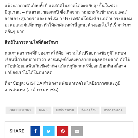
แม้จะอากาศดีเกือบทั้งปี แต่สถิติในภาคใต้จะขยับสูงขึ้นในช่วง
มิถุนายน – กันยายน ของทุกปี ซึ่งเกิดจาก “หมอกควันข้ามพรมแดน”
จากเกาะสุมาตราและบอร์เนียว ประเทศอินโดนีเซีย แต่ด้วยกระแสลม
มรสุมและฝนที่ตกชุก ทำให้ค่าฝุ่นเหล่านี้ถูกชะล้างออกไปได้เร็วกว่าภา
คอื่นๆ มาก
สิทธิในการหายใจที่ต้องรักษา
คุณภาพอากาศที่ดีของภาคใต้คือ “ความได้เปรียบทางชัยภูมิ” แต่บท
เรียนนี้กำลังบอกเราว่า หากมนุษย์ยังคงทำลายสมดุลธรรมชาติ ตัดไม้
หรือปล่อยมลพิษเกินขีดจำกัด แม้แต่ภูมิศาสตร์ที่ยอดเยี่ยมที่สุดก็อาจ
ปกป้องเราไม่ได้ในอนาคต
ที่มาข้อมูล: GISTDA สำนักงานพัฒนาเทคโนโลยีอวกาศและภูมิ
สารสนเทศ (องค์การมหาชน)
IGREENSTORY
PM2.5
มลพิษอากาศ
สิ่งแวดล้อม
อากาศสะอาด
SHARE