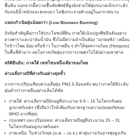
พื้นดิน นอกจากนี้ความชื้นสัมพัทธ์ที่สูงยังช่วยให้ฝุ่นขนาดเล็กเกาะตัว
กันจนมีน้ำหนักและตกลงมา ไม่ฟุ้งกระจายค้างอยู่ในอากาศนาน
แหล่งกำเนิดฝุ่นน้อยกว่า (Low Biomass Burning)
ปัจจัยสำคัญคือการใช้ประโยชน์ที่ดิน ภาคใต้เน้นปลูกพืชยืนต้นอย่าง
ยางพาราและปาล์มน้ำมัน ซึ่งไม่มีความจำเป็นต้อง “เผาตอซัง” เหมือน
ไร่ข้าวโพด อ้อย หรือข้าว ในภาคอื่น ๆ ทำให้จุดความร้อน (Hotspots)
ในพื้นที่ต่ำมาก ลดโอกาสเกิดฝุ่นจากการเกษตรไปได้อย่างมหาศาล
สถิติยืนยัน: ภาคใต้ เซฟโซนหนึ่งเดียวของไทย
ค่าเฉลี่ยรายปีที่ต่างกันอย่างสุดขั้ว
จากการเปรียบเทียบค่าเฉลี่ยฝุ่น PM2.5 ย้อนหลัง พบว่าภาคใต้มีระดับ
ฝุ่นต่ำกว่าภาคอื่นอย่างเห็นได้ชัด
ภาคใต้: ค่าเฉลี่ยรายปีมักอยู่ที่ประมาณ 9.9 – 15 ไมโครกรัมต่อ
ลูกบาศก์เมตร (ซึ่งถือว่าใกล้เคียงกับมาตรฐานความปลอดภัยของ
WHO มากที่สุด)
กรุงเทพฯ และปริมณฑล: ค่าเฉลี่ยรายปีอยู่ที่ประมาณ 25 – 31
ไมโครกรัมต่อลูกบาศก์เมตร
ภาคเหนือ: ในช่วงวิกฤต (ม.ค. – เม.ย.) ค่าฝุ่นรายวันอาจพุ่งสูงเกิน