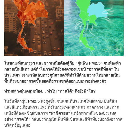
ในขณะที่คนกรุงฯ และชาวเหนือต้องสู้กับ “ฝุ่นพิษ PM2.5” จนท้องฟ้า
กลายเป็นสีเทา แต่ทำไมภาคใต้ยังคงครองแชมป์ “อากาศดีที่สุด” ใน
ประเทศ? เจาะรหัสลับทางภูมิศาสตร์ที่ทำให้ด้ามขวานไทยกลายเป็น
พื้นที่ระบายอากาศชั้นยอดที่ธรรมชาติออกแบบมาอย่างลงตัว
ท่ามกลางฝุ่นคลุมเมือง… ทำไม “ภาคใต้” ถึงยังฟ้าใส?
ในวันที่ค่าฝุ่น
PM2.5
พุ่งสูงขึ้น จนแผนที่ประเทศไทยกลายเป็นสีส้ม
และสีแดงเกือบทุกระแหง ทั้งในกรุงเทพมหานคร ภาคกลาง และภาค
เหนือที่ต้องเผชิญกับสภาพ
“ฝาชีครอบ”
แต่อีกฟากหนึ่งของประเทศ
อย่าง
“ภาคใต้”
กลับปรากฏเป็นพื้นที่สีเขียวและสีฟ้าที่บ่งบอกถึงอากาศ
บริสุทธิ์อยู่เสมอ