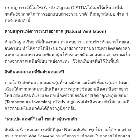
ปรากฏการณ์นี้ไม่ใช่เรื่องบังเอิญ แต่ GISTDA ได้เผยให้เห็นว่านี่คือ
ผลลัพธ์จากกลไก “การออกแบบทางธรรมชาติ” ที่สมบูรณ์แบบ ผ่าน 4
ปัจจัยหลักดังนี้
คาบสมุทรแห่งการระบายอากาศ (Natural Ventilation)
ด้วยสัณฐานวิทยาที่เป็นคาบสมุทรแคบยาว ขนาบข้างด้วยอ่าวไทยและ
อันดามัน ทำให้ภาคใต้มีระบบระบายอากาศตามธรรมชาติตลอดเวลา
ลมบกและลมทะเลช่วยพัดพาฝุ่นให้กระจายตัวออกสู่ทะเลอย่างรวดเร็ว
ต่างจากภาคเหนือที่เป็น “แอ่งกระทะ” ซึ่งกักเก็บมลพิษไว้ในพื้นที่
อิทธิพลลมมรสุมที่พัดผ่านตลอดปี
ภาคใต้รับอิทธิพลจากลมมรสุมทั้งสองฝั่งอย่างเต็มที่ ทั้งมรสุมตะวันตก
เฉียงใต้จากมหาสมุทรอินเดีย และมรสุมตะวันออกเฉียงเหนือจากอ่าว
ไทย กระแสลมที่แรงและต่อเนื่องช่วยป้องกันการเกิด “อุณหภูมิผกผัน”
(Temperature Inversion) หรือปรากฏการณ์ฝาชีครอบ ทำให้อากาศมี
การถ่ายเทในแนวดิ่งได้ดีกว่าภูมิภาคอื่น
“ฝนแปด แดดสี่” กลไกชะล้างฝุ่นจากฟ้า
ฝนคือเครื่องฟอกอากาศที่ดีที่สุด ปริมาณฝนที่ตกชุกในภาคใต้ช่วยสร้าง
กระบวนการ Wet Scavenging หรือการชะล้างฝุ่นในอากาศให้ตกลงสู่