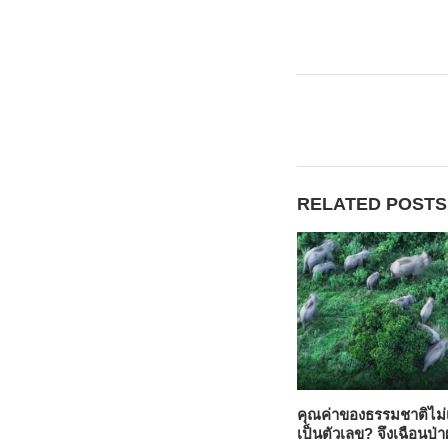
RELATED POSTS
คุณค่าของธรรมชาติไม่เ
เป็นตัวเลข? จึงเฉือนป่า