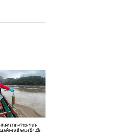
มแดน กก-สาย-รวก-
ลพิษเหมืองแร่ฝั่งเมีย