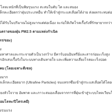
ีโลหะหนักที่เป็นพิษรุนแรง สะสมในตับ ไต และสมอง
็กละเอียดกว่าฝุ่นประเภทอื่น ทำให้เข้าสู่กระแสเลือดได้ง่าย ส่งผลกระทบต
้รับในปริมาณไม่สูงมากแต่ต่อเนื่อง จะก่อให้เกิดโรคเรื้อรังที่รักษายากกว่า
ันตรายของฝุ่น PM2.5 ตามแหล่งกำเนิด
ษตร/ขยะ)
ง
มหาศาลและกระจายตัวเป็นวงกว้าง มีคาร์บอนอินทรีย์และสารก่อมะเร็งสูง
ารอักเสบเรื้อรังในระบบทางเดินหายใจ และเพิ่มความเสี่ยงโรคมะเร็งปอด
คม (โดยเฉพาะดีเซล)
ูงมาก
ดเล็กละเอียดมาก (Ultrafine Particles) จนแทรกซึมเข้าสู่กระแสเลือดได้โดย
ี่ยงหัวใจวาย อัมพาต และภาวะสมองเสื่อมจากการที่ฝุ่นเข้าสู่ระบบไหลเวียน
อมโลหะ/ปิโตรเคมี)
ูงรุนแรง