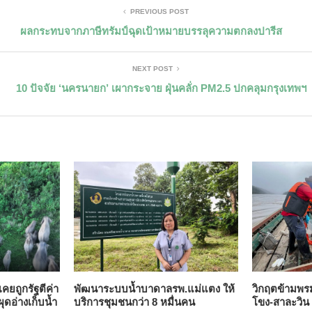
PREVIOUS POST
ผลกระทบจากภาษีทรัมป์ฉุดเป้าหมายบรรลุความตกลงปารีส
NEXT POST
10 ปัจจัย ‘นครนายก’ เผากระจาย ฝุ่นคลั่ก PM2.5 ปกคลุมกรุงเทพฯ
คยถูกรัฐตีค่า
พัฒนาระบบน้ำบาดาลรพ.แม่แตง ให้
วิกฤตข้ามพร
ผุดอ่างเก็บน้ำ
บริการชุมชนกว่า 8 หมื่นคน
โขง-สาละวิน ม