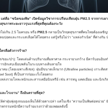
ัว แต่คือ “ชนิดของพิษ” เปิดข้อมูลวิชาการเปรียบเทียบฝุ่น PM2.5 จากการเผา
ขภาพระยะยาวรุนแรงที่สุดที่คุณต้องระวัง
ไม่เกิน 2.5 ไมครอน หรือ
PM2.5
กลายเป็นวิกฤตสุขภาพที่คนไทยต้องเผชิญทุ
ลมปอดและกระแสเลือดได้โดยตรง แต่รู้หรือไม่ว่า “แหล่งกำเนิด” ที่ต่างกัน 
 ใครคือตัวการร้าย?
ตร/ขยะ/ป่า): โดดเด่นด้านปริมาณที่มหาศาล กระจายวงกว้าง มีคาร์บอนอินทรี
ิดการอักเสบเฉียบพลันในระบบทางเดินหายใจ
คม (โดยเฉพาะดีเซล): ฝุ่นมีขนาดเล็กมาก (Ultrafine particles) เกาะติดสา
el Soot) ที่เป็นสารก่อมะเร็งโดยตรง
ล่งรวมโลหะหนักและสารเคมีอนินทรีย์ เช่น สารหนู แคดเมียม และนิกเกิล
์และโรงงาน” ถึงอันตรายที่สุด?
้ค่าฝุ่นพุ่งสูงจนมองเห็นได้ด้วยตาเปล่า แต่ในเชิง “ความเป็นพิษต่อหน่วย” น
าหกรรมหนักมีความร้ายแรงกว่าด้วยเหตุผลดังนี้