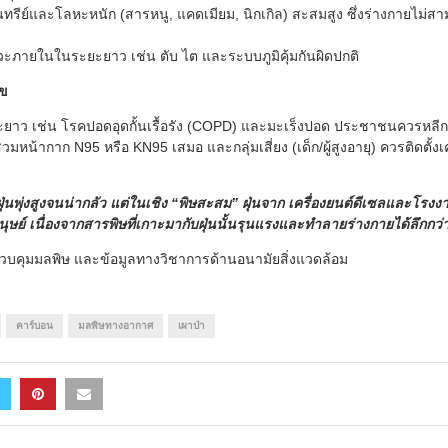
นทรีย์และโลหะหนัก (สารหนู, แคดเมียม, นิกเกิล) สะสมสูง ซึ่งร่างกายไม่
ะภายในในระยะยาว เช่น ตับ ไต และระบบภูมิคุ้มกันผิดปกติ
ุข
ะยาว เช่น โรคปอดอุดกั้นเรื้อรัง (COPD) และมะเร็งปอด ประชาชนควรหลีกเ
สวมหน้ากาก N95 หรือ KN95 เสมอ และกลุ่มเสี่ยง (เด็ก/ผู้สูงอายุ) ควรติดตั้ง
ุ่นพุ่งสูงจนน่ากลัว แต่ในเชิง “พิษสะสม” ฝุ่นจาก เครื่องยนต์ดีเซลและโรง
นุษย์ เนื่องจากสารพิษที่เกาะมากับฝุ่นนั้นรุนแรงและทำลายร่างกายได้ลึกกว่
มควบคุมมลพิษ และข้อมูลทางวิชาการด้านอนามัยสิ่งแวดล้อม
คาร์บอน
มลพิษทางอากาศ
เผาป่า