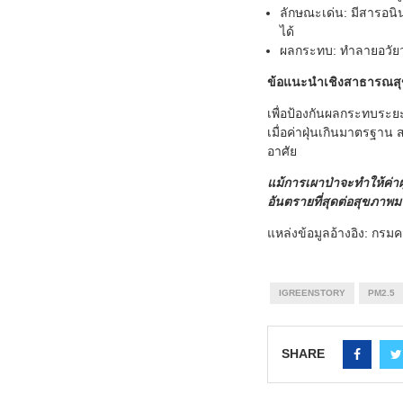
ลักษณะเด่น: มีสารอนิ
ได้
ผลกระทบ: ทำลายอวัยว
ข้อแนะนำเชิงสาธารณส
เพื่อป้องกันผลกระทบระย
เมื่อค่าฝุ่นเกินมาตรฐาน 
อาศัย
แม้การเผาป่าจะทำให้ค่าฝ
อันตรายที่สุดต่อสุขภาพม
แหล่งข้อมูลอ้างอิง: กร
IGREENSTORY
PM2.5
SHARE