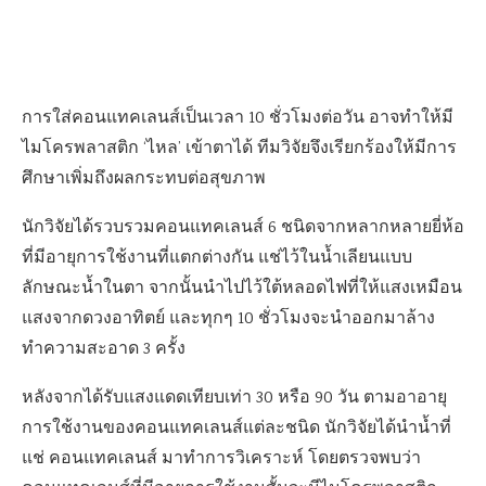
การใส่คอนแทคเลนส์เป็นเวลา 10 ชั่วโมงต่อวัน อาจทำให้มี
ไมโครพลาสติก ‘ไหล’ เข้าตาได้ ทีมวิจัยจึงเรียกร้องให้มีการ
ศึกษาเพิ่มถึงผลกระทบต่อสุขภาพ
นักวิจัยได้รวบรวมคอนแทคเลนส์ 6 ชนิดจากหลากหลายยี่ห้อ
ที่มีอายุการใช้งานที่แตกต่างกัน แช่ไว้ในน้ำเลียนแบบ
ลักษณะน้ำในตา จากนั้นนำไปไว้ใต้หลอดไฟที่ให้แสงเหมือน
แสงจากดวงอาทิตย์ และทุกๆ 10 ชั่วโมงจะนำออกมาล้าง
ทำความสะอาด 3 ครั้ง
หลังจากได้รับแสงแดดเทียบเท่า 30 หรือ 90 วัน ตามอาอายุ
การใช้งานของคอนแทคเลนส์แต่ละชนิด นักวิจัยได้นำน้ำที่
แช่ คอนแทคเลนส์ มาทำการวิเคราะห์ โดยตรวจพบว่า