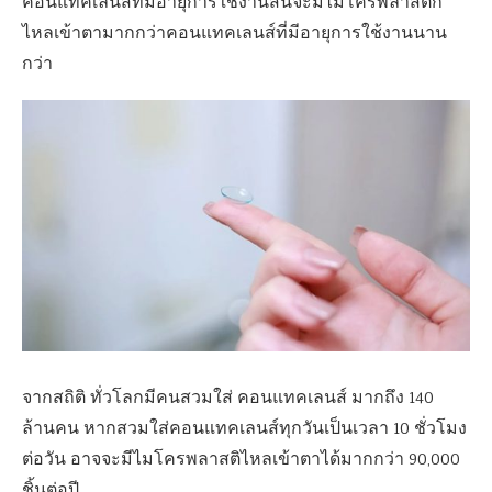
คอนแทคเลนส์ที่มีอายุการใช้งานสั้นจะมีไมโครพลาสติก
ไหลเข้าตามากกว่าคอนแทคเลนส์ที่มีอายุการใช้งานนาน
กว่า
จากสถิติ ทั่วโลกมีคนสวมใส่ คอนแทคเลนส์ มากถึง 140
ล้านคน หากสวมใส่คอนแทคเลนส์ทุกวันเป็นเวลา 10 ชั่วโมง
ต่อวัน อาจจะมีไมโครพลาสติไหลเข้าตาได้มากกว่า 90,000
ชิ้นต่อปี