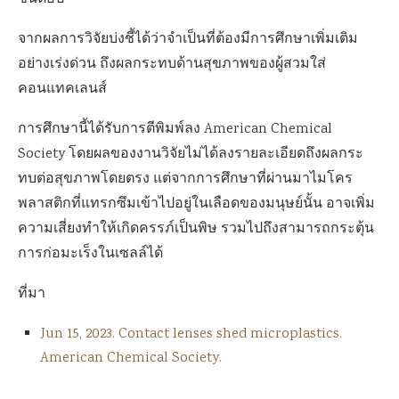
จากผลการวิจัยบ่งชี้ได้ว่าจำเป็นที่ต้องมีการศึกษาเพิ่มเติม
อย่างเร่งด่วน ถึงผลกระทบด้านสุขภาพของผู้สวมใส่
คอนแทคเลนส์
การศึกษานี้ได้รับการตีพิมพ์ลง American Chemical
Society โดยผลของงานวิจัยไม่ได้ลงรายละเอียดถึงผลกระ
ทบต่อสุขภาพโดยตรง แต่จากการศึกษาที่ผ่านมาไมโคร
พลาสติกที่แทรกซึมเข้าไปอยู่ในเลือดของมนุษย์นั้น อาจเพิ่ม
ความเสี่ยงทำให้เกิดครรภ์เป็นพิษ รวมไปถึงสามารถกระตุ้น
การก่อมะเร็งในเซลล์ได้
ที่มา
Jun 15, 2023. Contact lenses shed microplastics.
American Chemical Society.