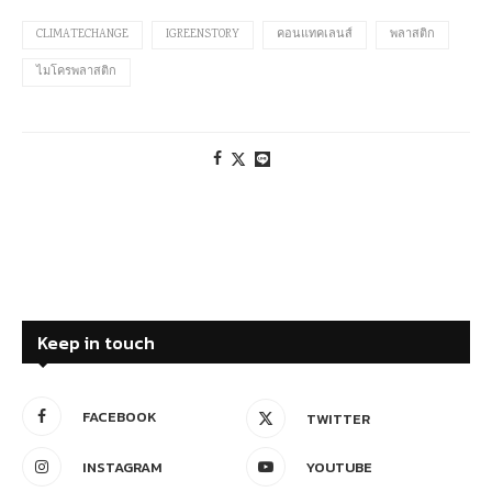
CLIMATECHANGE
IGREENSTORY
คอนแทคเลนส์
พลาสติก
ไมโครพลาสติก
Keep in touch
FACEBOOK
TWITTER
INSTAGRAM
YOUTUBE