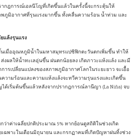
ฎการณ์เอลนีโญที่เกิดขึ้นแล้วในครั้งนี้จะกระตุ้นให้
พภูมิอากาศที่รุนแรงมากขึ้น ทั้งคลื่นความร้อน น้ำท่วม และ
ยแล้งรุนแรง
้นเมื่ออุณหภูมิน้ำในมหาสมุทรแปซิฟิกตะวันตกเพิ่มขึ้น ทำให้
งผลให้น้ำทะเลอุ่นขึ้น ฝนตกน้อยลง เกิดภาวะแห้งแล้ง และมี
กการเปลี่ยนแปลงของสภาพภูมิอากาศโลกในระยะยาว จะเอื้อ
ลื่นความร้อนและความแห้งแล้งจะทวีความรุนแรงและเกิดขึ้น
ญได้เริ่มต้นขึ้นแล้วหลังจากปรากฎการณ์ลานีญา (La Niña) จบ
ว่าค่าเฉลี่ยปกติประมาณ 5% หากย้อนดูสถิติในช่วงเกิด
ยเฉพาะในเดือนมิถุนายน และกรกฏาคมที่เกิดปัญหาฝนทิ้งช่วง