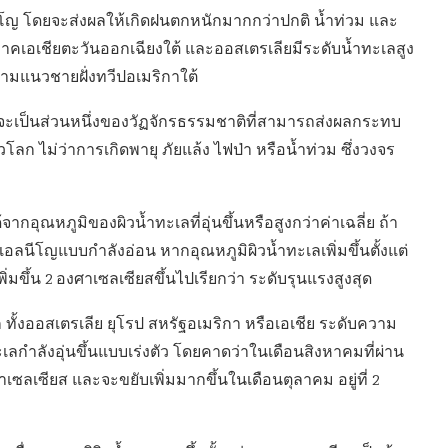
นีโญ โดยจะส่งผลให้เกิดฝนตกหนักมากกว่าปกติ น้ำท่วม และ
เอเชียตะวันออกเฉียงใต้ และออสเตรเลียมีระดับน้ำทะเลสูง
ตามแนวชายฝั่งทวีปอเมริกาใต้
จะเป็นส่วนหนึ่งของวัฏจักรธรรมชาติที่สามารถส่งผลกระทบ
ก ไม่ว่าการเกิดพายุ ภัยแล้ง ไฟป่า หรือน้ำท่วม ซึ่งวงจร
จากอุณหภูมิของผิวน้ำทะเลที่อุ่นขึ้นหรือสูงกว่าค่าเฉลี่ย ถ้า
์เอลนีโญแบบกำลังอ่อน หากอุณหภูมิผิวน้ำทะเลเพิ่มขึ้นตั้งแต่
ิ่มขึ้น 2 องศาเซลเซียสขึ้นไปเรียกว่า ระดับรุนแรงสูงสุด
ั้งออสเตรเลีย ยุโรป สหรัฐอเมริกา หรือเอเชีย ระดับความ
ทะเลกำลังอุ่นขึ้นแบบเร่งตัว โดยคาดว่าในเดือนสิงหาคมที่ผ่าน
ซลเซียส และจะขยับเพิ่มมากขึ้นในเดือนตุลาคม อยู่ที่ 2