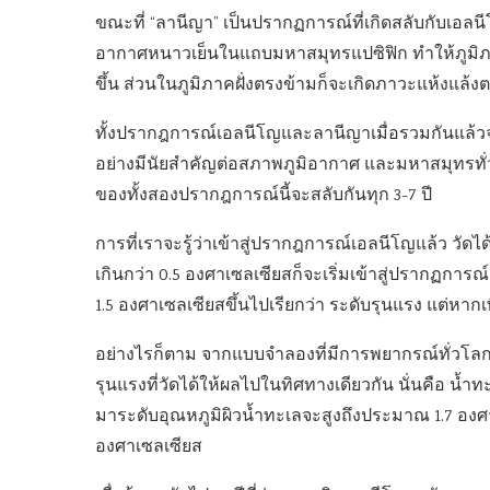
ขณะที่ “ลานีญา” เป็นปรากฏการณ์ที่เกิดสลับกับเอล
อากาศหนาวเย็นในแถบมหาสมุทรแปซิฟิก ทำให้ภูมิภาค
ขึ้น ส่วนในภูมิภาคฝั่งตรงข้ามก็จะเกิดภาวะแห้งแล้ง
ทั้งปรากฎการณ์เอลนีโญและลานีญาเมื่อรวมกันแล้ว
อย่างมีนัยสำคัญต่อสภาพภูมิอากาศ และมหาสมุทรทั่วโล
ของทั้งสองปรากฎการณ์นี้จะสลับกันทุก 3-7 ปี
การที่เราจะรู้ว่าเข้าสู่ปรากฎการณ์เอลนีโญแล้ว วัดได้
เกินกว่า 0.5 องศาเซลเซียสก็จะเริ่มเข้าสู่ปรากฏการณ
1.5 องศาเซลเซียสขึ้นไปเรียกว่า ระดับรุนแรง แต่หากเพ
อย่างไรก็ตาม จากแบบจำลองที่มีการพยากรณ์ทั่วโลก ท
รุนแรงที่วัดได้ให้ผลไปในทิศทางเดียวกัน นั่นคือ น้ำ
มาระดับอุณหภูมิผิวน้ำทะเลจะสูงถึงประมาณ 1.7 องศาเ
องศาเซลเซียส