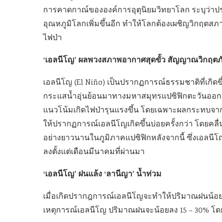
การคาดกาณ์ขององค์การอุตุนิยมวิทยาโลก ระบุว่าปราก
อุณหภูมิโลกเพิ่มขึ้นอีก ทำให้โลกต้องเผชิญวิกฤตสภา
ไฟป่า
‘เอลนีโญ’ ผลพวงสภาพอากาศสุดขั้ว สัญญาณวิกฤตภั
เอลนีโญ (El Niño) เป็นปรากฏการณ์ธรรมชาติที่เกิดขึ
กระแสน้ำอุ่นย้อนมาทางมหาสมุทรแปซิฟิกตะวันออก ส่
แนวโน้มเกิดไฟป่ารุนแรงขึ้น โดยเฉพาะผลกระทบจา
ให้ปรากฏการณ์เอลนีโญเกิดขึ้นบ่อยครั้งกว่า โดยค
อย่างยาวนานในภูมิภาคแปซิฟิกหลังจากนี้ ซึ่งเอลนีโ
ลงตั้งแต่เดือนมีนาคมที่ผ่านมา
‘เอลนีโญ’ ฝนแล้ง ‘ลานีญา’ น้ำท่วม
เมื่อเกิดปรากฎการณ์เอลนีโญจะทำให้ปริมาณฝนน้อยก
เหตุการณ์เอลนีโญ ปริมาณฝนจะน้อยลง 15 – 30% โด