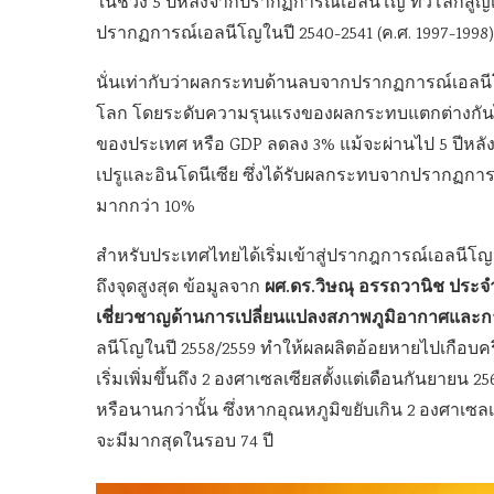
ในช่วง 5 ปีหลังจากปรากฏการณ์เอลนีโญ ทั่วโลกสูญเส
ปรากฏการณ์เอลนีโญในปี 2540-2541 (ค.ศ. 1997-1998) 
นั่นเท่ากับว่าผลกระทบด้านลบจากปรากฏการณ์เอลนีโ
โลก โดยระดับความรุนแรงของผลกระทบแตกต่างกันไปใ
ของประเทศ หรือ GDP ลดลง 3% แม้จะผ่านไป 5 ปีหลั
เปรูและอินโดนีเซีย ซึ่งได้รับผลกระทบจากปรากฏกา
มากกว่า 10%
สำหรับประเทศไทยได้เริ่มเข้าสู่ปรากฎการณ์เอลนีโญเฟ
ผศ.ดร.วิษณุ อรรถวานิช ประ
ถึงจุดสูงสุด ข้อมูลจาก
เชี่ยวชาญด้านการเปลี่ยนแปลงสภาพภูมิอากาศและ
ลนีโญในปี 2558/2559 ทำให้ผลผลิตอ้อยหายไปเกือบคร
เริ่มเพิ่มขึ้นถึง 2 องศาเซลเซียสตั้งแต่เดือนกันยา
หรือนานกว่านั้น ซึ่งหากอุณหภูมิขยับเกิน 2 องศาเ
จะมีมากสุดในรอบ 74 ปี