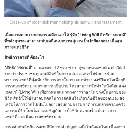
Close-up of older sick man holding his last will and testament
เมื่อความตาย เราสามารถเลือกเองได้ รู้จัก “Living Will สิทธิการตายดี”
ที่พลังชุมชน สามารถขับเคลื่อนบทบาท สู่การเป็น Influencer เพื่อสุข
ภาวะแห่งชีวิต
สิทธิการตายดี คืออะไร
“สิทธิการตายดี”
ตามมาตรา 12 ของ พ.ร.บ.สุขภาพแห่งชาติ พ.ศ. 2550
ระบุว่า ประชาชนทุกคนมีสิทธิในการแสดงเจตนาไม่รับการรักษา
ทางการแพทย์ที่มุ่งเพียงยืดการตายในวาระสุดท้ายของชีวิต หรือเพื่อยุติ
การทนทุกข์ทรมานจากความเจ็บป่วย โดยสามารถจัดทำ “หนังสือแสดง
เจตนา” (Living Will) เพื่อกำหนดแนวทางการรักษาในช่วงบั้นปลายของ
ชีวิต สิทธินี้ให้อำนาจบุคคลในการตัดสินใจเกี่ยวกับชีวิตของตนเอง ส่ง
เสริมให้การจากไปเป็นไปอย่างสงบตามธรรมชาติ ท่ามกลางครอบครัว
และคนที่รัก โดยไม่ต้องเผชิญกับการยื้อชีวิตด้วยเครื่องมือทางการ
แพทย์ที่อาจเพิ่มความทุกข์ทรมาน
การผลักดันสิทธิการตายดีมีความสำคัญอย่างยิ่งในสังคมไทย เนื่องจาก