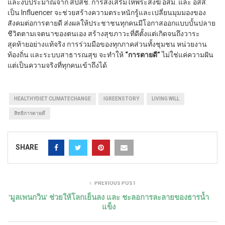
และงบประมาณจาก สปสช. การส่งเสริมให้พระสงฆ์ อสม. และ อสส.
เป็น Influencer จะช่วยสร้างความตระหนักรู้และเปลี่ยนมุมมองของ
สังคมต่อการตายดี ส่งผลให้ประชาชนทุกคนมีโอกาสออกแบบบั้นปลาย
ชีวิตตามเจตนาของตนเอง สร้างสุขภาวะที่ดีตั้งแต่เกิดจนถึงวาระ
สุดท้ายอย่างแท้จริง การร่วมมือของทุกภาคส่วนทั้งชุมชน หน่วยงาน
ท้องถิ่น และระบบสาธารณสุข จะทำให้
“การตายดี”
ไม่ใช่แค่ความฝัน
แต่เป็นความจริงที่ทุกคนเข้าถึงได้
HEALTHYDIET CLIMATECHANGE
IGREENSTORY
LIVING WILL
สิทธิการตายดี
SHARE
PREVIOUS POST
‘มูลเพนกวิน’ ช่วยให้โลกเย็นลง และ ชะลอการละลายของธารน้ำ
แข็ง