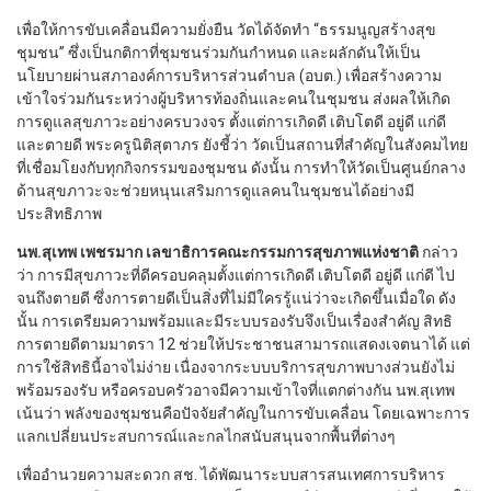
เพื่อให้การขับเคลื่อนมีความยั่งยืน วัดได้จัดทำ “ธรรมนูญสร้างสุข
ชุมชน” ซึ่งเป็นกติกาที่ชุมชนร่วมกันกำหนด และผลักดันให้เป็น
นโยบายผ่านสภาองค์การบริหารส่วนตำบล (อบต.) เพื่อสร้างความ
เข้าใจร่วมกันระหว่างผู้บริหารท้องถิ่นและคนในชุมชน ส่งผลให้เกิด
การดูแลสุขภาวะอย่างครบวงจร ตั้งแต่การเกิดดี เติบโตดี อยู่ดี แก่ดี
และตายดี พระครูนิติสุตาภร ยังชี้ว่า วัดเป็นสถานที่สำคัญในสังคมไทย
ที่เชื่อมโยงกับทุกกิจกรรมของชุมชน ดังนั้น การทำให้วัดเป็นศูนย์กลาง
ด้านสุขภาวะจะช่วยหนุนเสริมการดูแลคนในชุมชนได้อย่างมี
ประสิทธิภาพ
นพ.สุเทพ เพชรมาก เลขาธิการคณะกรรมการสุขภาพแห่งชาติ
กล่าว
ว่า การมีสุขภาวะที่ดีครอบคลุมตั้งแต่การเกิดดี เติบโตดี อยู่ดี แก่ดี ไป
จนถึงตายดี ซึ่งการตายดีเป็นสิ่งที่ไม่มีใครรู้แน่ว่าจะเกิดขึ้นเมื่อใด ดัง
นั้น การเตรียมความพร้อมและมีระบบรองรับจึงเป็นเรื่องสำคัญ สิทธิ
การตายดีตามมาตรา 12 ช่วยให้ประชาชนสามารถแสดงเจตนาได้ แต่
การใช้สิทธินี้อาจไม่ง่าย เนื่องจากระบบบริการสุขภาพบางส่วนยังไม่
พร้อมรองรับ หรือครอบครัวอาจมีความเข้าใจที่แตกต่างกัน นพ.สุเทพ
เน้นว่า พลังของชุมชนคือปัจจัยสำคัญในการขับเคลื่อน โดยเฉพาะการ
แลกเปลี่ยนประสบการณ์และกลไกสนับสนุนจากพื้นที่ต่างๆ
เพื่ออำนวยความสะดวก สช. ได้พัฒนาระบบสารสนเทศการบริหาร