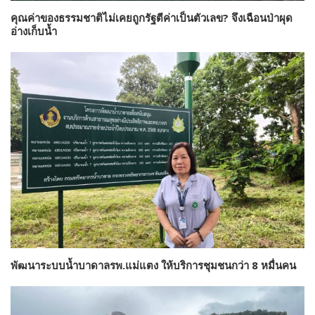
คุณค่าของธรรมชาติไม่เคยถูกรัฐตีค่าเป็นตัวเลข? จึงเฉือนป่าผุด
อ่างเก็บน้ำ
พัฒนาระบบน้ำบาดาลรพ.แม่แตง ให้บริการชุมชนกว่า 8 หมื่นคน