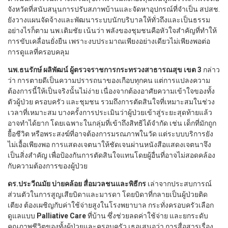
จังหวัดที่สนับสนุนการปรับสภาพบ้านและจัดหาอุปกรณ์ที่จำเป็น สปสช.
ยังวางแผนจัดจ้างและพัฒนาระบบนักบริบาลให้ทั่วถึงและเป็นธรรม
อย่างไรก็ตาม นพ.เติมชัย เน้นว่า พลังของชุมชนคือหัวใจสำคัญที่ทำให้
การขับเคลื่อนยั่งยืน เพราะงบประมาณเพียงอย่างเดียวไม่เพียงพอต่อ
การดูแลที่ครอบคลุม
นพ.ธนรักษ์ ผลิพัฒน์ ผู้ตรวจราชการกระทรวงสาธารณสุข เขต 3
กล่าว
ว่า การตายดีเป็นความปรารถนาของเกือบทุกคน แต่การแปลงความ
ต้องการนี้ให้เป็นจริงนั้นไม่ง่าย เนื่องจากต้องอาศัยความเข้าใจของทั้ง
ตัวผู้ป่วย ครอบครัว และชุมชน รวมถึงการตัดสินใจที่เหมาะสมในช่วง
เวลาที่เหมาะสม บางครั้งการประเมินว่าผู้ป่วยเข้าสู่ระยะสุดท้ายแล้ว
อาจทำได้ยาก โดยเฉพาะในกลุ่มที่เข้าถึงสิทธิได้จำกัด เช่น เด็กที่มักถูก
ยื้อชีวิต หรือพระสงฆ์ที่อาจต้องการมรณภาพในวัด แต่ระบบบริการยัง
ไม่เอื้อเพียงพอ การแสดงเจตนาให้ชัดเจนผ่านหนังสือแสดงเจตนาจึง
เป็นสิ่งสำคัญ เพื่อป้องกันการตัดสินใจแทนโดยผู้อื่นที่อาจไม่สอดคล้อง
กับความต้องการของผู้ป่วย
ดร.ประวีณมัย บ่ายคล้อย สื่อมวลชนและพิธีกร
เล่าจากประสบการณ์
ส่วนตัวในการสูญเสียบิดาและมารดา โดยบิดาที่กลายเป็นผู้ป่วยติด
เตียง ต้องเผชิญกับค่าใช้จ่ายสูงในโรงพยาบาล กระทั่งครอบครัวเลือก
ดูแลแบบ
Palliative Care
ที่บ้าน ซึ่งช่วยลดค่าใช้จ่าย และยกระดับ
คุณภาพชีวิตของทั้งผู้ป่วยและครอบครัว เธอเสนอว่า การสื่อสารเรื่อง