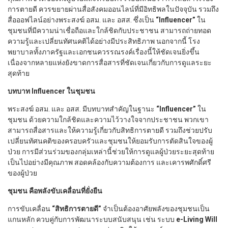
การตายดี ควรขยายผ่านสื่อสังคมออนไลน์ที่มีอิทธิพลในปัจจุบัน รวมถึง
สื่อออฟไลน์อย่างพระสงฆ์ อสม. และ อสส. ซึ่งเป็น
“Influencer”
ใน
ชุมชนที่มีความน่าเชื่อถือและใกล้ชิดกับประชาชน สามารถถ่ายทอด
ความรู้และเปลี่ยนทัศนคติได้อย่างมีประสิทธิภาพ นอกจากนี้ โรง
พยาบาลทั้งภาครัฐและเอกชนควรรณรงค์เรื่องนี้ให้ชัดเจนยิ่งขึ้น
เนื่องจากหลายแห่งยังขาดการสื่อสารที่ชัดเจนเกี่ยวกับการดูแลระยะ
สุดท้าย
บทบาท Influencer ในชุมชน
พระสงฆ์ อสม. และ อสส. มีบทบาทสำคัญในฐานะ
“Influencer”
ใน
ชุมชน ด้วยความใกล้ชิดและความไว้วางใจจากประชาชน พวกเขา
สามารถสื่อสารและให้ความรู้เกี่ยวกับสิทธิการตายดี รวมถึงช่วยปรับ
เปลี่ยนทัศนคติของครอบครัวและชุมชนให้ยอมรับการตัดสินใจของผู้
ป่วย การมีส่วนร่วมของกลุ่มเหล่านี้ช่วยให้การดูแลผู้ป่วยระยะสุดท้าย
เป็นไปอย่างมีคุณภาพ สอดคล้องกับความต้องการ และเคารพศักดิ์ศรี
ของผู้ป่วย
ชุมชน คือพลังขับเคลื่อนที่ยั่งยืน
การขับเคลื่อน
“สิทธิการตายดี”
จำเป็นต้องอาศัยพลังของชุมชนเป็น
แกนหลัก ควบคู่กับการพัฒนาระบบสนับสนุน เช่น ระบบ
e-Living Will