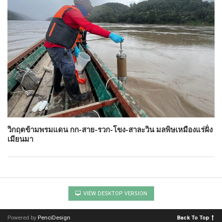
วิกฤตข้ามพรมแดน กก-สาย-รวก-โขง-สาละวิน มลพิษเหมืองแร่ฝั่ง
เมียนมา
VIEW DESKTOP VERSION
Powered by
PenciDesign
Back To Top