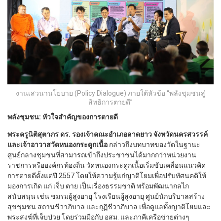
งานเสวนานโยบาย (Policy Dialogue) ภายใต้หัวข้อ “พลังชุมชนสู่
สิทธิการตายดี”
พลังชุมชน: หัวใจสำคัญของการตายดี
พระครูนิติสุตาภร ดร. รองเจ้าคณะอำเภอลาดยาว จังหวัดนครสวรรค์
และเจ้าอาวาสวัดหนองกระดูกเนื้อ
กล่าวถึงบทบาทของวัดในฐานะ
ศูนย์กลางชุมชนที่สามารถเข้าถึงประชาชนได้มากกว่าหน่วยงาน
ราชการหรือองค์กรท้องถิ่น วัดหนองกระดูกเนื้อเริ่มขับเคลื่อนแนวคิด
การตายดีตั้งแต่ปี 2557 โดยให้ความรู้แก่ญาติโยมเพื่อปรับทัศนคติให้
มองการเกิด แก่ เจ็บ ตาย เป็นเรื่องธรรมชาติ พร้อมพัฒนากลไก
สนับสนุน เช่น ชมรมผู้สูงอายุ โรงเรียนผู้สูงอายุ ศูนย์นักบริบาลสร้าง
สุขชุมชน สถานชีวาภิบาล และกุฏิชีวาภิบาล เพื่อดูแลทั้งญาติโยมและ
พระสงฆ์ที่เจ็บป่วย โดยร่วมมือกับ อสม. และภาคีเครือข่ายต่างๆ