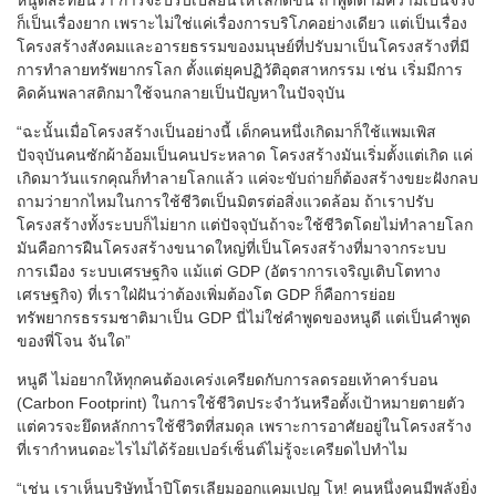
หนูดีสะท้อนว่า การจะปรับเปลี่ยนให้โลกดีขึ้น ถ้าพูดตามความเป็นจริง
ก็เป็นเรื่องยาก เพราะไม่ใช่แค่เรื่องการบริโภคอย่างเดียว แต่เป็นเรื่อง
โครงสร้างสังคมและอารยธรรมของมนุษย์ที่ปรับมาเป็นโครงสร้างที่มี
การทำลายทรัพยากรโลก ตั้งแต่ยุคปฏิวัติอุตสาหกรรม เช่น เริ่มมีการ
คิดค้นพลาสติกมาใช้จนกลายเป็นปัญหาในปัจจุบัน
“ฉะนั้นเมื่อโครงสร้างเป็นอย่างนี้ เด็กคนหนึ่งเกิดมาก็ใช้แพมเพิส
ปัจจุบันคนซักผ้าอ้อมเป็นคนประหลาด โครงสร้างมันเริ่มตั้งแต่เกิด แค่
เกิดมาวันแรกคุณก็ทำลายโลกแล้ว แค่จะขับถ่ายก็ต้องสร้างขยะฝังกลบ
ถามว่ายากไหมในการใช้ชีวิตเป็นมิตรต่อสิ่งแวดล้อม ถ้าเราปรับ
โครงสร้างทั้งระบบก็ไม่ยาก แต่ปัจจุบันถ้าจะใช้ชีวิตโดยไม่ทำลายโลก
มันคือการฝืนโครงสร้างขนาดใหญ่ที่เป็นโครงสร้างที่มาจากระบบ
การเมือง ระบบเศรษฐกิจ แม้แต่ GDP (อัตราการเจริญเติบโตทาง
เศรษฐกิจ) ที่เราใฝ่ฝันว่าต้องเพิ่มต้องโต GDP ก็คือการย่อย
ทรัพยากรธรรมชาติมาเป็น GDP นี่ไม่ใช่คำพูดของหนูดี แต่เป็นคำพูด
ของพี่โจน จันใด”
หนูดี ไม่อยากให้ทุกคนต้องเคร่งเครียดกับการลดรอยเท้าคาร์บอน
(Carbon Footprint) ในการใช้ชีวิตประจำวันหรือตั้งเป้าหมายตายตัว
แต่ควรจะยึดหลักการใช้ชีวิตที่สมดุล เพราะการอาศัยอยู่ในโครงสร้าง
ที่เรากำหนดอะไรไม่ได้ร้อยเปอร์เซ็นต์ไม่รู้จะเครียดไปทำไม
“เช่น เราเห็นบริษัทน้ำปิโตรเลียมออกแคมเปญ โห! คนหนึ่งคนมีพลังยิ่ง