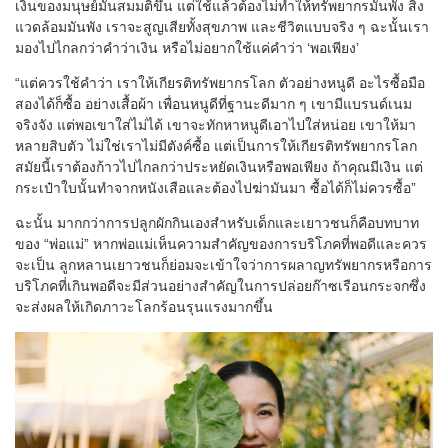
เงินของมนุษย์มันสมมติขึ้น แต่ใช้แล้วต้องไม่ทำให้ทรัพยากรมันพัง สิ่ง
แวดล้อมมันพัง เราจะสูญเสียทั้งสุขภาพ และชีวิตแบบจริง ๆ ฉะนั้นเรา
มองไปไกลกว่าคำว่าเงิน หรือไม่อยากใช้แค่คำว่า ‘พอเพียง’
“แต่ควรใช้คำว่า เราให้เกียรติทรัพยากรโลก ตัวอย่างหนูดี อะไรซื้อมือ
สองได้ก็ซื้อ อย่างเสื้อผ้า เพื่อนหนูดีที่ฐานะดีมาก ๆ เขามีแบรนด์เนม
จริงจัง แต่พอเขาใส่ไม่ได้ เขาจะทักหาหนูดีเอาไปใส่หน่อย เขาให้มา
หลายสิบตัว ไม่ใช่เราไม่มีตังค์ซื้อ แต่เป็นการให้เกียรติทรัพยากรโลก
สมัยนี้เราต้องก้าวไปไกลกว่าประหยัดเงินหรือพอเพียง ถ้าคุณมีเงิน แต่
กระเป๋าใบนั้นทำจากหนังเสือและต้องไปฆ่ามันมา ซื้อได้ก็ไม่ควรซื้อ”
ฉะนั้น มากกว่าการปลูกผักกินเองสำหรับเด็กและเยาวชนก็คือบทบาท
ของ “พ่อแม่” หากพ่อแม่เห็นความสำคัญของการบริโภคที่พอดีและควร
จะเป็น ลูกหลานเยาวชนก็ย่อมจะเข้าใจว่าการผลาญทรัพยากรหรือการ
บริโภคที่เกินพอดีจะมีส่วนอย่างสำคัญในการปล่อยก๊าซเรือนกระจกซึ่ง
จะส่งผลให้เกิดภาวะโลกร้อนรุนแรงมากขึ้น