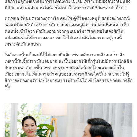
แต่การปลูกพืชเชิงเดี่ยวทำให้ดินตายไปเลย เพราะไม่มองดินว่าเป็นสิ่ง
มีชีวิต และคนจำนวนไม่น้อยไม่เข้าใจต้นธารสิ่งมีชีวิตของป่าทั้งป่า”
ดร.พสุธ รัตนบรรณางกูร หรือ คุณโพ คู่ชีวิตของหนูดี ยกตัวอย่างกรณี
‘พ่อแม่รังแกฉัน’ เสริมการสัมภาษณ์ของหนูดีว่า วันก่อนเพื่อนเล่า เด็ก
คนหนึ่งเข้าใจว่า ผักมันงอกมาจากซุปเปอร์มาร์เก็ต พอไปเจอผักใน
แปลงดินร้องไห้กระจองอแง เข้าใจไปเองว่ามันไม่ควรมาอยู่ตรงนี้
เพราะดินมันสกปรก
“หลังจากนั้นเด็กคนนี้ก็ไม่อยากกินผัก เพราะผักมาจากสิ่งสกปรก สิ่ง
เหล่านี้มันจี๊ดมาก มันเจ็บมาก ฉะนั้น อยากให้เด็กรุ่นใหม่มีความใกล้ชิด
กับธรรมชาติมากขึ้น เพราะธรรมชาติเหลือน้อย โดยเฉพาะเด็กใน
เมือง เขาจะไม่เห็นความสำคัญของธรรมชาติ พอโตขึ้นมาเขาจะไม่รู้
สึกว่าจะต้องอนุรักษ์อะไรมากมาย เพราะไม่ได้เข้าใจธรรมชาติอย่างลึก
ซึ้ง”