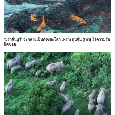
‘ปราจีนบุรี’ จะกลายเป็นถังขยะโลก เพราะทุนจีน (เทา) ไร้ความรับ
ผิดชอบ