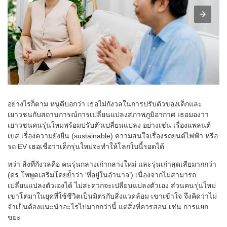
อย่างไรก็ตาม หนูดีบอกว่า เธอไม่กังวลในการปรับตัวของเด็กและ
เยาวชนกับสถานการณ์การเปลี่ยนแปลงสภาพภูมิอากาศ เธอมองว่า
เยาวชนคนรุ่นใหม่พร้อมปรับตัวเปลี่ยนแปลง อย่างเช่น เรื่องแพลนต์
เบส เรื่องความยั่งยืน (sustainable) ความสนใจเรื่องรถยนต์ไฟฟ้า หรือ
รถ EV เธอเชื่อว่าเด็กรุ่นใหม่จะทำให้โลกใบนี้รอดได้
ทว่า สิ่งที่กังวลคือ คนรุ่นกลางเก่ากลางใหม่ และรุ่นเก่าสุดเสียมากกว่า
(ดร.โพพูดเสริมโดยย้ำว่า ‘ที่อยู่ในอำนาจ’) เนื่องจากไม่สามารถ
เปลี่ยนแปลงตัวเองได้ ไม่สะดวกจะเปลี่ยนแปลงตัวเอง ส่วนคนรุ่นใหม่
เขาโตมาในยุคที่ใช้ชีวิตเป็นมิตรกับสิ่งแวดล้อม เขาเข้าใจ จึงคิดว่าไม่
จำเป็นต้องแนะนำอะไรไปมากกว่านี้ แต่สิ่งที่ควรสอน เช่น การแยก
ขยะ