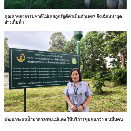
คุณค่าของธรรมชาติไม่เคยถูกรัฐตีค่าเป็นตัวเลข? จึงเฉือนป่าผุด
อ่างเก็บน้ำ
พัฒนาระบบน้ำบาดาลรพ.แม่แตง ให้บริการชุมชนกว่า 8 หมื่นคน