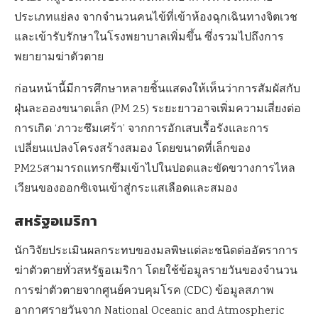
ประเภทแย่ลง จากจำนวนคนไข้ที่เข้าห้องฉุกเฉินทางจิตเวช
และเข้ารับรักษาในโรงพยาบาลเพิ่มขึ้น ซึ่งรวมไปถึงการ
พยายามฆ่าตัวตาย
ก่อนหน้านี้มีการศึกษาหลายชิ้นแสดงให้เห็นว่าการสัมผัสกับ
ฝุ่นละอองขนาดเล็ก (
PM 2.5)
ระยะยาวอาจเพิ่มความเสี่ยงต่อ
การเกิด
‘
ภาวะซึมเศร้า
’
จากการอักเสบเรื้อรังและการ
เปลี่ยนแปลงโครงสร้างสมอง
โดยขนาดที่เล็กของ
PM2.5
สามารถแทรกซึมเข้าไปในปอดและขัดขวางการไหล
เวียนของออกซิเจนเข้าสู่กระแสเลือดและสมอง
สหรัฐอเมริกา
นักวิจัยประเมินผลกระทบของมลพิษแต่ละชนิดต่ออัตราการ
ฆ่าตัวตายทั่วสหรัฐอเมริกา โดยใช้ข้อมูลรายวันของจำนวน
การฆ่าตัวตายจากศูนย์ควบคุมโรค (
CDC)
ข้อมูลสภาพ
อากาศรายวันจาก
National Oceanic and Atmospheric