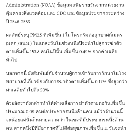
Administration (NOAA)
ข้อมูลมลพิษรายวันจากหน่วยงาน
คุ้มครองสิ่งแวดล้อมและ
CDC
และข้อมูลประชากรระหว่าง
ปี
2546-2553
ผลลัพธ์ระบุ
PM2.5
ที่เพิ่มขึ้น
1
ไมโครกรัมต่อลูกบาศก์เมตร
(
มคก.
/
ลบ.ม.
)
ในแต่ละวันในช่วงหนึ่งปีจะนำไปสู่การฆ่าตัว
ตายเพิ่มขึ้น
153.8
คนในปีนั้น
เพิ่มขึ้น
0.49%
จากค่าเฉลี่ย
ทั่วไป
นอกจากนี้
ยังสัมพันธ์กับจำนวนผู้การเข้ารับการรักษาในโรง
พยาบาลที่เกี่ยวข้องกับการฆ่าตัวตายเพิ่มขึ้น
0.17%
ซึ่งสูงกว่า
ค่าเฉลี่ยทั่วไปถึง
50%
ด้วยอัตราดังกล่าวทำให้ค่าเฉลี่ยการฆ่าตัวตายต่อวันเพิ่มขึ้น
ประมาณ
0.09
คนต่อประชากรหนึ่งล้านคน แม้ว่าจำนวนนี้
จะน้อยแต่นั่นก็หมายความว่า ในเขตที่มีประชากรหนึ่งล้าน
คน หากหนึ่งปีที่มีอากาศที่ไม่ดีต่อสุขภาพเพิ่มขึ้น
11
วันจะนำ