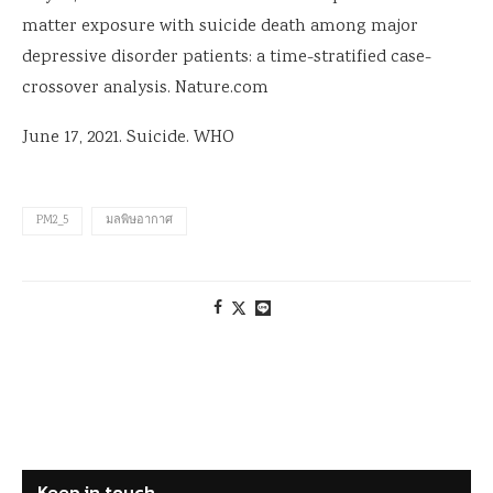
matter exposure with suicide death among major
depressive disorder patients: a time-stratified case-
crossover analysis. Nature.com
June 17, 2021. Suicide. WHO
PM2_5
มลพิษอากาศ
Keep in touch