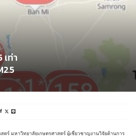
 เท่า
M2.5
ร์ มหาวิทยาลัยเกษตรศาสตร์ ผู้เชี่ยวชาญงานวิจัยด้านการ