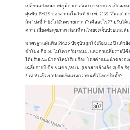
เปลี่ยนแปลงสภาพภูมิอากาศและการเกษตร เปิดเผยผ่า
ฝุ่นพิษ PM2.5 ของสากลในวันที่ 8 ก.พ. 2565 “สีแดง”
ส้ม” บ่งชี้ว่ายังไม่อันตรายมาก มันคืออะไร?? ปรับได
ความเสี่ยงต่อสุขภาพ ก่อนที่คนไทยจะเจ็บป่วยและล้ม
มาตรฐานฝุ่นพิษ PM2.5 ปัจจุบันถูกใช้เกือบ 12 ปี แล้
ชั่วโมง คือ 50 ไมโครกรัม/ลบ.ม. และค่าเฉลี่ยรายปีค
ได้ปรับแนะนำค่าใหม่เรียบร้อย โดยค่าแนะนำขององค์ก
เฉลี่ยรายปี คือ 5 มคก./ลบ.ม. (เอกสารอ้างอิง 2) คื
5 เท่า! แล้วเราปอดแข็งแรงกว่าคนทั่วโลกจริงมั้ย?