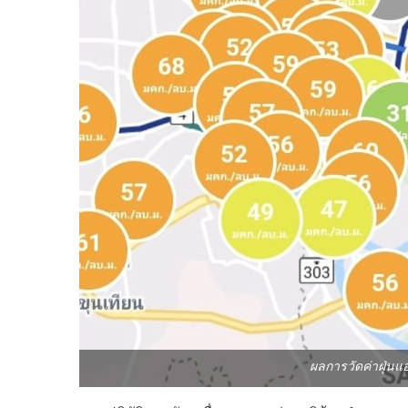
ผลการวัดค่าฝุ่นแอป