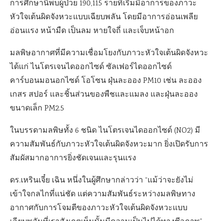
การศึกษานี้พบผู้ป่วย 190,115 รายที่เริ่มมีอาการของภาวะ
หัวใจเต้นผิดจังหวะแบบเฉียบพลัน โดยมีอาการอ่อนเพลีย
อ่อนแรง หน้ามืด เป็นลม หายใจถี่ และเจ็บหน้าอก
มลพิษอากาศที่มีความเชื่อมโยงกับภาวะหัวใจเต้นผิดจังหวะ
ได้แก่ ไนโตรเจนไดออกไซด์ ซัลเฟอร์ไดออกไซด์
คาร์บอนมอนอกไซด์ โอโซน ฝุ่นละออง PM10 เช่น ละออง
เกสร สปอร์ และชิ้นส่วนของพืชและแมลง และฝุ่นละออง
ขนาดเล็ก PM2.5
ในบรรดามลพิษทั้ง 6 ชนิด ไนโตรเจนไดออกไซด์ (NO2) มี
ความสัมพันธ์กับภาวะหัวใจเต้นผิดจังหวะมาก ยิ่งเปิดรับการ
สัมผัสมากอาการยิ่งชัดเจนและรุนแรง
ดร.เหรินเจี๋ย เฉิน หนึ่งในผู้ศึกษากล่าวว่า “แม้ว่าจะยังไม่
เข้าใจกลไกที่แน่ชัด แต่ความสัมพันธ์ระหว่างมลพิษทาง
อากาศกับการโจมตีของภาวะหัวใจเต้นผิดจังหวะแบบ