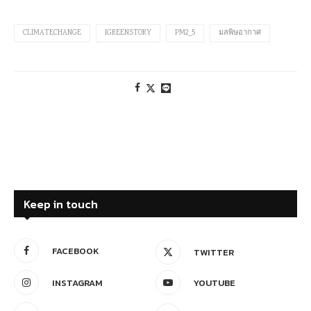
CLIMATECHANGE
IGREENSTORY
PM2_5
มลพิษอากาศ
Keep in touch
FACEBOOK
TWITTER
INSTAGRAM
YOUTUBE