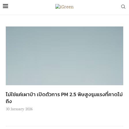
ไม่ใช่แค่เผาป่า เปิดตัวการ PM 2.5 พิษสูงรุนแรงที่คาดไม่
ถึง
30 January 2026