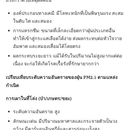
แรงกว่าด้วยเหตุผลดังนี้
องค์ประกอบทางเคมี: มีโลหะหนักที่เป็นพิษรุนแรง สะสม
ในตับ ไต และสมอง
การแทรกซึม: ขนาดที่เล็กละเอียดกว่าฝุ่นประเภทอื่น
ทำให้เข้าสู่กระแสเลือดได้ง่าย ส่งผลกระทบต่อหัวใจวาย
อัมพาต และสมองเสื่อมได้โดยตรง
ผลกระทบระยะยาว: แม้ได้รับในปริมาณไม่สูงมากแต่ต่อ
เนื่อง จะก่อให้เกิดโรคเรื้อรังที่รักษายากกว่า
เปรียบเทียบระดับความอันตรายของฝุ่น PM2.5 ตามแหล่ง
กำเนิด
การเผาในที่โล่ง (ป่า/เกษตร/ขยะ)
ระดับความอันตราย: สูง
ลักษณะเด่น: มีปริมาณมหาศาลและกระจายตัวเป็นวง
กว้าง มีคาร์บอนอินทรีย์และสารก่อมะเร็งสูง