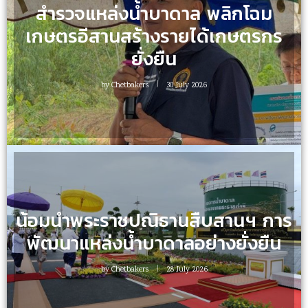
สำรวจแหล่งน้ำบาดาล พลิกโฉม
เกษตรอีสานสร้างรายได้เกษตรกร
ยั่งยืน
by
Chetbakers
30 July 2026
น้อมนำพระราชปณิธานสืบสานฯ การ
พัฒนาแหล่งน้ำบาดาลอย่างยั่งยืน
by
Chetbakers
28 July 2026