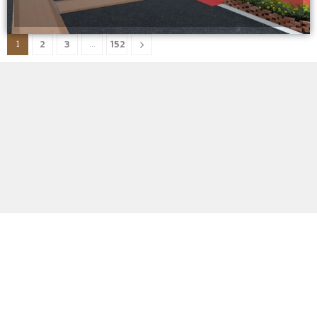
2
3
152
1
…
ABOUT
CONTACT
Copyright @2021 – All Right Reserved.