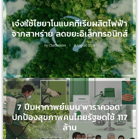
เจ๋ง!ใช้ไซยาโนแบคทีเรียผลิตไฟฟ้า
จากสาหร่าย ลดขยะอิเล็กทรอนิกส์
by
Chetbakers
3 August 2026
7 ปีมหากาพย์แบน‘พาราควอต’
ปกป้องสุขภาพคนไทยรัฐชดใช้ 117
ล้าน