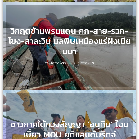
วิกฤตข้ามพรมแดน กก-สาย-รวก-
โขง-สาละวิน มลพิษเหมืองแร่ฝั่งเมีย
นมา
by
Chetbakers
4 August 2026
ชาวภาคใต้ทวงสัญญา ‘อนุทิน’ ไฉน
เบี้ยว MOU ยุติแลนด์บริดจ์