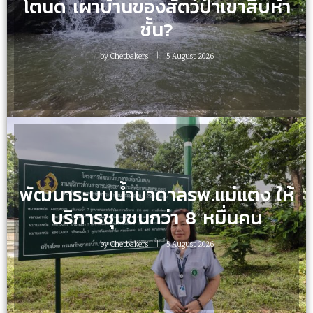
โตนด เผาบ้านของสัตว์ป่าเขาสิบห้า
ชั้น?
by
Chetbakers
5 August 2026
พัฒนาระบบน้ำบาดาลรพ.แม่แตง ให้
บริการชุมชนกว่า 8 หมื่นคน
by
Chetbakers
5 August 2026