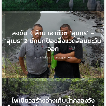
ลงขัน 4 ล้าน เอาชีวิต ‘สุนทร’ –
‘สุเมธ’ 2 นักปกป้องสิ่งแวดล้อมตะวัน
ออก
by
Chetbakers
6 August 2026
ไฟเขียวสร้างอ่างเก็บน้ำคลองวัง