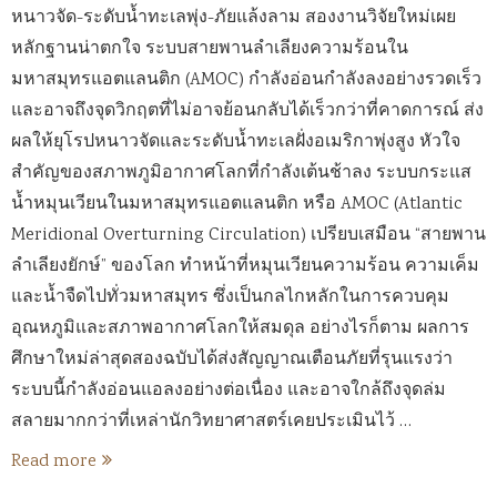
หนาวจัด-ระดับน้ำทะเลพุ่ง-ภัยแล้งลาม สองงานวิจัยใหม่เผย
หลักฐานน่าตกใจ ระบบสายพานลำเลียงความร้อนใน
มหาสมุทรแอตแลนติก (AMOC) กำลังอ่อนกำลังลงอย่างรวดเร็ว
และอาจถึงจุดวิกฤตที่ไม่อาจย้อนกลับได้เร็วกว่าที่คาดการณ์ ส่ง
ผลให้ยุโรปหนาวจัดและระดับน้ำทะเลฝั่งอเมริกาพุ่งสูง หัวใจ
สำคัญของสภาพภูมิอากาศโลกที่กำลังเต้นช้าลง ระบบกระแส
น้ำหมุนเวียนในมหาสมุทรแอตแลนติก หรือ AMOC (Atlantic
Meridional Overturning Circulation) เปรียบเสมือน “สายพาน
ลำเลียงยักษ์” ของโลก ทำหน้าที่หมุนเวียนความร้อน ความเค็ม
และน้ำจืดไปทั่วมหาสมุทร ซึ่งเป็นกลไกหลักในการควบคุม
อุณหภูมิและสภาพอากาศโลกให้สมดุล อย่างไรก็ตาม ผลการ
ศึกษาใหม่ล่าสุดสองฉบับได้ส่งสัญญาณเตือนภัยที่รุนแรงว่า
ระบบนี้กำลังอ่อนแอลงอย่างต่อเนื่อง และอาจใกล้ถึงจุดล่ม
สลายมากกว่าที่เหล่านักวิทยาศาสตร์เคยประเมินไว้ …
Read more