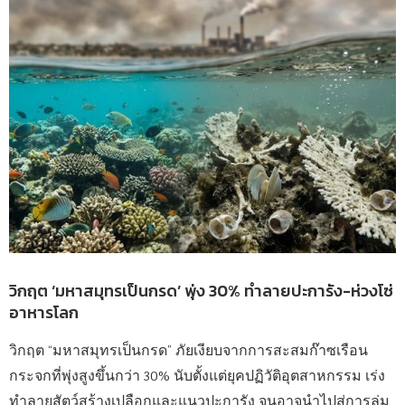
วิกฤต ‘มหาสมุทรเป็นกรด’ พุ่ง 30% ทำลายปะการัง-ห่วงโซ่
อาหารโลก
วิกฤต “มหาสมุทรเป็นกรด” ภัยเงียบจากการสะสมก๊าซเรือน
กระจกที่พุ่งสูงขึ้นกว่า 30% นับตั้งแต่ยุคปฏิวัติอุตสาหกรรม เร่ง
ทำลายสัตว์สร้างเปลือกและแนวปะการัง จนอาจนำไปสู่การล่ม