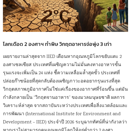
โลกเดือด 2 องศาฯ ทำพิษ วิกฤตอาหารจ่อพุ่ง 3 เท่า
เผยรายงานล่าสุดจาก IIED เตือนหากอุณหภูมิโลกขยับแตะ 2
องศาเซลเซียส ประเทศที่เผชิญความไม่มั่นคงทางอาหารขั้น
รุนแรงจะเพิ่มเป็น 24 แห่ง ชี้ความเหลื่อมล้ำสุดขั้ว ประเทศที่
ปล่อยก๊าซน้อยที่สุดกลับต้องเผชิญภาวะอดอยากรุนแรงที่สุด
วิกฤตสภาพภูมิอากาศไม่ใช่แค่เรื่องของอากาศที่ร้อนขึ้น แต่มัน
กำลังกลายเป็น “วิกฤตจานอาหาร” ของมวลมนุษยชาติ ผลการ
วิเคราะห์ล่าสุด จากสถาบันระหว่างประเทศเพื่อสิ่งแวดล้อมและ
การพัฒนา (International Institute for Environment and
Development – IIED) ประจำปี 2026 ระบุฉากทัศน์ที่น่ากังวลว่า
หากเราไม่สามารถคุมอุณหภูมิโลกให้อยู่ต่ำกว่า 2 องศา