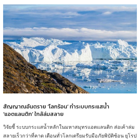
สัญญาณอันตราย ‘โลกร้อน’ ทำระบบกระแสน้ำ
‘แอตแลนติก’ ใกล้ล่มสลาย
วิจัยชี้ ระบบกระแสน้ำหลักในมหาสมุทรแอตแลนติก ส่อเค้าล่ม
สลายเร็วกว่าที่คาด เตือนทั่วโลกเตรียมรับมือภัยพิบัติซ้อน ยุโรป