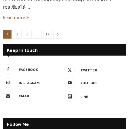
เซลเซียสได้ …
Read more
2
3
17
1
…
Keep in touch
FACEBOOK
TWITTER
INSTAGRAM
YOUTUBE
EMAIL
LINE
Follow Me