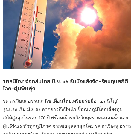
‘เอลนีโญ’ จ่อถล่มไทย มิ.ย. 69 รับมือแล้งจัด-ร้อนทุบสถิติ
โลก-ฝุ่นพิษพุ่ง
รศ.ดร.วิษณุ อรรถวานิช เตือนไทยเตรียมรับมือ “เอลนีโญ”
รุนแรง เริ่ม มิ.ย. 69 ลากยาวถึงปีหน้า ชี้อุณหภูมิโลกเสี่ยงทุบ
สถิติสูงสุดในรอบ 176 ปี พร้อมเฝ้าระวังวิกฤตขาดแคลนน้ำและ
ฝุ่น PM2.5 ทั่วทุกภูมิภาค จากข้อมูลล่าสุดโดย รศ.ดร.วิษณุ อรรถ