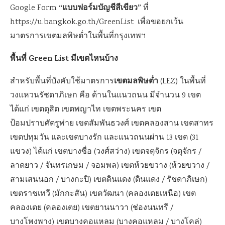
“แบบฟอร์มบัญชีสีเขียว”
Google Form
ที่
https://u.bangkok.go.th/GreenList เพื่อขอยกเว้น
มาตรการเขตมลพิษต่ำในพื้นที่กรุงเทพฯ
พื้นที่ Green List มีเขตไหนบ้าง
เขตมลพิษต่ำ
สำหรับพื้นที่บังคับใช้มาตรการ
(LEZ) ในพื้นที่
วงแหวนรัชดาภิเษก คือ ด้านในแนวถนน มีจำนวน 9 เขต
ได้แก่ เขตดุสิต เขตพญาไท เขตพระนคร เขต
ป้อมปราบศัตรูพ่าย เขตสัมพันธวงศ์ เขตคลองสาน เขตสาทร
เขตปทุมวัน และเขตบางรัก และแนวถนนผ่าน 13 เขต (31
แขวง) ได้แก่ เขตบางซื่อ (วงศ์สว่าง) เขตจตุจักร (จตุจักร /
ลาดยาว / จันทรเกษม / จอมพล) เขตห้วยขวาง (ห้วยขวาง /
สามเสนนอก / บางกะปิ) เขตดินแดง (ดินแดง / รัชดาภิเษก)
เขตราชเทวี (มักกะสัน) เขตวัฒนา (คลองเตยเหนือ) เขต
คลองเตย (คลองเตย) เขตยานนาวา (ช่องนนทรี /
บางโพงพาง) เขตบางคอแหลม (บางคอแหลม / บางโคล่)