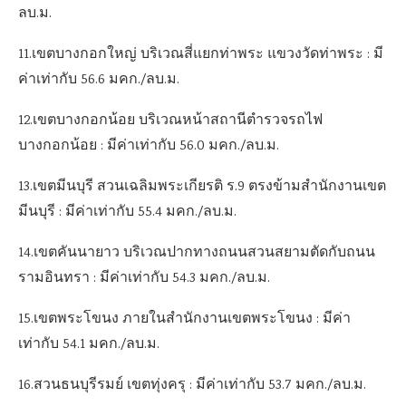
ลบ.ม.
11.เขตบางกอกใหญ่ บริเวณสี่แยกท่าพระ แขวงวัดท่าพระ : มี
ค่าเท่ากับ 56.6 มคก./ลบ.ม.
12.เขตบางกอกน้อย บริเวณหน้าสถานีตำรวจรถไฟ
บางกอกน้อย : มีค่าเท่ากับ 56.0 มคก./ลบ.ม.
13.เขตมีนบุรี สวนเฉลิมพระเกียรติ ร.9 ตรงข้ามสำนักงานเขต
มีนบุรี : มีค่าเท่ากับ 55.4 มคก./ลบ.ม.
14.เขตคันนายาว บริเวณปากทางถนนสวนสยามตัดกับถนน
รามอินทรา : มีค่าเท่ากับ 54.3 มคก./ลบ.ม.
15.เขตพระโขนง ภายในสำนักงานเขตพระโขนง : มีค่า
เท่ากับ 54.1 มคก./ลบ.ม.
16.สวนธนบุรีรมย์ เขตทุ่งครุ : มีค่าเท่ากับ 53.7 มคก./ลบ.ม.