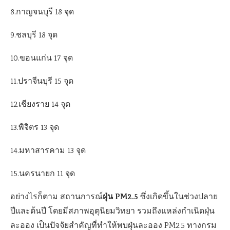
8.กาญจนบุรี 18 จุด
9.ชลบุรี 18 จุด
10.ขอนแก่น 17 จุด
11.ปราจีนบุรี 15 จุด
12.เชียงราย 14 จุด
13.พิจิตร 13 จุด
14.มหาสารคาม 13 จุด
15.นครนายก 11 จุด
ฝุ่น PM2.5
อย่างไรก็ตาม สถานการณ์
ซึ่งเกิดขึ้นในช่วงปลาย
ปีและต้นปี โดยมีสภาพอุตุนิยมวิทยา รวมถึงแหล่งกำเนิดฝุ่น
ละออง เป็นปัจจัยสำคัญที่ทำให้พบฝุ่นละออง PM2.5 ทางกรม