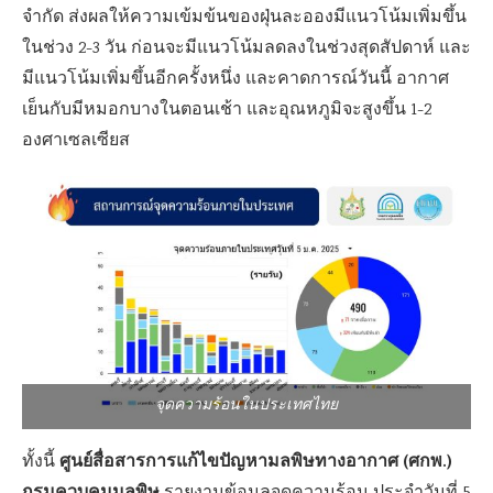
จำกัด ส่งผลให้ความเข้มข้นของฝุ่นละอองมีแนวโน้มเพิ่มขึ้น
ในช่วง 2-3 วัน ก่อนจะมีแนวโน้มลดลงในช่วงสุดสัปดาห์ และ
มีแนวโน้มเพิ่มขึ้นอีกครั้งหนึ่ง และคาดการณ์วันนี้ อากาศ
เย็นกับมีหมอกบางในตอนเช้า และอุณหภูมิจะสูงขึ้น 1-2
องศาเซลเซียส
จุดความร้อนในประเทศไทย
ศูนย์สื่อสารการแก้ไขปัญหามลพิษทางอากาศ (ศกพ.)
ทั้งนี้