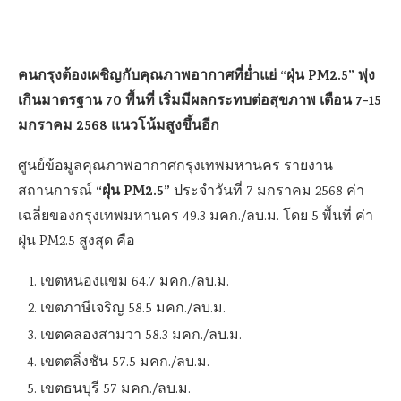
คนกรุงต้องเผชิญกับคุณภาพอากาศที่ย่ำแย่ “ฝุ่น PM2.5” พุ่ง
เกินมาตรฐาน 70 พื้นที่ เริ่มมีผลกระทบต่อสุขภาพ เตือน 7-15
มกราคม 2568 แนวโน้มสูงขึ้นอีก
ศูนย์ข้อมูลคุณภาพอากาศกรุงเทพมหานคร รายงาน
“ฝุ่น PM2.5”
สถานการณ์
ประจำวันที่ 7 มกราคม 2568 ค่า
เฉลี่ยของกรุงเทพมหานคร 49.3 มคก./ลบ.ม. โดย 5 พื้นที่ ค่า
ฝุ่น PM2.5 สูงสุด คือ
เขตหนองแขม 64.7 มคก./ลบ.ม.
เขตภาษีเจริญ 58.5 มคก./ลบ.ม.
เขตคลองสามวา 58.3 มคก./ลบ.ม.
เขตตลิ่งชัน 57.5 มคก./ลบ.ม.
เขตธนบุรี 57 มคก./ลบ.ม.