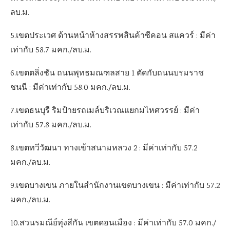
ลบ.ม.
5.เขตประเวศ ด้านหน้าห้างสรรพสินค้าซีคอน สแควร์ : มีค่า
เท่ากับ 58.7 มคก./ลบ.ม.
6.เขตตลิ่งชัน ถนนพุทธมณฑลสาย 1 ตัดกับถนนบรมราช
ชนนี : มีค่าเท่ากับ 58.0 มคก./ลบ.ม.
7.เขตธนบุรี ริมป้ายรถเมล์บริเวณแยกมไหศวรรย์ : มีค่า
เท่ากับ 57.8 มคก./ลบ.ม.
8.เขตทวีวัฒนา ทางเข้าสนามหลวง 2 : มีค่าเท่ากับ 57.2
มคก./ลบ.ม.
9.เขตบางเขน ภายในสำนักงานเขตบางเขน : มีค่าเท่ากับ 57.2
มคก./ลบ.ม.
10.สวนรมณีย์ทุ่งสีกัน เขตดอนเมือง : มีค่าเท่ากับ 57.0 มคก./