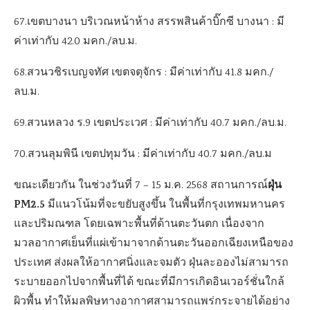
67.เขตบางนา บริเวณหน้าห้าง สรรพสินค้าบิ๊กซี บางนา : มี
ค่าเท่ากับ 42.0 มคก./ลบ.ม.
68.สวนวชิรเบญจทัศ เขตจตุจักร : มีค่าเท่ากับ 41.8 มคก./
ลบ.ม.
69.สวนหลวง ร.9 เขตประเวศ : มีค่าเท่ากับ 40.7 มคก./ลบ.ม.
70.สวนลุมพินี เขตปทุมวัน : มีค่าเท่ากับ 40.7 มคก./ลบ.ม
ฝุ่น
ขณะเดียวกัน ในช่วงวันที่ 7 – 15 ม.ค. 2568 สถานการณ์
PM2.5
มีแนวโน้มที่จะขยับสูงขึ้น ในพื้นที่กรุงเทพมหานคร
และปริมณฑล โดยเฉพาะพื้นที่ด้านตะวันตก เนื่องจาก
มวลอากาศเย็นที่แผ่เข้ามาจากด้านตะวันออกเฉียงเหนือของ
ประเทศ ส่งผลให้อากาศนิ่งและจมตัว ฝุ่นละอองไม่สามารถ
ระบายออกไปจากพื้นที่ได้ ขณะที่มีการเกิดอินเวอร์ชั่นใกล้
ผิวพื้น ทำให้มลพิษทางอากาศสามารถแพร่กระจายได้อย่าง