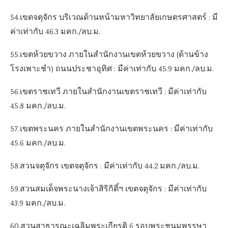
54.เขตจตุจักร บริเวณด้านหน้ามหาวิทยาลัยเกษตรศาสตร์ : มี
ค่าเท่ากับ 46.3 มคก./ลบ.ม.
55.เขตห้วยขวาง ภายในสำนักงานเขตห้วยขวาง (ด้านข้าง
โรงเพาะชำ) ถนนประชาอุทิศ : มีค่าเท่ากับ 45.9 มคก./ลบ.ม.
56.เขตราชเทวี ภายในสำนักงานเขตราชเทวี : มีค่าเท่ากับ
45.8 มคก./ลบ.ม.
57.เขตพระนคร ภายในสำนักงานเขตพระนคร : มีค่าเท่ากับ
45.6 มคก./ลบ.ม.
58.สวนจตุจักร เขตจตุจักร : มีค่าเท่ากับ 44.2 มคก./ลบ.ม.
59.สวนสมเด็จพระนางเจ้าสิริกิติ์ฯ เขตจตุจักร : มีค่าเท่ากับ
43.9 มคก./ลบ.ม.
60.สวนสาธารณะเฉลิมพระเกียรติ 6 รอบพระชนมพรรษา