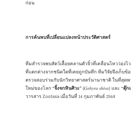
ก่อน
การค้นพบที่เปลี่ยนแปลงหน้าประวัติศาสตร์
ทีมสำรวจพบสัตว์เลื้อยคลานตัวจิ๋วที่เคลื่อนไหวว่
ที่แตกต่างจากชนิดใดที่เคยถูกบันทึก ทีมวิจัยจึงเก็
ตรวจสอบร่วมกับนักวิทยาศาสตร์นานาชาติ ในที่สุดพวกเข
“จิ้งจกหินศิวะ”
“ตุ๊ก
ใหม่ของโลก
(𝐺𝑒ℎ𝑦𝑟𝑎 𝑠ℎ𝑖𝑣𝑎) และ
วารสาร Zootaxa เมื่อวันที่ 14 กุมภาพันธ์ 2568