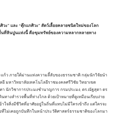
นศิวะ” และ “ตุ๊กแกศิวะ” สัตว์เลื้อยคลายชนิดใหม่ของโลก
 พื้นที่หินปูนแห่งนี้ คือขุมทรัพย์ของความหลากหลายทาง
แก้ว ภายใต้ม่านแห่งความลี้ลับของธรรมชาติ กลุ่มนักวิจัยนำ
ลยี มหาวิทยาลัยเทคโนโลยีราชมงคลศรีวิชัย วิทยาเขต
ณฑา นักวิชาการประมงชำนาญการ กรมประมง, ดร.ณัฐสุดา ดร
ินทางสำรวจพื้นที่ห่างไกล ด้วยเป้าหมายที่ดูเหมือนเรียบง่าย
ิ่งมีชีวิตที่อาศัยอยู่ในถิ่นที่แทบไม่มีใครเข้าถึง แต่ใครจะ
ิ่งที่ไม่เคยถูกบันทึกในหน้าประวัติศาสตร์ธรรมชาติของโลกมา