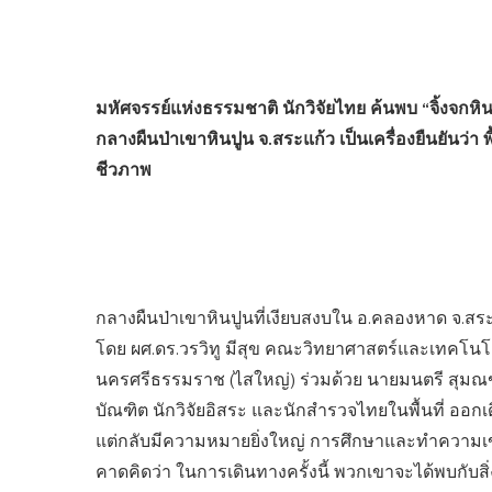
มหัศจรรย์แห่งธรรมชาติ นักวิจัยไทย ค้นพบ “จิ้งจกหิ
กลางผืนป่าเขาหินปูน จ.สระแก้ว เป็นเครื่องยืนยันว่า
ชีวภาพ
กลางผืนป่าเขาหินปูนที่เงียบสงบใน อ.คลองหาด จ.สระ
โดย ผศ.ดร.วรวิทู มีสุข คณะวิทยาศาสตร์และเทคโนโ
นครศรีธรรมราช (ไสใหญ่) ร่วมด้วย นายมนตรี สุม
บัณฑิต นักวิจัยอิสระ และนักสำรวจไทยในพื้นที่ ออกเด
แต่กลับมีความหมายยิ่งใหญ่ การศึกษาและทำความเข้าใจส
คาดคิดว่า ในการเดินทางครั้งนี้ พวกเขาจะได้พบกับส