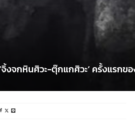
 ‘จิ้งจกหินศิวะ-ตุ๊กแกศิวะ’ ครั้งแรกข