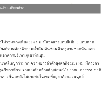
ินศิวะ-ตุ๊กแกศิวะ
วไม่รวมหางเพียง 58.8 มม. มีลวดลายแถบสีเข้ม 5 แถบคาด
เรียงตัวบนท้องฟ้ายามค่ำคืน มันซ่อนตัวอยู่ตามซอกหิน ออก
นอาคารบริเวณภูเขาหินปูน
ขนาดใหญ่กว่ามาก ความยาวลำตัวสูงสุดถึง 131.9 มม. มีดวงตา
ยจุดสีขาวที่กระจายบนตัวคล้ายสัญลักษณ์โบราณแห่งธรรมชาติ
างคืน แต่ยังไม่เคยพบในเขตที่อยู่อาศัยของมนุษย์