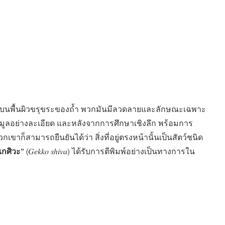
องไวบนพื้นผิวขรุขระของถ้ำ พวกมันมีลวดลายและลักษณะเฉพาะ
บข้อมูลอย่างละเอียด และหลังจากการศึกษาเชิงลึก พร้อมการ
าก็สามารถยืนยันได้ว่า สิ่งที่อยู่ตรงหน้านั้นเป็นสัตว์ชนิด
แกศิวะ”
(𝐺𝑒𝑘𝑘𝑜 𝑠ℎ𝑖𝑣𝑎) ได้รับการตีพิมพ์อย่างเป็นทางการใน