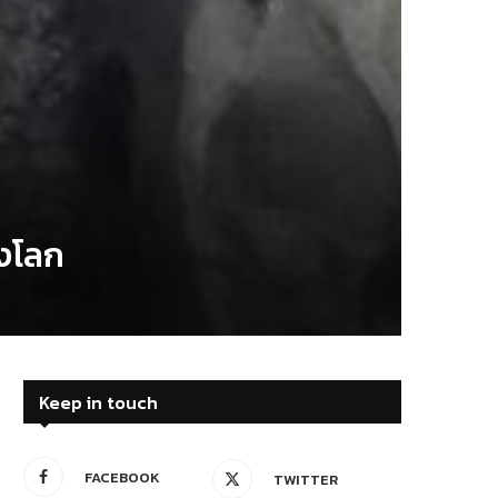
องโลก
Keep in touch
FACEBOOK
TWITTER