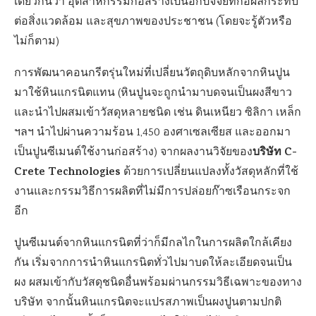
เดียวกันว่า อุตสาหกรรมก่อสร้างเป็นอีกปัจจัยที่ก่อผลกระทบ
ต่อสิ่งแวดล้อม และสุขภาพของประชาชน (โดยจะรู้ตัวหรือ
ไม่ก็ตาม)
การพัฒนาคอนกรีตรุ่นใหม่ที่เปลี่ยนวัตถุดิบหลักจากหินปูน
มาใช้หินแกรนิตแทน (หินปูนจะถูกนำมาบดจนเป็นผงสีขาว
และนำไปผสมเข้าวัสดุหลายชนิด เช่น ดินเหนียว ซิลิกา เหล็ก
ฯลฯ นำไปผ่านความร้อน 1,450 องศาเซลเซียส และออกมา
บริษัท C-
เป็นปูนซีเมนต์ใช้งานก่อสร้าง) จากผลงานวิจัยของ
Crete Technologies
ด้วยการเปลี่ยนแปลงทั้งวัสดุหลักที่ใช้
งานและกรรมวิธีการผลิตที่ไม่มีการปล่อยก๊าซเรือนกระจก
อีก
ปูนซีเมนต์จากหินแกรนิตที่ว่าก็มีกลไกในการผลิตใกล้เคียง
กัน เริ่มจากการนำหินแกรนิตทั่วไปมาบดให้ละเอียดจนเป็น
ผง ผสมเข้ากับวัสดุชนิดอื่นพร้อมผ่านกรรมวิธีเฉพาะของทาง
บริษัท จากนั้นหินแกรนิตจะแปรสภาพเป็นผงปูนตามปกติ