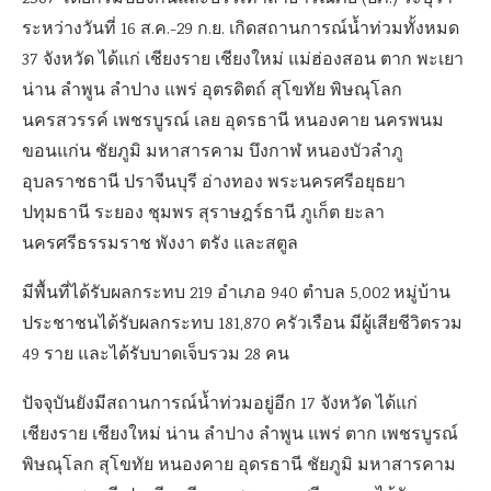
ระหว่างวันที่ 16 ส.ค.-29 ก.ย. เกิดสถานการณ์น้ำท่วมทั้งหมด
37 จังหวัด ได้แก่ เชียงราย เชียงใหม่ แม่ฮ่องสอน ตาก พะเยา
น่าน ลำพูน ลำปาง แพร่ อุตรดิตถ์ สุโขทัย พิษณุโลก
นครสวรรค์ เพชรบูรณ์ เลย อุดรธานี หนองคาย นครพนม
ขอนแก่น ชัยภูมิ มหาสารคาม บึงกาฬ หนองบัวลำภู
อุบลราชธานี ปราจีนบุรี อ่างทอง พระนครศรีอยุธยา
ปทุมธานี ระยอง ชุมพร สุราษฎร์ธานี ภูเก็ต ยะลา
นครศรีธรรมราช พังงา ตรัง และสตูล
มีพื้นที่ได้รับผลกระทบ 219 อำเภอ 940 ตำบล 5,002 หมู่บ้าน
ประชาชนได้รับผลกระทบ 181,870 ครัวเรือน มีผู้เสียชีวิตรวม
49 ราย และได้รับบาดเจ็บรวม 28 คน
ปัจจุบันยังมีสถานการณ์น้ำท่วมอยู่อีก 17 จังหวัด ได้แก่
เชียงราย เชียงใหม่ น่าน ลำปาง ลำพูน แพร่ ตาก เพชรบูรณ์
พิษณุโลก สุโขทัย หนองคาย อุดรธานี ชัยภูมิ มหาสารคาม