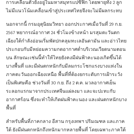
การเคลื่อนตัวยังอยู่ในมหาสมุทรแปซิฟิก โดยพายุทั้ง 2 ลูก
ไม่มีแนวโน้มเคลื่อนเข้าสู่ประเทศไทยจึงจะไม่มีผลกระทบ
นอกจากนี้ กรมอุตุนิยมวิทยา ออกประกาศเมื่อวันที่ 29 ก.ย.
2567 พยากรณ์อากาศ 24 ชั่วโมงข้างหน้า มรสุมตะวันตก
เฉียงใต้กำลังอ่อนเริ่มพัดปกคลุมทะเลอันดามัน และอ่าวไทย
ประกอบกับมีหย่อมความกดอากาศต่ำบริเวณเวียดนามตอน
บน ลักษณะเช่นนี้ทำให้ไทยยังคงมีฝนฟ้าคะนองเกิดขึ้นได้
บางพื้นที่ และมีฝนตกหนักกับมีลมกระโชกแรงบางแห่งใน
ภาคตะวันออกเฉียงเหนือ พื้นที่ที่ต้องยกระดับการเฝ้าระวัง
เป็นพิเศษคือ ช่วงวันที่ 30 ก.ย. ถึง 2 ต.ค. มวลอากาศเย็น
ระลอกแรกมาจากประเทศจีนแผ่ลงมา และจะปะทะกับ
อากาศร้อน ซึ่งจะทำให้เกิดฝนฟ้าคะนอง และฝนตกหนักบาง
พื้นที่
สำหรับพื้นที่ภาคกลาง อีสาน กรุงเทพฯ ปริมณฑล และภาค
ใต้ ยังมีฝนตกหนักถึงหนักมากหลายพื้นที่ โดยเฉพาะภาคใต้