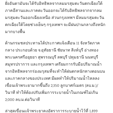
ฝั่งอันดามันจะได้รับอิทธิพลจากลมมรสุมตะวันตกเฉียงใต้
ภาคอีสานและภาคตะวันออกจะได้รับอิทธิพลจากจากลม
มรสุมตะวันออกเฉียงเหนือ ส่วนกรุงเทพฯ มีลมมรสุมตะวัน
ตกเฉียงใต้โดยช่วงเย็นๆ กรุงเทพฯ จะมีฝนปานกลางถึงหนัก
มากบางพื้น
ด้านกรมชลประทานได้ประกาศแจ้งเตือน 11 จังหวัดภาค
กลาง ประกอบด้วย จ.อุทัยธานี ชัยนาท สิงห์บุรี อ่างทอง
พระนครศรีอยุธยา สุพรรณบุรี ลพบุรี ปทุมธานี นนทบุรี
สมุทรปราการ และกรุงเทพฯ เตรียมการรับมือปริมาณน้ำ
จากอิทธิพลจากร่องมรุสมที่จะทำให้ฝนตกหนักทางตอนบน
และภาคกลางของประเทศ มีผลทำให้ปริมาณน้ำไหลลง
เขื่อนเจ้าพระยามากขึ้นถึง 2,350 ลูกบาศก์เมตร (ลบ.ม.)/
วินาที ทำให้ต้องปรับเพิ่มการระบายน้ำในเกณฑ์ไม่เกิน
2,000 ลบ.ม.ต่อวินาที
ล่าสุดเขื่อนเเจ้าพระยาคงอัตราการระบายน้ำไว้ที่ 1,899