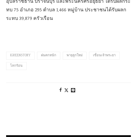
อุบลราชธานี ปราจีนบุรี และพระนครศรีอยุธยา ได้รับผลกระ
ทบ 75 อำเภอ 295 ตำบล 1,466 หมู่บ้าน ประชาชนได้รับผลก
ระทบ 39,879 ครัวเรือน
IGREENSTORY
ฝนตกหนัก
พายุลูกใหม่
เขื่อนเจ้าพระยา
โลกร้อน