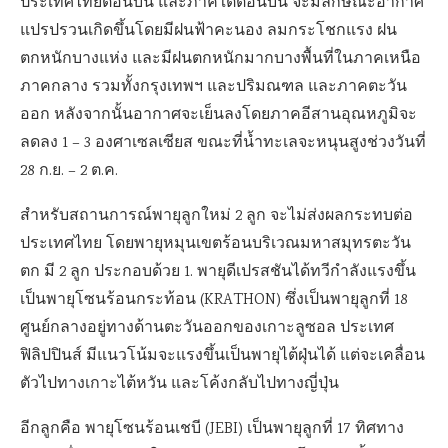
ประเทศไทยตอนบน และภาคใต้ตอนบน จะมีลักษณะอากาศ
แปรปรวนเกิดขึ้นโดยมีฝนฟ้าคะนอง ลมกระโชกแรง ฝน
ตกหนักบางแห่ง และมีฝนตกหนักมากบางพื้นที่ในภาคเหนือ
ภาคกลาง รวมทั้งกรุงเทพฯ และปริมณฑล และภาคตะวัน
ออก หลังจากนั้นอากาศจะเย็นลงโดยภาคอีสานอุณหภูมิจะ
ลดลง 1 – 3 องศาเซลเซียส ขณะที่น้ำทะเลจะหนุนสูงช่วงวันที่
28 ก.ย. – 2 ต.ค.
สำหรับสถานการณ์พายุลูกใหม่ 2 ลูก จะไม่ส่งผลกระทบต่อ
ประเทศไทย โดยพายุหมุนเขตร้อนบริเวณมหาสมุทรตะวัน
ตก มี 2 ลูก ประกอบด้วย 1. พายุดีเปรสชันได้ทวีกำลังแรงขึ้น
เป็นพายุโซนร้อนกระท้อน (KRATHON) ซึ่งเป็นพายุลูกที่ 18
ศูนย์กลางอยู่ทางด้านตะวันออกของเกาะลูซอล ประเทศ
ฟิลิปปินส์ มีแนวโน้มจะแรงขึ้นเป็นพายุไต้ฝุ่นได้ แต่จะเคลื่อน
ตัวไปทางเกาะไต้หวัน และโค้งกลับไปทางญี่ปุ่น
อีกลูกคือ พายุโซนร้อนเชบี (JEBI) เป็นพายุลูกที่ 17 ทิศทาง