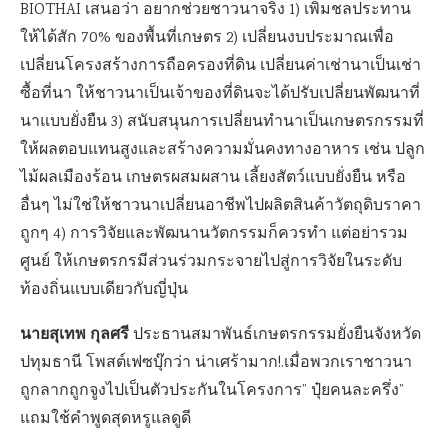
BIOTHAI เสนอว่า อยากช่วยชาวนาจริง 1) เพิ่มชลประทาน
ให้ได้สัก 70% ของพื้นที่เกษตร 2) เปลี่ยนงบประมาณเพื่อ
เปลี่ยนโครงสร้างการถือครองที่ดิน เปลี่ยนค่าเช่านาเป็นเช่า
ซื้อที่นา ให้ชาวนาเป็นเจ้าของที่ดินจะได้ปรับเปลี่ยนพัฒนาที่
นาแบบยั่งยืน 3) สนับสนุนการเปลี่ยนทำนาเป็นเกษตรกรรมที่
ให้ผลตอบแทนสูงและสร้างความมั่นคงทางอาหาร เช่น ปลูก
ไม้ผลเมืองร้อน เกษตรผสมผสาน เลี้ยงสัตว์แบบยั่งยืน หรือ
อื่นๆ ไม่ใช่ให้ชาวนาเปลี่ยนอาชีพไปผลิตสินค้าวัตถุดิบราคา
ถูกๆ 4) การวิจัยและพัฒนานวัตกรรมก็ควรทำ แต่อย่ารวม
ศูนย์ ให้เกษตรกรมีส่วนร่วมกระจายไปสู่การวิจัยในระดับ
ท้องถิ่นแบบเดียวกับญี่ปุ่น
นายสุเทพ กุลศรี
ประธานสมาพันธ์เกษตรกรรมยั่งยืนจังหวัด
ปทุมธานี โพสต์เฟซบุ๊กว่า น่าเศร้ามาก!.เมื่อพวกเราชาวนา
ถูกลากถูกจูงไปเป็นตัวประกันในโครงการ” ปุ๋ยคนละครึ่ง”
แถมใช้คำพูดสุดหรูแลดูดี