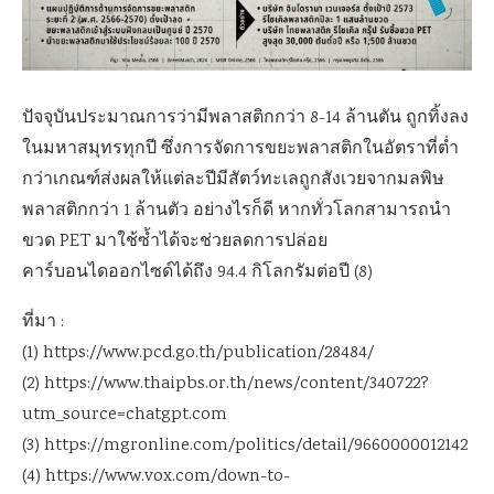
ปัจจุบันประมาณการว่ามีพลาสติกกว่า 8-14 ล้านตัน ถูกทิ้งลง
ในมหาสมุทรทุกปี ซึ่งการจัดการขยะพลาสติกในอัตราที่ต่ำ
กว่าเกณฑ์ส่งผลให้แต่ละปีมีสัตว์ทะเลถูกสังเวยจากมลพิษ
พลาสติกกว่า 1 ล้านตัว อย่างไรก็ดี หากทั่วโลกสามารถนำ
ขวด PET มาใช้ซ้ำได้จะช่วยลดการปล่อย
คาร์บอนไดออกไซด์ได้ถึง 94.4 กิโลกรัมต่อปี (8)
ที่มา :
(1) https://www.pcd.go.th/publication/28484/
(2) https://www.thaipbs.or.th/news/content/340722?
utm_source=chatgpt.com
(3) https://mgronline.com/politics/detail/9660000012142
(4) https://www.vox.com/down-to-