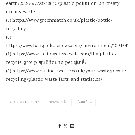
earth/2023/6/7/23743640/plastic-pollution-un-treaty-
oceans-waste
(5) https://www.greenmatch.co.uk/plastic-bottle-
recycling
(6)
https://www.bangkokbiznews.com/environment/1094641
(7) https://www.thaiplasticrecycle.com/thaiplastic-
recycle-group-ชุบชีวิตขวด-pet-สู่เกล็/
(8) https://www.businesswaste.co.uk/your-waste/plastic-
recycling/plastic-waste-facts-and-statistics/
CIRCULAR ECONOMY
ขยะพลาสติก
โลกเดือด