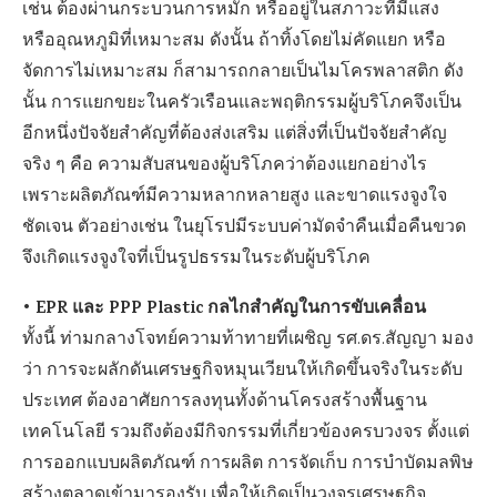
เช่น ต้องผ่านกระบวนการหมัก หรืออยู่ในสภาวะที่มีแสง
หรืออุณหภูมิที่เหมาะสม ดังนั้น ถ้าทิ้งโดยไม่คัดแยก หรือ
จัดการไม่เหมาะสม ก็สามารถกลายเป็นไมโครพลาสติก ดัง
นั้น การแยกขยะในครัวเรือนและพฤติกรรมผู้บริโภคจึงเป็น
อีกหนึ่งปัจจัยสำคัญที่ต้องส่งเสริม แต่สิ่งที่เป็นปัจจัยสำคัญ
จริง ๆ คือ ความสับสนของผู้บริโภคว่าต้องแยกอย่างไร
เพราะผลิตภัณฑ์มีความหลากหลายสูง และขาดแรงจูงใจ
ชัดเจน ตัวอย่างเช่น ในยุโรปมีระบบค่ามัดจำคืนเมื่อคืนขวด
จึงเกิดแรงจูงใจที่เป็นรูปธรรมในระดับผู้บริโภค
• EPR และ PPP Plastic กลไกสำคัญในการขับเคลื่อน
ทั้งนี้ ท่ามกลางโจทย์ความท้าทายที่เผชิญ รศ.ดร.สัญญา มอง
ว่า การจะผลักดันเศรษฐกิจหมุนเวียนให้เกิดขึ้นจริงในระดับ
ประเทศ ต้องอาศัยการลงทุนทั้งด้านโครงสร้างพื้นฐาน
เทคโนโลยี รวมถึงต้องมีกิจกรรมที่เกี่ยวข้องครบวงจร ตั้งแต่
การออกแบบผลิตภัณฑ์ การผลิต การจัดเก็บ การบำบัดมลพิษ
สร้างตลาดเข้ามารองรับ เพื่อให้เกิดเป็นวงจรเศรษฐกิจ