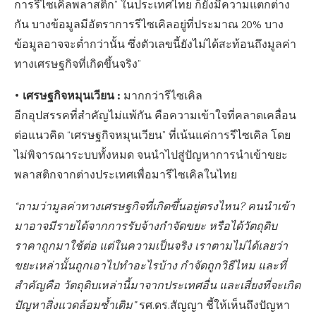
การรีไซเคิลพลาสติก” ในประเทศไทย ก็ยังมีความแตกต่าง
กัน บางข้อมูลมีอัตราการรีไซเคิลอยู่ที่ประมาณ 20% บาง
ข้อมูลอาจจะต่ำกว่านั้น ซึ่งตัวเลขนี้ยังไม่ได้สะท้อนถึงมูลค่า
ทางเศรษฐกิจที่เกิดขึ้นจริง”
• เศรษฐกิจหมุนเวียน :
มากกว่ารีไซเคิล
อีกอุปสรรคที่สำคัญไม่แพ้กัน คือความเข้าใจที่คลาดเคลื่อน
ต่อแนวคิด “เศรษฐกิจหมุนเวียน” ที่เน้นแค่การรีไซเคิล โดย
ไม่พิจารณาระบบทั้งหมด จนนำไปสู่ปัญหาการนำเข้าขยะ
พลาสติกจากต่างประเทศเพื่อมารีไซเคิลในไทย
“ถามว่ามูลค่าทางเศรษฐกิจที่เกิดขึ้นอยู่ตรงไหน? คนนำเข้า
มาอาจมีรายได้จากการรับจ้างกำจัดขยะ หรือได้วัตถุดิบ
ราคาถูกมาใช้ต่อ แต่ในความเป็นจริง เราตามไม่ได้เลยว่า
ขยะเหล่านั้นถูกเอาไปทำอะไรบ้าง กำจัดถูกวิธีไหม และที่
สำคัญคือ วัตถุดิบเหล่านี้มาจากประเทศอื่น และเสี่ยงที่จะเกิด
ปัญหาสิ่งแวดล้อมซ้ำเติม”
รศ.ดร.สัญญา ชี้ให้เห็นถึงปัญหา