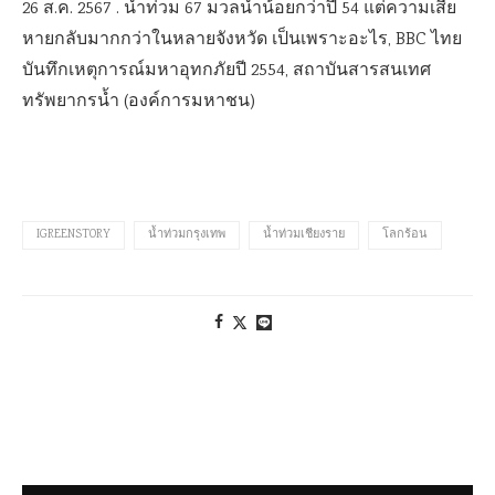
26 ส.ค. 2567 . น้ำท่วม 67 มวลน้ำน้อยกว่าปี 54 แต่ความเสีย
หายกลับมากกว่าในหลายจังหวัด เป็นเพราะอะไร, BBC ไทย
บันทึกเหตุการณ์มหาอุทกภัยปี 2554, สถาบันสารสนเทศ
ทรัพยากรน้ำ (องค์การมหาชน)
IGREENSTORY
น้ำท่วมกรุงเทพ
น้ำท่วมเชียงราย
โลกร้อน