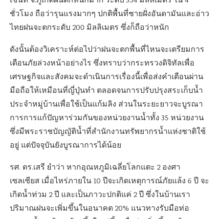
เช่นที่ จ.ภูเก็ตฝนตกหนักมาก ระดับ 354 มิลลิเมตร ใน 4
ชั่วโมง ถือว่ารุนแรงมากๆ ปกติพื้นที่ชายฝั่งอันดามันและอ่าว
ไทยฝนจะตกระดับ 200 มิลลิเมตร ซึ่งก็ถือว่าหนัก
ดังนั้นต้องวิเคราะห์ต่อไปว่าฝนจะตกพื้นที่ไหนจะเตรียมการ
เตือนภัยล่วงหน้าอย่างไร ซึ่งทราบว่ากระทรวงดิจิทัลเพื่อ
เศรษฐกิจและสังคมจะดำเนินการเรื่องนี้เพื่อส่งคำเตือนผ่าน
มือถือให้เหมือนที่ญี่ปุ่นทำ ตลอดจนการปรับปรุงสระเก็บน้ำ
ประจำหมู่บ้านเพื่อใช้เป็นแก้มลิง ส่วนในระยะยาวจะบูรณา
การการแก้ปัญหาร่วมกันของหน่วยงานน้ำทั้ง 35 หน่วยงาน
ซึ่งมีพระราชบัญญัติน้ำที่สำนักงานทรัพยากรน้ำแห่งชาติใช้
อยู่ แต่ปัจจุบันยังบูรณาการได้น้อย
รศ. ดร.เสรี ยำว่า หากอุณหภูมิเฉลี่ยโลกแตะ 2 องศา
เซลเซียส เมื่อไหร่ภายใน 10 ปีจะเกิดเหตุการณ์ภัยแล้ง 6 ปี จะ
เกิดน้ำท่วม 2 ปี และเป็นภาวะปกติแค่ 2 ปี ซึ่งในบ้านเรา
ปริมาณฝนจะเพิ่มขึ้นในอนาคต 20% แนวทางรับมือท่อ