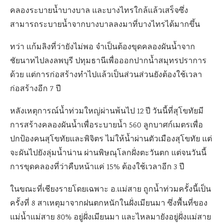
คลองระบายน้ำบางบาล และบางไทรใกล้แล้วเสร็จซึ่ง
สามารถระบายน้ำจากบางบาลลงมาที่บางไทรได้มากขึ้น
ทว่า แก้มลิงที่ว่ายังไม่พอ จำเป็นต้องขุดคลองผันน้ำจาก
ชัยนาทไปลงลพบุรี ปทุมธานีเพื่อออกปากน้ำสมุทรปราการ
ด้วย แต่การก่อสร้างทำไปแล้วเป็นส่วนส่วนยังต้องใช้เวลา
ก่อสร้างอีก 7 ปี
หลังเหตุการณ์น้ำท่วมใหญ่ผ่านพ้นไป 12 ปี วันนี้ที่สุโขทัยมี
การสร้างคลองผันน้ำเพื่อระบายน้ำ 560 ลูกบาศก์เมตรเพื่อ
ปกป้องคนสุโขทัยและพิจิตร ไม่ให้น้ำผ่านตัวเมืองสุโขทัย แต่
จะผันไปยังลุ่มน้ำน่าน ผ่านพิษณุโลกฝั่งตะวันตก แต่จนวันนี้
การขุดคลองที่ว่าคืบหน้าแค่ 15% ต้องใช้เวลาอีก 3 ปี
ในขณะที่เชียงรายโดยเฉพาะ อ.แม่สาย ถูกน้ำท่วมครั้งนี้เป็น
ครั้งที่ 8 สาเหตุมาจากฝนตกหนักในฝั่งเมียนมา ซึ่งพื้นที่ของ
แม่น้ำแม่สาย 80% อยู่ฝั่งเมียนมา และไหลมายังอยู่ฝั่งแม่สาย