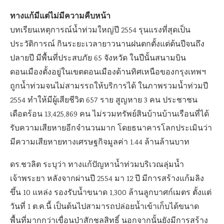
ทางแก้มีแต่ไม่มีความคืบหน้า
บทเรียนเหตุการณ์น้ำท่วมใหญ่ปี 2554 รุนแรงที่สุดเป็น
ประวัติการณ์ กินระยะเวลายาวนานฝนตกตั้งแต่ต้นปีจนถึง
ปลายปี มีพื้นที่ประสบภัย 65 จังหวัด ในปีนั้นสนามบิน
ดอนเมืองตั้งอยู่ในเขตดอนเมืองด้านทิศเหนือของกรุงเทพฯ
ถูกน้ำท่วมจนไม่สามรรถให้บริการได้ ในภาพรวมน้ำท่วมปี
2554 ทำให้มีผู้เสียชีวิต 657 ราย สูญหาย 3 คน ประชาชน
เดือดร้อน 13,425,869 คน ไม่รวมทรัพย์สินบ้านบ้านเรือนที่ได้
รับความเสียหายอีกจำนวนมาก โดยธนาคารโลกประเมินว่า
มีความเสียหายทางเศรษฐกิจมูลค่า 1.44 ล้านล้านบาท
ดร.ชวลิต ระบุว่า ทางแก้ปัญหาน้ำท่วมบริเวณลุ่มน้ำ
เจ้าพระยา หลังจากผ่านปี 2554 มา 12 ปี มีการสร้างแก้มลิง
ขึ้น 10 แหล่ง รองรับน้ำขนาด 1,300 ล้านลูกบาศก์เมตร ตั้งแต่
วันที่ 1 ต.ค.นี้ เป็นต้นไปสามารถปล่อยน้ำเข้าเก็บได้ขนาด
พื้นที่มากกว่าเขื่อนป่าสักชลสิทธิ์ นอกจากนั้นยังมีการสร้าง