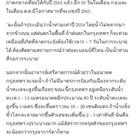
ภาคกลางเทียบได้กับปี 2565 แล้ว อีก 10 วันในเดือน ก.ย.และ
ในเดือน ต.ค.มีโอกาสมากที่จะแซงปี 2565
“ฉะนั้นถ้าประเมินว่าน้ำท่วมเท่าปี 2554 โดยน้ำไม่หลากมา
จากข้างบน แต่ฝนตกในพื้นที่ ถ้าฝนตกในกรุงเทพฯ ก็จะท่วม
เหมือนที่เกิดที่ลาดกระบังต้องใช้เวลา5 – 7 วันในการระบาย
ได้ ต้องติดตามสถานการณ์ว่าฝนจะบอมบ์ที่ไหน เป็นน้ำท่วม
ที่รอการระบาย”
นอกจากนั้นอาจารย์เสรีคาดการณ์ด้วยว่าในอนาคต
กรุงเทพฯ จะจมน้ำ ถ้าไม่มีมาตรการป้องกันเนื่องจากระดับ
น้ำทะเลจะสูงขึ้นเรื่อยๆ ขณะนี้กรุงเทพฯ อยู่เหนือระดับน้ำ
ทะเล 1 – 1.5 เมตรอนาคตอีกประมาณ 80 ปี ระดับน้ำทะเลจะ
สูงขึ้น 1 เมตร ซึ่งจะขึ้นคราวละ 10 – 20 เซนติเมตร ถ้าน้ำแข็ง
ขั้วโลกละลายมากขึ้นตัวเลขจะเพิ่มขึ้น 2 – 3 เท่าทันที นั่นคือ
กรุงเทพฯ เปราะบางมาก แม้อัตราการทรุดตัวของกรุงเทพฯ
จะน้อยกว่ากรุงจาการ์ตาก็ตาม