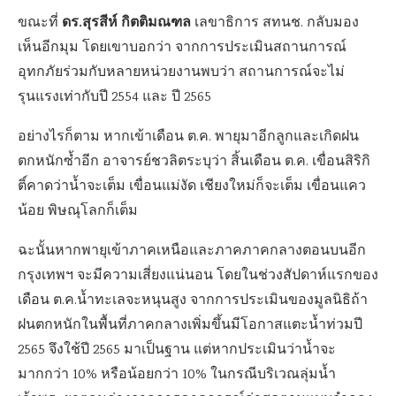
ดร.สุรสีห์ กิตติมณฑล
ขณะที่
เลขาธิการ สทนช. กลับมอง
เห็นอีกมุม โดยเขาบอกว่า จากการประเมินสถานการณ์
อุทกภัยร่วมกับหลายหน่วยงานพบว่า สถานการณ์จะไม่
รุนแรงเท่ากับปี 2554 และ ปี 2565
อย่างไรก็ตาม หากเข้าเดือน ต.ค. พายุมาอีกลูกและเกิดฝน
ตกหนักซ้ำอีก อาจารย์ชวลิตระบุว่า สิ้นเดือน ต.ค. เขื่อนสิริกิ
ติ์คาดว่าน้ำจะเต็ม เขื่อนแม่งัด เชียงใหม่ก็จะเต็ม เขื่อนแคว
น้อย พิษณุโลกก็เต็ม
ฉะนั้นหากพายุเข้าภาคเหนือและภาคภาคกลางตอนบนอีก
กรุงเทพฯ จะมีความเสี่ยงแน่นอน โดยในช่วงสัปดาห์แรกของ
เดือน ต.ค.น้ำทะเลจะหนุนสูง จากการประเมินของมูลนิธิถ้า
ฝนตกหนักในพื้นที่ภาคกลางเพิ่มขึ้นมีโอกาสแตะน้ำท่วมปี
2565 จึงใช้ปี 2565 มาเป็นฐาน แต่หากประเมินว่าน้ำจะ
มากกว่า 10% หรือน้อยกว่า 10% ในกรณีบริเวณลุ่มน้ำ