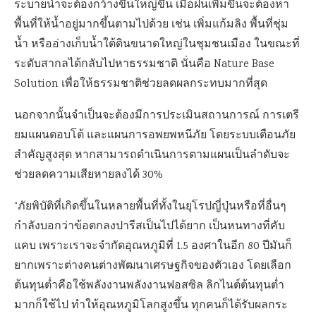
ระบายน้ำจะต้องกว้างขึ้นใหญ่ขึ้น เมื่อฝนเพิ่มขึ้นจะต้องหา
พื้นที่ให้น้ำอยู่มากขึ้นตามไปด้วย เช่น เพิ่มแก้มลิง พื้นที่ชุ่ม
น้ำ หรืออ่างเก็บน้ำใต้ดินขนาดใหญ่ในชุมชนเมือง ในขณะที่
ระดับสากลได้กลับไปหาธรรมชาติ นั่นคือ Nature Base
Solution เพื่อให้ธรรมชาติช่วยลดผลกระทบมากที่สุด
นอกจากนั้นจำเป็นจะต้องมีการประเมินสถานการณ์ การเตรี
ยมแผนตอบโต้ และแผนการอพยพหนีภัย โดยระบบเตือนภัย
สำคัญสูงสุด หากสามารถดำเนินการตามแผนเป็นลำดับจะ
ช่วยลดความเสียหายลงได้ 30%
“ภัยพิบัติที่เกิดขึ้นในหลายพื้นที่ทั้งในยุโรปญี่ปุ่นหรือที่อื่นๆ
กำลังบอกว่าข้อตกลงปารีสเป็นไปได้ยาก เป็นหนทางที่คับ
แคบ เพราะเราจะจำกัดอุณหภูมิที่ 1.5 องศาในอีก 80 ปีมันก็
ยากเพราะต่างคนต่างพัฒนาเศรษฐกิจของตัวเอง โดยเลือก
ต้นทุนต่ำคือใช้พลังงานพลังงานฟอสซิล ลิกไนต์ต้นทุนต่ำ
มากก็ใช้ไป ทำให้อุณหภูมิโลกสูงขึ้น ทุกคนก็ได้รับผลกระ