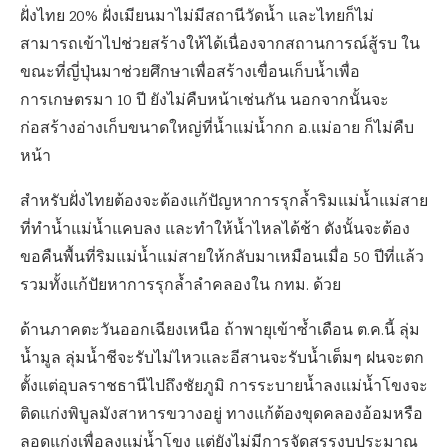
ฝั่งไทย 20% ฝั่งเมียนมาไม่มีสถานีวัดน้ำ และไทยก็ไม่
สามารถเข้าไปช่วยสร้างให้ได้เนื่องจากสถานการณ์สู้รบ ใน
ขณะที่ญี่ปุ่นมาช่วยศึกษาเพื่อสร้างเขื่อนเก็บน้ำเพื่อ
การเกษตรมา 10 ปี ยังไม่คืบหน้าเช่นกัน นอกจากนั้นจะ
ก่อสร้างอ่างเก็บขนาดใหญ่ที่น้ำแม่น้ำกก อ.แม่อาย ก็ไม่คืบ
หน้า
สำหรับฝั่งไทยต้องจะต้องแก้ปัญหาการรุกล้ำริมแม่น้ำแม่สาย
ที่ทำน้ำแม่น้ำแคบลง และทำให้น้ำไหลได้ช้า ดังนั้นจะต้อง
ขอคืนพื้นที่ริมแม่น้ำแม่สายให้กลับมาเหมือนเมื่อ 50 ปีที่แล้ว
รวมทั้งแก้ปัยหาการรุกล้ำลำคลองใน กทม. ด้วย
ด้านภาคตะวันออกเฉียงเหนือ ถ้าพายุเข้าซ้ำเดือน ต.ค.นี้ ลุ่ม
น้ำมูล ลุ่มน้ำชีจะรับไม่ไหวและอีสานจะรับน้ำเต็มๆ ฝนจะตก
ตั้งแต่อุบลราชธานีไปถึงชัยภูมิ การระบายน้ำลงแม่น้ำโขงจะ
ติดแก่งพิบูลมังสาหารขวางอยู่ ทางแก้ต้องขุดคลองอ้อมหรือ
ลอดแก่งเพื่อลงแม่น้ำโขง แต่ยังไม่มีการจัดสรรงบประมาณ