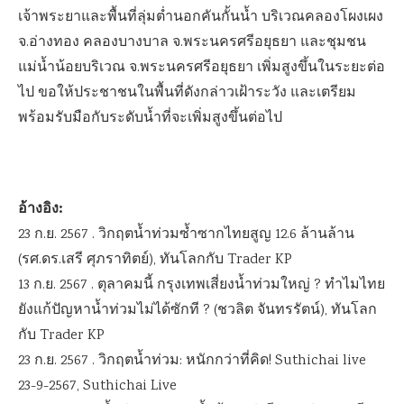
เจ้าพระยาและพื้นที่ลุ่มต่ำนอกคันกั้นน้ำ บริเวณคลองโผงเผง
จ.อ่างทอง คลองบางบาล จ.พระนครศรีอยุธยา และชุมชน
แม่น้ำน้อยบริเวณ จ.พระนครศรีอยุธยา เพิ่มสูงขึ้นในระยะต่อ
ไป ขอให้ประชาชนในพื้นที่ดังกล่าวเฝ้าระวัง และเตรียม
พร้อมรับมือกับระดับน้ำที่จะเพิ่มสูงขึ้นต่อไป
อ้างอิง:
23 ก.ย. 2567 . วิกฤตน้ำท่วมซ้ำซากไทยสูญ 12.6 ล้านล้าน
(รศ.ดร.เสรี ศุภราทิตย์), ทันโลกกับ Trader KP
13 ก.ย. 2567 . ตุลาคมนี้ กรุงเทพเสี่ยงน้ำท่วมใหญ่ ? ทำไมไทย
ยังแก้ปัญหาน้ำท่วมไม่ได้ซักที ? (ชวลิต จันทรรัตน์), ทันโลก
กับ Trader KP
23 ก.ย. 2567 . วิกฤตน้ำท่วม: หนักกว่าที่คิด! Suthichai live
23-9-2567, Suthichai Live