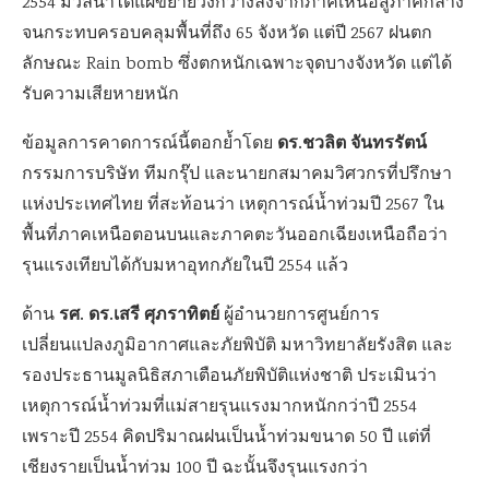
2554 มวลน้ำได้แผ่ขยายวงกว้างลงจากภาคเหนือสู่ภาคกลาง
จนกระทบครอบคลุมพื้นที่ถึง 65 จังหวัด แต่ปี 2567 ฝนตก
ลักษณะ Rain bomb ซึ่งตกหนักเฉพาะจุดบางจังหวัด แต่ได้
รับความเสียหายหนัก
ดร.ชวลิต จันทรรัตน์
ข้อมูลการคาดการณ์นี้ตอกย้ำโดย
กรรมการบริษัท ทีมกรุ๊ป และนายกสมาคมวิศวกรที่ปรึกษา
แห่งประเทศไทย ที่สะท้อนว่า เหตุการณ์น้ำท่วมปี 2567 ใน
พื้นที่ภาคเหนือตอนบนและภาคตะวันออกเฉียงเหนือถือว่า
รุนแรงเทียบได้กับมหาอุทกภัยในปี 2554 แล้ว
รศ. ดร.เสรี ศุภราทิตย์
ด้าน
ผู้อำนวยการศูนย์การ
เปลี่ยนแปลงภูมิอากาศและภัยพิบัติ มหาวิทยาลัยรังสิต และ
รองประธานมูลนิธิสภาเตือนภัยพิบัติแห่งชาติ ประเมินว่า
เหตุการณ์น้ำท่วมที่แม่สายรุนแรงมากหนักกว่าปี 2554
เพราะปี 2554 คิดปริมาณฝนเป็นน้ำท่วมขนาด 50 ปี แต่ที่
เชียงรายเป็นน้ำท่วม 100 ปี ฉะนั้นจึงรุนแรงกว่า