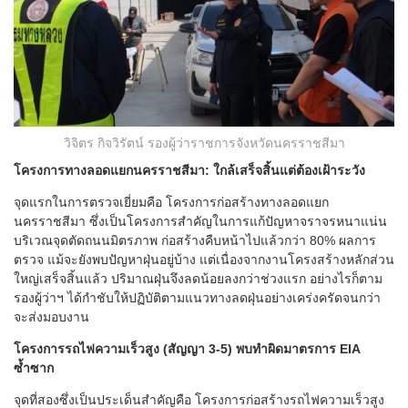
วิจิตร กิจวิรัตน์ รองผู้ว่าราชการจังหวัดนครราชสีมา
โครงการทางลอดแยกนครราชสีมา: ใกล้เสร็จสิ้นแต่ต้องเฝ้าระวัง
จุดแรกในการตรวจเยี่ยมคือ โครงการก่อสร้างทางลอดแยก
นครราชสีมา ซึ่งเป็นโครงการสำคัญในการแก้ปัญหาจราจรหนาแน่น
บริเวณจุดตัดถนนมิตรภาพ ก่อสร้างคืบหน้าไปแล้วกว่า 80% ผลการ
ตรวจ แม้จะยังพบปัญหาฝุ่นอยู่บ้าง แต่เนื่องจากงานโครงสร้างหลักส่วน
ใหญ่เสร็จสิ้นแล้ว ปริมาณฝุ่นจึงลดน้อยลงกว่าช่วงแรก อย่างไรก็ตาม
รองผู้ว่าฯ ได้กำชับให้ปฏิบัติตามแนวทางลดฝุ่นอย่างเคร่งครัดจนกว่า
จะส่งมอบงาน
โครงการรถไฟความเร็วสูง (สัญญา 3-5) พบทำผิดมาตรการ EIA
ซ้ำซาก
จุดที่สองซึ่งเป็นประเด็นสำคัญคือ โครงการก่อสร้างรถไฟความเร็วสูง