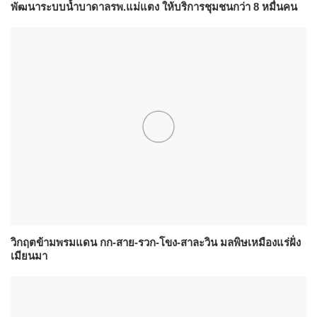
พัฒนาระบบน้ำบาดาลรพ.แม่แตง ให้บริการชุมชนกว่า 8 หมื่นคน
วิกฤตข้ามพรมแดน กก-สาย-รวก-โขง-สาละวิน มลพิษเหมืองแร่ฝั่ง
เมียนมา