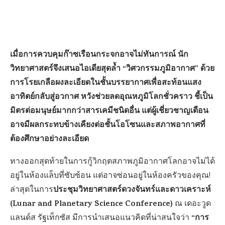
เมื่อการควบคุมก๊าซเรือนกระจกอาจไม่ทันการณ์ นัก
วิทยาศาสตร์จึงเสนอไอเดียสุดล้ำ “วิศวกรรมภูมิอากาศ” ด้วย
การโรยเกลือผงละเอียดในชั้นบรรยากาศเพื่อสะท้อนแสง
อาทิตย์กลับสู่อวกาศ หวังช่วยลดอุณหภูมิโลกชั่วคราว ชี้เป็น
มิตรต่อมนุษย์มากกว่าสารเคมีชนิดอื่น แต่ผู้เชี่ยวชาญเตือน
อาจมีผลกระทบข้างเคียงต่อชั้นโอโซนและสภาพอากาศที่
ต้องศึกษาอย่างละเอียด
ทางออกสุดท้ายในการกู้วิกฤตสภาพภูมิอากาศโลกอาจไม่ได้
อยู่ในห้องแล็บที่ซับซ้อน แต่อาจซ่อนอยู่ในห้องครัวของคุณ!
ประชุมวิทยาศาสตร์ดวงจันทร์และดาวเคราะห์
ล่าสุดในการ
(Lunar and Planetary Science Conference)
ณ เดอะวูด
“การ
แลนด์ส รัฐเท็กซัส มีการนำเสนอแนวคิดที่น่าสนใจว่า