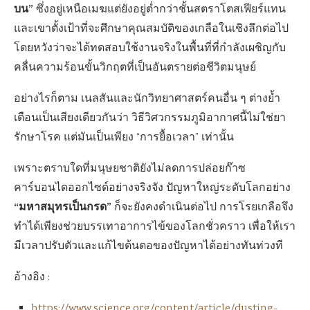
บน”
ซึ่งอยู่เหนือเมฆแต่ยังอยู่ต่ำกว่าชั้นสตราโตสเฟียร์แทน
และเขาตั้งเป้าที่จะศึกษาคุณสมบัติของเกลือในเชิงลึกต่อไป
โดยหวังว่าจะได้ทดสอบใช้งานจริงในพื้นที่ที่กำลังเผชิญกับ
คลื่นความร้อนขั้นวิกฤตที่เป็นอันตรายต่อชีวิตมนุษย์
อย่างไรก็ตาม เนลสันและนักวิทยาศาสตร์คนอื่น ๆ ต่างย้ำ
เตือนเป็นเสียงเดียวกันว่า วิธีวิศวกรรมภูมิอากาศนี้ไม่ใช่ยา
รักษาโรค แต่มันเป็นเพียง “การยื้อเวลา” เท่านั้น
เพราะตราบใดที่มนุษยชาติยังไม่ลดการปล่อยก๊าซ
คาร์บอนไดออกไซด์อย่างจริงจัง ปัญหาใหญ่ระดับโลกอย่าง
“มหาสมุทรเป็นกรด”
ก็จะยังคงดำเนินต่อไป การโรยเกลือจึง
ทำได้เพียงช่วยบรรเทาอาการไข้ของโลกชั่วคราว เพื่อให้เรา
มีเวลาปรับตัวและแก้ไขต้นตอของปัญหาได้อย่างทันท่วงที
อ้างอิง :
https://www.science.org/content/article/dusting-