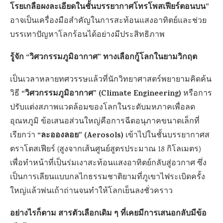
โรยเกลือผงละเอียดในชั้นบรรยากาศโทรโพสเฟียร์ตอนบน”
อาจเป็นเครื่องมือสำคัญในการสะท้อนแสงอาทิตย์และช่วย
บรรเทาปัญหาโลกร้อนได้อย่างมีประสิทธิภาพ
รู้จัก “วิศวกรรมภูมิอากาศ” ทางเลือกกู้โลกในยามวิกฤต
เป็นเวลาหลายทศวรรษแล้วที่นักวิทยาศาสตร์พยายามคิดค้น
“วิศวกรรมภูมิอากาศ” (Climate Engineering)
วิธี
หรือการ
ปรับแต่งสภาพแวดล้อมของโลกในระดับมหภาคเพื่อลด
อุณหภูมิ ข้อเสนอส่วนใหญ่คือการฉีดอนุภาคขนาดเล็กที่
“ละอองลอย” (Aerosols)
เรียกว่า
เข้าไปในชั้นบรรยากาศส
ตราโตสเฟียร์ (สูงจากเส้นศูนย์สูตรประมาณ 18 กิโลเมตร)
เพื่อทำหน้าที่เป็นร่มเงาสะท้อนแสงอาทิตย์กลับสู่อวกาศ ซึ่ง
เป็นการเลียนแบบกลไกธรรมชาติยามที่ภูเขาไฟระเบิดครั้ง
ใหญ่แล้วพ่นเถ้าถ่านจนทำให้โลกเย็นลงชั่วคราว
อย่างไรก็ตาม สารตัวเลือกเดิม ๆ ที่เคยมีการเสนอกลับมีข้อ