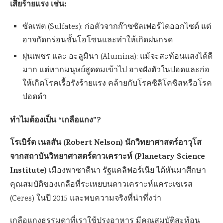
เสียร้ายแรง เช่น:
ซัลเฟต (Sulfates): ก่อตัวจากก๊าซซัลเฟอร์ไดออกไซด์ แต่
อาจกัดกร่อนชั้นโอโซนและทำให้เกิดฝนกรด
ฝุนเพชร และ อะลูมินา (Alumina): แม้จะสะท้อนแสงได้ดี
มาก แต่หากมนุษย์สูดดมเข้าไป อาจฝังตัวในปอดและก่อ
ให้เกิดโรคเรื้อรังร้ายแรง คล้ายกับโรคซิลิโคซิสหรือโรค
ปอดดำ
ทำไมต้องเป็น “เกลือแกง”?
โรเบิร์ต เนลสัน (Robert Nelson) นักวิทยาศาสตร์อาวุโส
จากสถาบันวิทยาศาสตร์ดาวเคราะห์ (Planetary Science
Institute)
เมืองพาซาดีนา รัฐแคลิฟอร์เนีย ได้หันมาศึกษา
คุณสมบัติของเกลือที่ระเหยบนดาวเคราะห์แคระเซเรส
(Ceres) ในปี 2015 และพบความจริงที่น่าทึ่งว่า
เกลือแกงธรรมดาที่เราใช้ปรุงอาหาร มีคุณสมบัติสะท้อน