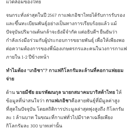
แวดล้อมของไทย
จนกระทั่งล่าสุดในปี 2567 กาแฟเกอิชาไทยได้รับการรับรอง
และขึ้นทะเบียนพันธุ์อย่างเป็นทางการเรียบร้อยแล้ว แม้
ปัจจุบันปริมาณต้นกล้าจะยังมีจำกัด แต่อธิบดีฯ ยืนยันว่า
กำลังเร่งมือร่วมกับผู้ประกอบการขยายพันธุ์ เพื่อให้เพียงพอ
ต่อความต้องการของพี่น้องเกษตรกรและคนในวงการกาแฟ
ภายใน 1-2 ปีข้างหน้า
ทำไมต้อง “เกอิชา”? กาแฟกิโลกรัมละล้านที่คอกาแฟยอม
จ่าย
นายมีชัย อมรพัฒนกุล นายกสมาคมบาริสต้าไทย
ด้าน
ให้
กาแฟเกอิชา
ข้อมูลที่น่าสนใจว่า
คือสายพันธุ์ที่มีมูลค่าสูง
ที่สุดในปัจจุบัน โดยสถิติการประมูลล่าสุดพุ่งสูงถึง กิโลกรัม
ละ 1 ล้านบาท ในขณะที่กาแฟทั่วไปมีราคาเฉลี่ยเพียง
กิโลกรัมละ 300 บาทเท่านั้น