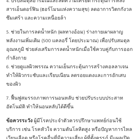
4. ปรับสมดุลอารมณ์และลดความเครียด กระตุ้นการหลั่ง
สารเอ็นดอร์ฟิน (ฮอร์โมนแห่งความสุข) ลดอาการวิตกกังวล
ซึมเศร้า และความเหนื่อยล้า
5. ช่วยในการลดน้ำหนัก (ผลทางอ้อม) ร่างกายเผาผลาญ
พลังงานเพิ่มเติม (500 แคลอรี่ โดยประมาณ) เพื่อปรับสมดุล
อุณหภูมิ ช่วยส่งเสริมการลดน้ำหนักเมื่อใช้ควบคู่กับการออก
กำลังกาย
6. ช่วยดูแลผิวพรรณ ความเย็นกระตุ้นการสร้างคอลลาเจน
ทำให้ผิวกระชับและเรียบเนียน ลดรอยแดงและการอักเสบ
ของผิว
7. ฟื้นฟูสมรรถภาพการนอนหลับ ช่วยปรับระบบประสาท
อัตโนมัติ ทำให้นอนหลับได้ดีขึ้น
ข้อควรระวัง
ผู้มีโรคประจำตัวควรปรึกษาแพทย์ก่อนใช้
บริการ เช่น โรคหัวใจ ความดันโลหิตสูง หรือปัญหาการไหล
เวียนเลือด หรือโรคอื่นที่มีความเสี่ยง ผู้ที่ตั้งครรภ์ มีแผลเปิด