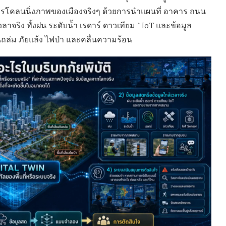
นการโคลนนิ่งภาพของเมืองจริงๆ ด้วยการนำแผนที่ อาคาร ถนน
ลาจริง ทั้งฝน ระดับน้ำ เรดาร์ ดาวเทียม `IoT และข้อมูล
่ม ภัยแล้ง ไฟป่า และคลื่นความร้อน