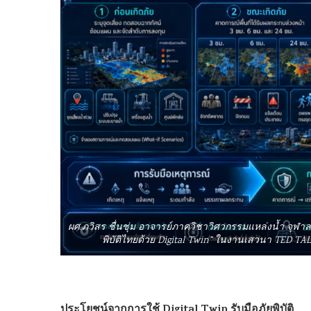
ผศ.ภวิสร ชื่นชุ่ม อาจารย์ภาควิชาวิศวกรรมแหล่งน้ำ จุฬ
พิบัติไทยด้วย Digital Twin” ในงานเสวนา TED TALK
ประโยชน์จากการใช้ Digital Twin รับมือภัยพิบัติ