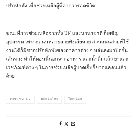
ปรักหักพัง เพื่อช่วยเหลือผู้ที่คาดว่ารอดชีวิต
ขณะที่การช่วยเหลือจากทั้ง UN และนานาชาติ ก็เผชิญ
อุปสรรค เพราะถนนหลายสายพังเสียหาย ส่วนถนนสายที่ใช้
งานได้ก็มีซากปรักหักพังของอาคารต่าง ๆ หล่นลงมาปิดกั้น
เส้นทาง ทำให้ตอนนี้นอกจากอาหาร และน้ำดื่มแล้ว ยาและ
เวชภัณฑ์ต่าง ๆ ในการช่วยเหลือผู้บาดเจ็บก็ขาดแคลนแล้ว
ด้วย
IGREENSTORY
แผ่นดินไหว
โลกเดือด