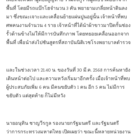
เพื่อที่จะค้นหาผู้ที่ยังสูญหาย รวมถึงกู้ร่างผู้เสียชีวิตออกจาก
พื้นที่ โดยมีรถแบ๊กโฮจำนวน 3 คัน พยายามเกลี่ยหน้าดินลง
มา ซึ่งขณะเจาะและเคลื่อนย้ายแผ่นปูนอยู่นั้น เจ้าหน้าที่พบ
ศพคนงานจำนวน 4 ราย เจ้าหน้าที่ได้นำผ้าขาวมาปิดกั้นช่อง
รั้วด้านข้างไม่ให้มีการบันทึกภาพ โดยทยอยเคลื่อนออกจาก
พื้นที่ เพื่อนำส่งไปชันสูตรที่สถาบันนิติเวชโรงพยาบาลตำรวจ
และในช่วงเวลา 21.40 น. ของวันที่ 30 มี.ค. 2568 การค้นหายัง
เดินหน้าต่อไป และความหวังเริ่มมาอีกครั้ง เมื่อเจ้าหน้าที่พบ
ผู้ประสบภัยเพิ่ม 6 คน มีคนขยับตัว 1 คน อีก 5 คน ไม่มีการ
ขยับตัว แต่สุดท้าย ก็ไม่มีหวัง
นายอนุทิน ชาญวีรกูล รองนายกรัฐมนตรี และรัฐมนตรี
ว่าการกระทรวงมหาดไทย เปิดเผยว่า ขณะนี้หลายหน่วยงาน