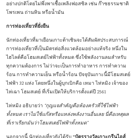
อย่างปกติโดยไม่พึ่งพาเชื้อเพลิงฟอสซิล เช่น ก๊าซธรรมชาติ
โพรเพน ถ่านหิน หรือน้ำมัน
การท่องเที่ยวที่ยั่งยืน
นักท่องเที่ยวที่มาเยือนเกาะต้าเชินจะได้สัมผัสประสบการณ์
การท่องเที่ยวที่เป็นมิตรต่อสิ่งแวดล้อมอย่างแท้จริง หนึ่งใน
ไฮไลต์คือโฮมสเตย์ไฟฟ้าทั้งหมด ซึ่งใช้พลังงานลมสำหรับ
ทุกความต้องการ ไม่ว่าจะเป็นการทำอาหาร การทำความ
ร้อน การทำความเย็น หรือน้ำร้อน ปัจจุบันเกาะนี้มีโฮมสเตย์
ไฟฟ้า 32 แห่ง โดยหนึ่งในผู้บุกเบิกคือ เหมา ไห่หมิง เจ้าของ
ไห่เฉา โฮมสเตย์ ที่เริ่มเปิดให้บริการตั้งแต่ปี 2561
ไห่หมิง อธิบายว่า
“กุญแจสำคัญคือห้องครัวที่ใช้ไฟฟ้า
ทั้งหมด เราไม่ใช้แก๊สหรือแหล่งพลังงานอื่นเลย นี่คือเหตุผล
ที่เราเรียกมันว่าโฮมสเตย์ไฟฟ้าทั้งหมด”
“บัตรรางวัลเกาะกรีนไอส์
นอกจากนี้ นักท่องเที่ยวยังได้รับ