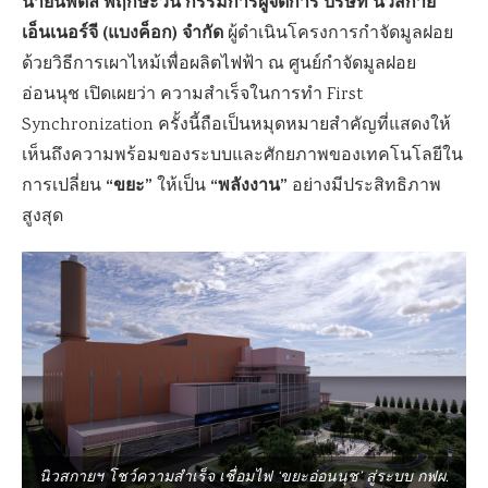
นายนพดล พฤกษะวัน กรรมการผู้จัดการ บริษัท นิวสกาย
เอ็นเนอร์จี (แบงค็อก) จำกัด
ผู้ดำเนินโครงการกำจัดมูลฝอย
ด้วยวิธีการเผาไหม้เพื่อผลิตไฟฟ้า ณ ศูนย์กำจัดมูลฝอย
อ่อนนุช เปิดเผยว่า ความสำเร็จในการทำ First
Synchronization ครั้งนี้ถือเป็นหมุดหมายสำคัญที่แสดงให้
เห็นถึงความพร้อมของระบบและศักยภาพของเทคโนโลยีใน
“ขยะ”
“พลังงาน”
การเปลี่ยน
ให้เป็น
อย่างมีประสิทธิภาพ
สูงสุด
นิวสกายฯ โชว์ความสำเร็จ เชื่อมไฟ ‘ขยะอ่อนนุช’ สู่ระบบ กฟผ.