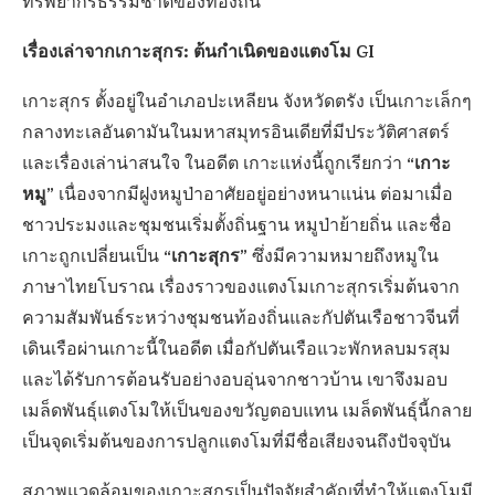
ทรัพยากรธรรมชาติของท้องถิ่น
เรื่องเล่าจากเกาะสุกร: ต้นกำเนิดของแตงโม GI
เกาะสุกร ตั้งอยู่ในอำเภอปะเหลียน จังหวัดตรัง เป็นเกาะเล็กๆ
กลางทะเลอันดามันในมหาสมุทรอินเดียที่มีประวัติศาสตร์
“เกาะ
และเรื่องเล่าน่าสนใจ ในอดีต เกาะแห่งนี้ถูกเรียกว่า
หมู”
เนื่องจากมีฝูงหมูป่าอาศัยอยู่อย่างหนาแน่น ต่อมาเมื่อ
ชาวประมงและชุมชนเริ่มตั้งถิ่นฐาน หมูป่าย้ายถิ่น และชื่อ
“เกาะสุกร”
เกาะถูกเปลี่ยนเป็น
ซึ่งมีความหมายถึงหมูใน
ภาษาไทยโบราณ เรื่องราวของแตงโมเกาะสุกรเริ่มต้นจาก
ความสัมพันธ์ระหว่างชุมชนท้องถิ่นและกัปตันเรือชาวจีนที่
เดินเรือผ่านเกาะนี้ในอดีต เมื่อกัปตันเรือแวะพักหลบมรสุม
และได้รับการต้อนรับอย่างอบอุ่นจากชาวบ้าน เขาจึงมอบ
เมล็ดพันธุ์แตงโมให้เป็นของขวัญตอบแทน เมล็ดพันธุ์นี้กลาย
เป็นจุดเริ่มต้นของการปลูกแตงโมที่มีชื่อเสียงจนถึงปัจจุบัน
สภาพแวดล้อมของเกาะสุกรเป็นปัจจัยสำคัญที่ทำให้แตงโมมี