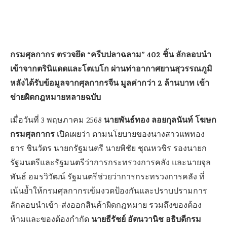
กรมศุลกากร ตรวจยึด “ครีบปลาฉลาม” 402 ชิ้น ลักลอบนำ
เข้าจากตรินิแดดและโตเบโก ผ่านท่าอากาศยานสุวรรณภูมิ
หลังได้รับข้อมูลจากศุลกากรจีน มูลค่ากว่า 2 ล้านบาท เข้า
ข่ายผิดกฎหมายหลายฉบับ
นายพันธ์ทอง ลอยกุลนันท์ โฆษก
เมื่อวันที่ 3 พฤษภาคม 2568
กรมศุลกากร
เปิดเผยว่า ตามนโยบายของนางสาวแพทอง
ธาร ชินวัตร นายกรัฐมนตรี นายพิชัย ชุณหวชิร รองนายก
รัฐมนตรีและรัฐมนตรีว่าการกระทรวงการคลัง และนายจุล
พันธ์ อมรวิวัฒน์ รัฐมนตรีช่วยว่าการกระทรวงการคลัง ที่
เน้นย้ำให้กรมศุลกากรเข้มงวดป้องกันและปราบปรามการ
ลักลอบนำเข้า-ส่งออกสินค้าผิดกฎหมาย รวมถึงของต้อง
นายธีรัชย์ อัตนวานิช อธิบดีกรม
ห้ามและของต้องกำกัด