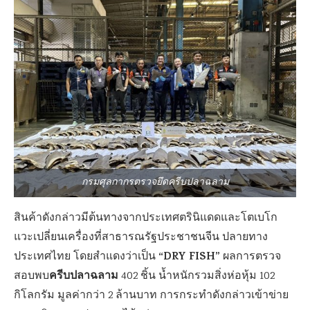
กรมศุลกากรตรวจยึดครีบปลาฉลาม
สินค้าดังกล่าวมีต้นทางจากประเทศตรินิแดดและโตเบโก
แวะเปลี่ยนเครื่องที่สาธารณรัฐประชาชนจีน ปลายทาง
“DRY FISH”
ประเทศไทย โดยสำแดงว่าเป็น
ผลการตรวจ
ครีบปลาฉลาม
สอบพบ
402 ชิ้น น้ำหนักรวมสิ่งห่อหุ้ม 102
กิโลกรัม มูลค่ากว่า 2 ล้านบาท การกระทำดังกล่าวเข้าข่าย