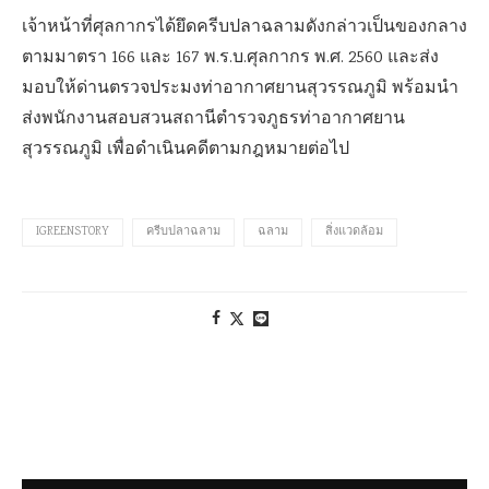
เจ้าหน้าที่ศุลกากรได้ยึดครีบปลาฉลามดังกล่าวเป็นของกลาง
ตามมาตรา 166 และ 167 พ.ร.บ.ศุลกากร พ.ศ. 2560 และส่ง
มอบให้ด่านตรวจประมงท่าอากาศยานสุวรรณภูมิ พร้อมนำ
ส่งพนักงานสอบสวนสถานีตำรวจภูธรท่าอากาศยาน
สุวรรณภูมิ เพื่อดำเนินคดีตามกฎหมายต่อไป
IGREENSTORY
ครีบปลาฉลาม
ฉลาม
สิ่งแวดล้อม