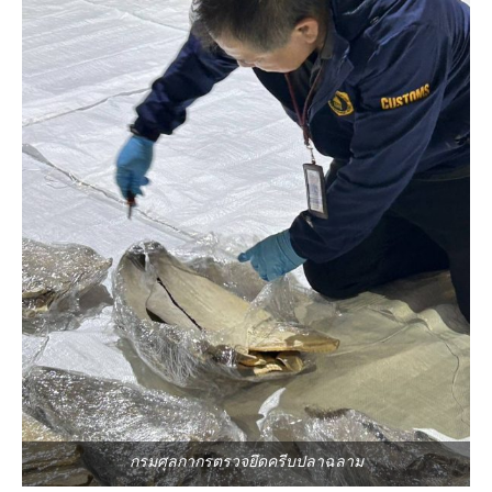
กรมศุลกากรตรวจยึดครีบปลาฉลาม