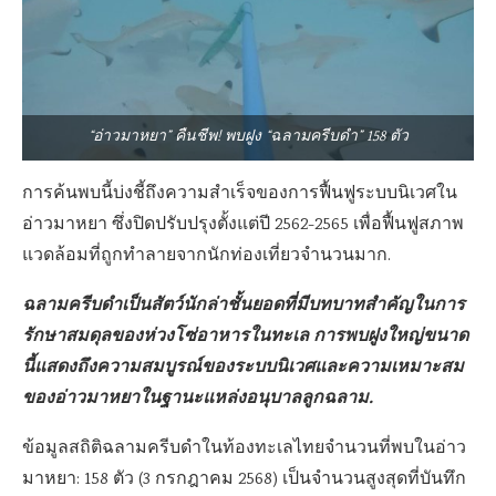
“อ่าวมาหยา” คืนชีพ! พบฝูง “ฉลามครีบดำ” 158 ตัว
การค้นพบนี้บ่งชี้ถึงความสำเร็จของการฟื้นฟูระบบนิเวศใน
อ่าวมาหยา ซึ่งปิดปรับปรุงตั้งแต่ปี 2562-2565 เพื่อฟื้นฟูสภาพ
แวดล้อมที่ถูกทำลายจากนักท่องเที่ยวจำนวนมาก.
ฉลามครีบดำเป็นสัตว์นักล่าชั้นยอดที่มีบทบาทสำคัญในการ
รักษาสมดุลของห่วงโซ่อาหารในทะเล การพบฝูงใหญ่ขนาด
นี้แสดงถึงความสมบูรณ์ของระบบนิเวศและความเหมาะสม
ของอ่าวมาหยาในฐานะแหล่งอนุบาลลูกฉลาม.
ข้อมูลสถิติฉลามครีบดำในท้องทะเลไทยจำนวนที่พบในอ่าว
มาหยา: 158 ตัว (3 กรกฎาคม 2568) เป็นจำนวนสูงสุดที่บันทึก