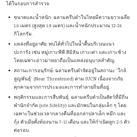
ได้ในรอบการสำรวจ.
ขนาดและน้ำหนัก: ฉลามครีบดำในไทยมีความยาวเฉลี่ย
1.6 เมตร (สูงสุด 1.8 เมตร) และน้ำหนักประมาณ 12-24
กิโลกรัม.
แหล่งที่อยู่อาศัย: พบได้ทั่วไปในน้ำตื้นบริเวณแนว
ปะการัง เช่น หมู่เกาะพีพี สิมิลัน เกาะเต่า และเกาะช้าง
โดยเฉพาะอ่าวมาหยาถือเป็นแหล่งอนุบาลสำคัญ.
สถานะการอนุรักษ์: ฉลามครีบดำจัดอยู่ในสถานะ “ใกล้
สูญพันธุ์” (Near Threatened) ตาม IUCN เนื่องจากภัย
คุกคามจากการประมงและการทำลายถิ่นที่อยู่.
พฤติกรรมและการสืบพันธุ์: ฉลามครีบดำเป็นสัตว์ที่มีถิ่น
พำนักจำกัด (site fidelity) และมักพบในกลุ่มเล็ก ๆ โดย
เฉพาะในช่วงเวลากลางคืนที่ออกล่าปลาเล็ก หมึก และ
กุ้ง ตัวเมียตั้งท้องนาน 7-11 เดือน และให้กำเนิดลูก 2-5 ตัว
ต่อรอบ.