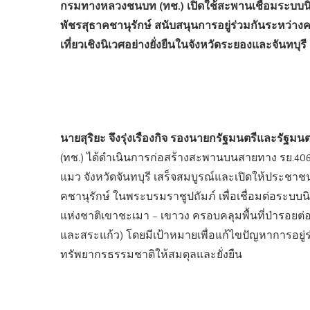
กรมทางหลวงชนบท (ทช.) เปิดใช้สะพานเชื่อมระบบนิ
พัชรสุธาคชานุรักษ์ สนับสนุนการอยู่ร่วมกันระหว่า
เที่ยวเชิงนิเวศอย่างยั่งยืนในจังหวัดระยองและจันทบุรี
นายสุริยะ จึงรุ่งเรืองกิจ รองนายกรัฐมนตรีและรั
(ทช.) ได้ดำเนินการก่อสร้างสะพานบนสายทาง รย.406
แมว จังหวัดจันทบุรี เสร็จสมบูรณ์และเปิดให้ประชา
คชานุรักษ์ ในพระบรมราชูปถัมภ์ เพื่อเชื่อมต่อระบบ
แห่งชาติเขาชะเมา – เขาวง ครอบคลุมพื้นที่ป่ารอยต่อ
และสระแก้ว) โดยมีเป้าหมายเพื่อแก้ไขปัญหาการอยู่ร่
ทรัพยากรธรรมชาติให้สมดุลและยั่งยืน