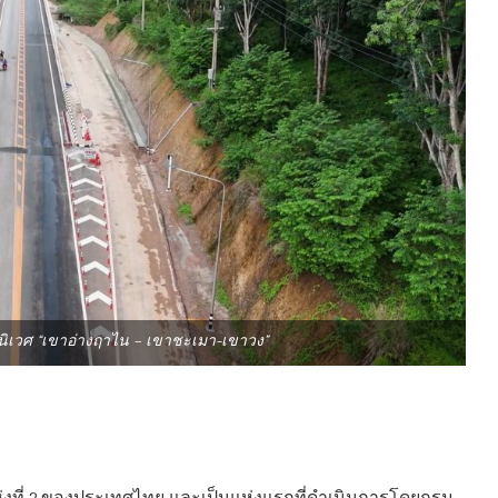
นิเวศ “เขาอ่างฤาไน – เขาชะเมา-เขาวง”