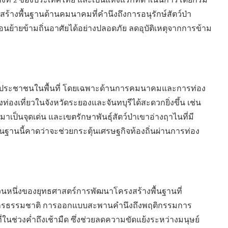
ห่งที่ 2 ของประเทศไทย และเป็นแห่งแรกที่ดำเนินการโดยกรม
งพื้นฐานด้านคมนาคมที่คำนึงถึงการอนุรักษ์สัตว์ป่า
อนย้ายข้ามถิ่นอาศัยได้อย่างปลอดภัย ลดอุบัติเหตุจากการข้าม
องประชาชนในพื้นที่ โดยเฉพาะด้านการคมนาคมและการท่อง
งท่องเที่ยวในจังหวัดระยองและจันทบุรีได้สะดวกยิ่งขึ้น เช่น
เป็นจุดเด่น และเขตรักษาพันธุ์สัตว์ป่าเขาอ่างฤาไนที่มี
นนี้คาดว่าจะช่วยกระตุ้นเศรษฐกิจท้องถิ่นผ่านการท่อง
หนึ่งของยุทธศาสตร์การพัฒนาโครงสร้างพื้นฐานที่
ยากรธรรมชาติ การออกแบบสะพานคำนึงถึงพฤติกรรมการ
ที่ในช่วงค่ำถึงเช้ามืด ซึ่งช่วยลดความขัดแย้งระหว่างมนุษย์