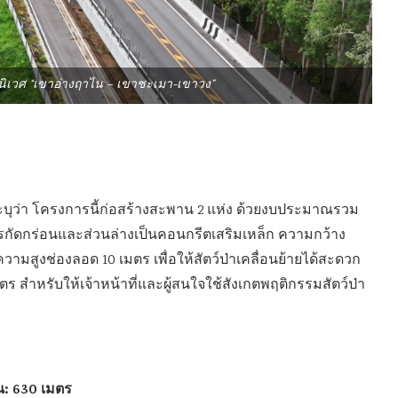
นิเวศ “เขาอ่างฤาไน – เขาชะเมา-เขาวง”
บุว่า โครงการนี้ก่อสร้างสะพาน 2 แห่ง ด้วยงบประมาณรวม
รกัดกร่อนและส่วนล่างเป็นคอนกรีตเสริมเหล็ก ความกว้าง
วามสูงช่องลอด 10 เมตร เพื่อให้สัตว์ป่าเคลื่อนย้ายได้สะดวก
 สำหรับให้เจ้าหน้าที่และผู้สนใจใช้สังเกตพฤติกรรมสัตว์ป่า
น: 630 เมตร