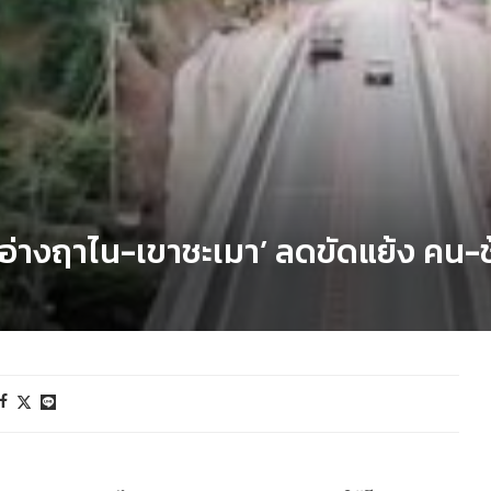
าอ่างฤาไน-เขาชะเมา’ ลดขัดแย้ง คน-ช