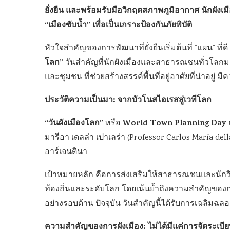
ยั่งยืน และพร้อมรับมือวิกฤตสภาพภูมิอากาศ นักผั
“เมืองซับน้ำ” เพื่อเป็นเกราะป้องกันภัยพิบัติ
หัวใจสำคัญของการพัฒนาที่ยั่งยืนเริ่มต้นที่ “แผน” ที่
โลก”
วันสำคัญที่นักผังเมืองและสาธารณชนทั่วโลกม
และชุมชน ที่ช่วยสร้างสรรค์พื้นที่อยู่อาศัยที่น่าอย
ประวัติความเป็นมา: จากบัวโนสไอเรสสู่เวทีโลก
“วันผังเมืองโลก”
World Town Planning Day
หรือ
ก
มารีอา เดลล่า เปาเลร่า (Professor Carlos María d
อาร์เจนตินา
เป้าหมายหลัก คือการส่งเสริมให้สาธารณชนและนักว
ท้องถิ่นและระดับโลก โดยเน้นย้ำถึงความสำคัญของกา
อย่างรอบด้าน ปัจจุบัน วันสำคัญนี้ได้รับการเฉลิมฉล
ความสำคัญของการผังเมือง: ไม่ได้มีแค่การจัดระเบียบพ