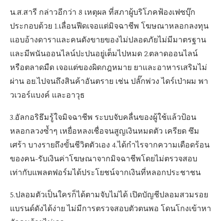
น.ส.สารี กล่าวอีกว่า 8 เหตุผล ที่สภาผู้บริโภคฟ้องเฟซบุ๊ก
ประกอบด้วย 1.เลื่อนฟีดเจอแต่มิจฉาชีพ โฆษณาหลอกลงทุน
แอบอ้างดาราและคนดังขายของไม่ปลอดภัยไม่มีมาตรฐาน
และมีพนันออนไลน์ปะปนอยู่เต็มไปหมด 2.ตลาดออนไลน์
หรือตลาดมืด เจอแต่ของผิดกฎหมาย ยาและอาหารเสริมไม่
ผ่าน อย.ไปจนถึงสินค้าอันตราย เช่น ปลั๊กพ่วง ไดร์เป่าผม พา
วเวอร์แบงค์ และอาวุธ
3.อัลกอริธึมรู้ใจมิจฉาชีพ ระบบจับคลื่นของผู้ใช้แล้วป้อน
หลอกลวงซ้ำๆ เหยื่อหลงเชื่อจนสูญเงินหมดตัว เครียด ซึม
เศร้า บางรายถึงขั้นชีวิตตัวเอง 4.ได้กำไรจากความเดือดร้อน
ของคน-รับเงินค่าโฆษณาจากมิจฉาชีพโดยไม่ตรวจสอบ
เท่ากับแพลตฟอร์มได้ประโยชน์จากเงินที่หลอกประชาชน
5.ปลอมตัวเป็นใครก็ได้ตามจับไม่ได้ เปิดบัญชีปลอมสวมรอย
แบรนด์ดังได้ง่าย ไม่มีการตรวจสอบตัวตนพอ โดนโกงเข้าหา