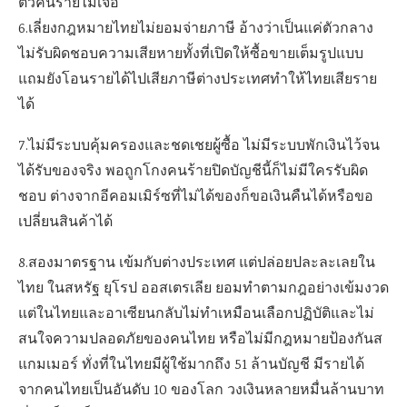
ตัวคนร้ายไม่เจอ
6.เลี่ยงกฎหมายไทยไม่ยอมจ่ายภาษี อ้างว่าเป็นแค่ตัวกลาง
ไม่รับผิดชอบความเสียหายทั้งที่เปิดให้ซื้อขายเต็มรูปแบบ
แถมยังโอนรายได้ไปเสียภาษีต่างประเทศทำให้ไทยเสียราย
ได้
7.ไม่มีระบบคุ้มครองและชดเชยผู้ซื้อ ไม่มีระบบพักเงินไว้จน
ได้รับของจริง พอถูกโกงคนร้ายปิดบัญชีนี้ก็ไม่มีใครรับผิด
ชอบ ต่างจากอีคอมเมิร์ซที่ไม่ได้ของก็ขอเงินคืนได้หรือขอ
เปลี่ยนสินค้าได้
8.สองมาตรฐาน เข้มกับต่างประเทศ แต่ปล่อยปละละเลยใน
ไทย ในสหรัฐ ยุโรป ออสเตรเลีย ยอมทำตามกฎอย่างเข้มงวด
แต่ในไทยและอาเซียนกลับไม่ทำเหมือนเลือกปฏิบัติและไม่
สนใจความปลอดภัยของคนไทย หรือไม่มีกฎหมายป้องกันส
แกมเมอร์ ทั่งที่ในไทยมีผู้ใช้มากถึง 51 ล้านบัญชี มีรายได้
จากคนไทยเป็นอันดับ 10 ของโลก วงเงินหลายหมื่นล้านบาท