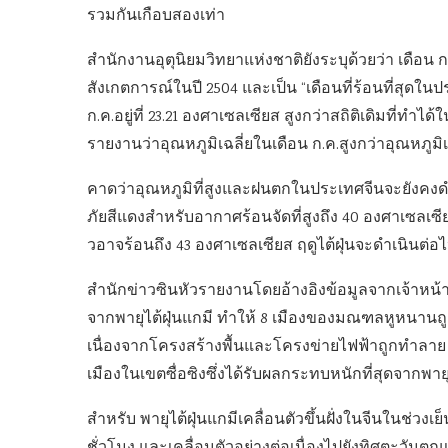
รวมกันเกือบสองเท่า
สำนักงานอุตุนิยมวิทยาแห่งชาติยังระบุด้วยว่า เดือน ก.ค.
สังเกตการณ์ในปี 2504 และเป็น “เดือนที่ร้อนที่สุดใ
ก.ค.อยู่ที่ 23.21 องศาเซลเซียส สูงกว่าสถิติเดิมที่ทำไ
รายงานว่าอุณหภูมิเฉลี่ยในเดือน ก.ค.สูงกว่าอุณหภูมิเ
คาดว่าอุณหภูมิที่สูงและฝนตกในประเทศจีนจะยังคงด
ภัยสีแดงสำหรับอากาศร้อนจัดที่สูงถึง 40 องศาเซลเซียส
วอาจร้อนถึง 43 องศาเซลเซียส ฤดูไต้ฝุ่นจะดำเนินต่อ
สำนักข่าวซินหัวรายงานโดยอ้างอิงข้อมูลจากเจ้าหน้าที
จากพายุไต้ฝุ่นแกมี ทำให้ 8 เมืองของมณฑลหูหนานถูก
เนื่องจากโครงสร้างพื้นและโครงข่ายไฟฟ้าถูกทำลาย 
เมืองในเขตซื่อซิงซึ่งได้รับผลกระทบหนักที่สุดจากพายุไ
สำหรับ พายุไต้ฝุ่นแกมีเคลื่อนตัวขึ้นฝั่งในจีนในช่วงเย