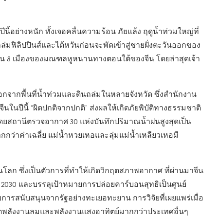
อย่างหนัก ทั้งเจอคลื่นความร้อน ภัยแล้ง ฤดูน้ำท่วมใหญ่ที่
ัดถล่มฟิลิปปินส์และไต้หวันก่อนจะพัดเข้าสู่ชายฝั่งตะวันออกของ
าย ใน 8 เมืองของมณฑลหูหนานทางตอนใต้ของจีน โดยล่าสุดเจ้า
พื้นที่น้ำท่วมและดินถล่มในหลายจังหวัด ซึ่งสำนักงาน
ในปีนี้ “ผิดปกติจากปกติ” ส่งผลให้เกิดภัยพิบัติทางธรรมชาติ
% โดยสถานีตรวจอากาศ 30 แห่งบันทึกปริมาณน้ำฝนสูงสุดเป็น
กว่าค่าเฉลี่ย แม่น้ำหวยเหอและลุ่มแม่น้ำเหลียวเหอมี
โลก ซึ่งเป็นตัวการที่ทำให้เกิดวิกฤตสภาพอากาศ ที่ผ่านมาจีน
ปี 2030 และบรรลุเป้าหมายการปล่อยคาร์บอนสุทธิเป็นศูนย์
บการสนับสนุนจากรัฐอย่างทะเยอทะยาน การวิจัยที่เผยแพร่เมื่อ
ผลิตพลังงานลมและพลังงานแสงอาทิตย์มากกว่าประเทศอื่นๆ