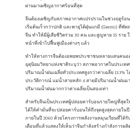
ผ่านมาเผชิญอากาศร้อนที่สุด
จีนต้องเผชิญกับสภาพอากาศแปรปรวนในช่วงฤดูร้อนปีนี้
เริ่มต้นเร็วกว่าปกติ และพายุไต้ฝุ่นแกมี (Gaemi) ที่พ
จีน ทำให้มีผู้เสียชีวิตร่วม 30 คน และสูญหาย 35 ร
หน้าที่เข้าไปฟื้นฟูเมืองต่างๆ แล้ว
ทำให้ทางการจีนต้องอพยพประชาชนหลายแสนคนออกจาก
อุตุนิยมวิทยาแห่งชาติระบุว่า สภาพอากาศในประเทศจีน
ปริมาณน้ำฝนเฉลี่ยทั่วประเทศสูงกว่าค่าเฉลี่ย 13.3
ประวัติการณ์ แม่น้ำสายหลัก 4 สายมีปริมาณน้ำฝนมาก
ปริมาณน้ำฝนมากกว่าค่าเฉลี่ยเป็นสองเท่า
สำหรับจีนเป็นประเทศผู้ปล่อยคาร์บอนรายใหญ่ที่สุดใน
ได้ให้คำมั่นที่จะปล่อยคาร์บอนให้ถึงจุดสูงสุดภายใน
ภายในปี 2060 ด้วยโครงการพลังงานหมุนเวียนที่ได้รั
เดือนที่แล้วแสดงให้เห็นว่าจีนกำลังสร้างกำลังการ