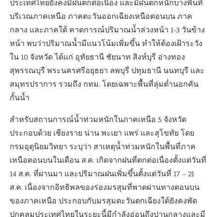
ประเทศไทยยังคงมีฝนตกต่อเนื่อง และมีฝนตกหนักบางพื้นที่
บริเวณภาคเหนือ ภาคตะวันออกเฉียงเหนือตอนบน ภาค
กลาง และภาคใต้ คาดการณ์ปริมาณน้ำล่วงหน้า 1-3 วันข้าง
หน้า พบว่าปริมาณน้ำมีแนวโน้มเพิ่มขึ้น ทำให้ต้องเฝ้าระวัง
ใน 10 จังหวัด ได้แก่ อุทัยธานี ชัยนาท สิงห์บุรี อ่างทอง
สุพรรณบุรี พระนครศรีอยุธยา ลพบุรี ปทุมธานี นนทบุรี และ
สมุทรปราการ รวมถึง กทม. โดยเฉพาะพื้นที่ลุ่มต่ำนอกคัน
กั้นน้ำ
สำหรับสถานการณ์น้ำท่วมหนักในภาคเหนือ 5 จังหวัด
ประกอบด้วย เชียงราย น่าน พะเยา แพร่ และสุโขทัย โดย
กรมอุตุนิยมวิทยา ระบุว่า สาเหตุน้ำท่วมหนักในพื้นที่ภาค
เหนือตอนบนในเดือน ส.ค. เกิดจากฝนที่ตกต่อเนื่องตั้งแต่วันที่
14 ส.ค. ที่ผ่านมา และปริมาณฝนเพิ่มขึ้นตั้งแต่วันที่ 17 – 21
ส.ค. เนื่องจากอิทธิพลของร่องมรสุมที่พาดผ่านทางตอนบน
ของภาคเหนือ ประกอบกับมรสุมตะวันตกเฉียงใต้ยังคงพัด
ปกคลุมประเทศไทยในระยะนี้มีกำลังอ่อนถึงปานกลางและมี