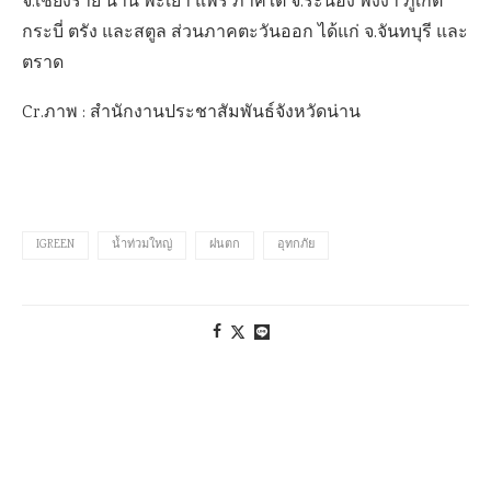
จ.เชียงราย น่าน พะเยา แพร่ ภาคใต้ จ.ระนอง พังงา ภูเก็ต
กระบี่ ตรัง และสตูล ส่วนภาคตะวันออก ได้แก่ จ.จันทบุรี และ
ตราด
Cr.ภาพ : สำนักงานประชาสัมพันธ์จังหวัดน่าน
IGREEN
น้ำท่วมใหญ่
ฝนตก
อุทกภัย