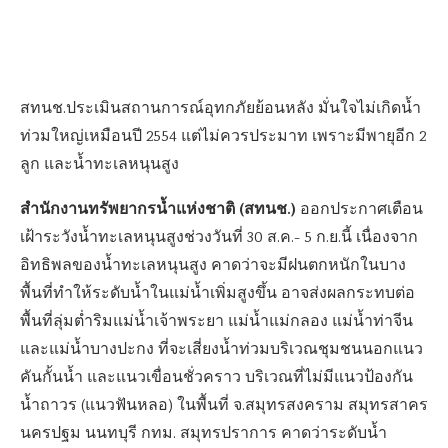
สทนช.ประเมินสถานการณ์อุทกภัยย้อนหลัง มั่นใจไม่เกิดน้ำ
ท่วมใหญ่เหมือนปี 2554 แต่ไม่ควรประมาท เพราะมีพายุอีก 2
ลูก และน้ำทะเลหนุนสูง
สำนักงานทรัพยากรน้ำแห่งชาติ (สทนช.)
ออกประกาศเตือน
เฝ้าระวังน้ำทะเลหนุนสูงช่วงวันที่ 30 ส.ค.- 5 ก.ย.นี้ เนื่องจาก
อิทธิพลของน้ำทะเลหนุนสูง คาดว่าจะมีฝนตกหนักในบาง
พื้นที่ทำให้ระดับน้ำในแม่น้ำเพิ่มสูงขึ้น อาจส่งผลกระทบต่อ
พื้นที่ลุ่มต่ำริมแม่น้ำเจ้าพระยา แม่น้ำแม่กลอง แม่น้ำท่าจีน
และแม่น้ำบางปะกง ที่จะเสี่ยงน้ำท่วมบริเวณชุมชนนอกแนว
คันกั้นน้ำ และแนวเขื่อนชั่วคราว บริเวณที่ไม่มีแนวป้องกัน
น้ำถาวร (แนวฟันหลอ) ในพื้นที่ จ.สมุทรสงคราม สมุทรสาคร
นครปฐม นนทบุรี กทม. สมุทรปราการ คาดว่าระดับน้ำ