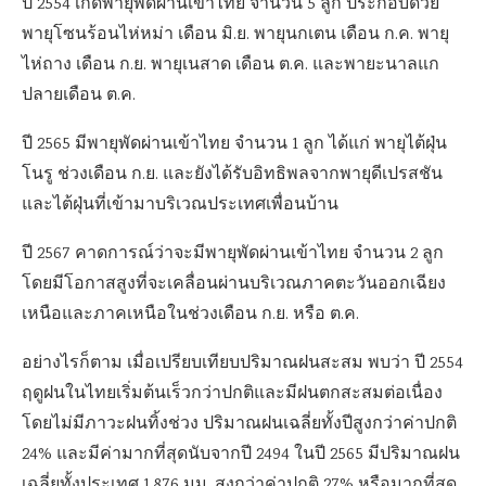
ปี 2554 เกิดพายุพัดผ่านเข้าไทย จำนวน 5 ลูก ประกอบด้วย
พายุโซนร้อนไห่หม่า เดือน มิ.ย. พายุนกเตน เดือน ก.ค. พายุ
ไห่ถาง เดือน ก.ย. พายุเนสาด เดือน ต.ค. และพายะนาลแก
ปลายเดือน ต.ค.
ปี 2565 มีพายุพัดผ่านเข้าไทย จำนวน 1 ลูก ได้แก่ พายุไต้ฝุ่น
โนรู ช่วงเดือน ก.ย. และยังได้รับอิทธิพลจากพายุดีเปรสชัน
และไต้ฝุ่นที่เข้ามาบริเวณประเทศเพื่อนบ้าน
ปี 2567 คาดการณ์ว่าจะมีพายุพัดผ่านเข้าไทย จำนวน 2 ลูก
โดยมีโอกาสสูงที่จะเคลื่อนผ่านบริเวณภาคตะวันออกเฉียง
เหนือและภาคเหนือในช่วงเดือน ก.ย. หรือ ต.ค.
อย่างไรก็ตาม เมื่อเปรียบเทียบปริมาณฝนสะสม พบว่า ปี 2554
ฤดูฝนในไทยเริ่มต้นเร็วกว่าปกติและมีฝนตกสะสมต่อเนื่อง
โดยไม่มีภาวะฝนทิ้งช่วง ปริมาณฝนเฉลี่ยทั้งปีสูงกว่าค่าปกติ
24% และมีค่ามากที่สุดนับจากปี 2494 ในปี 2565 มีปริมาณฝน
เฉลี่ยทั้งประเทศ 1,876 มม. สูงกว่าค่าปกติ 27% หรือมากที่สุด