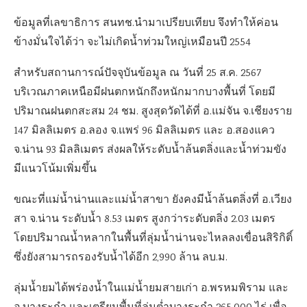
ข้อมูลที่เลขาธิการ สนทช.นำมาเปรียบเทียบ จึงทำให้ค่อน
ข้างมั่นใจได้ว่า จะไม่เกิดน้ำท่วมใหญ่เหมือนปี 2554
สำหรับสถานการณ์ปัจจุบันข้อมูล ณ วันที่ 25 ส.ค. 2567
บริเวณภาคเหนือมีฝนตกหนักถึงหนักมากบางพื้นที่ โดยมี
ปริมาณฝนตกสะสม 24 ชม. สูงสุดวัดได้ที่ อ.แม่จัน จ.เชียงราย
147 มิลลิเมตร อ.ลอง จ.แพร่ 96 มิลลิเมตร และ อ.สองแคว
จ.น่าน 93 มิลลิเมตร ส่งผลให้ระดับน้ำล้นตลิ่งและน้ำท่วมขัง
มีแนวโน้มเพิ่มขึ้น
ขณะที่แม่น้ำน่านและแม่น้ำสาขา ยังคงมีน้ำล้นตลิ่งที่ อ.เวียง
สา จ.น่าน ระดับน้ำ 8.53 เมตร สูงกว่าระดับตลิ่ง 2.03 เมตร
โดยปริมาณน้ำหลากในพื้นที่ลุ่มน้ำน่านจะไหลลงเขื่อนสิริกิติ์
ซึ่งยังสามารถรองรับน้ำได้อีก 2,990 ล้าน ลบ.ม.
ลุ่มน้ำยมได้พร่องน้ำในแม่น้ำยมสายเก่า อ.พรหมพิราม และ