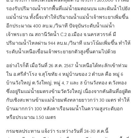
อ.บางระกำ และเตรียมพื้นที่ลุ่มต่ำบางระกำ 265,000 ไร่ เพื่อ
รองรับปริมาณน้ำจากพื้นที่แม่น้ำยมตอนบน และผันน้ำไปยัง
แม่น้ำน่าน ทั้งนี้จะทำให้ปริมาณน้ำแม่น้ำเจ้าพระยาเพิ่มขึ้น
อีกประมาณ 400 ลบ.ม./วินาที ปัจจุบันระดับน้ำแม่น้ำ
เจ้าพระยา ณ สถานีวัดน้ำ C.2 อ.เมือง จ.นครสวรรค์ มี
ปริมาณน้ำไหลผ่าน 944 ลบ.ม./วินาที แนวโน้มเพิ่มขึ้น ทำให้
ระดับน้ำเหนือเขื่อนเจ้าพระยายกตัวสูงขึ้นตามไปด้วย
อย่างไรก็ดี เมื่อวันที่ 26 ส.ค. 2567 น้ำเหนือได้ทะลักเข้าท่วม
ใน อ.ศรีสำโรง จ.สุโขทัย 4 หมู่บ้านของ 2 ตำบล คือ หมู่ 6
บ้านวังใหญ่ ต.วังใหญ่, หมู่ 4, 7 และ 8 บ้านวังทอง ต.วังทอง
ซึ่งอยู่ริมแม่น้ำยมตรงข้ามวัดวังใหญ่ เนื่องจากคันดินที่อยู่ติด
กับเชิงสะพานข้ามแม่น้ำยมพังทลายยาวกว่า 30 เมตร ทำให้
บ้านมากกว่า 100 หลังคาเรือนจมน้ำในความสูงระดับอก
หรือประมาณ 1.50 เมตร
กรมชลประทาน แจ้งว่า ระหว่างวันที่ 24-30 ส.ค.นี้