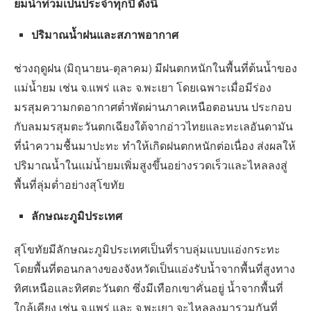
ยมน้ำท่วมเป็นประจำทุกปี ดังนี้
ปริมาณน้ำฝนและสภาพอากาศ
ช่วงฤดูฝน (มิถุนายน-ตุลาคม) มีฝนตกหนักในพื้นที่ต้นน้ำของ
แม่น้ำยม เช่น จ.แพร่ และ จ.พะเยา โดยเฉพาะเมื่อมีร่อง
มรสุมความกดอากาศต่ำพัดผ่านภาคเหนือตอนบน ประกอบ
กับลมมรสุมตะวันตกเฉียงใต้จากอ่าวไทยและทะเลอันดามัน
ที่นำความชื้นมาปะทะ ทำให้เกิดฝนตกหนักต่อเนื่อง ส่งผลให้
ปริมาณน้ำในแม่น้ำยมเพิ่มสูงขึ้นอย่างรวดเร็วและไหลลงสู่
พื้นที่ลุ่มต่ำอย่างสุโขทัย
ลักษณะภูมิประเทศ
สุโขทัยมีลักษณะภูมิประเทศเป็นที่ราบลุ่มแบบแอ่งกระทะ
โดยพื้นที่ตอนกลางของจังหวัดเป็นแอ่งรับน้ำจากพื้นที่สูงทาง
ทิศเหนือและทิศตะวันตก ซึ่งมีเทือกเขาคั่นอยู่ น้ำจากพื้นที่
ใกล้เคียง เช่น จ.แพร่ และ จ.พะเยา จะไหลลงมารวมกันที่