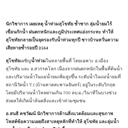
นักวิชาการ เผยเหตุ น้ำท่วมสุโขทัย ซ้ำซาก ลุ่มน้ำยมไร้
เขื่อนกักน้ำ ฝนตกหนักและภูมิประเทศแอ่งกระทะ ทำให้
สุโขทัยกลายเป็นจุดรองรับน้ำท่วมทุกปี ชาวบ้านหวั่นความ
เสียหายซ้ำรอยปี 2564
สุโขทัย
น้ำท่วม
เผชิญ
ในหลายพื้นที่ โดยเฉพาะ อ.เมือง
สุโขทัย และ อ.สวรรคโลก เนื่องจากฝนตกหนักในพื้นที่ต้นน้ำ
และปริมาณน้ำในแม่น้ำยมเพิ่มสูงขึ้น ระดับน้ำในแม่น้ำยมที่
สถานีวัดน้ำ Y.1 (บ้านหาดสะพานจันทร์) อยู่ในระดับวิกฤต
โดยมีปริมาณน้ำไหลผ่านเกิน 700 ลบ.ม./วินาทีในบางช่วง
ส่งผลให้เกิดน้ำล้นตลิ่งและเข้าท่วมชุมชน
อ.สนธิ คชวัฒน์ นักวิชาการด้านสิ่งแวดล้อมและสุขภาพ
โพสต์ข้อความเผยถึงสาเหตุหลักที่ทำให้ สุโขทัย และลุ่มน้ำ