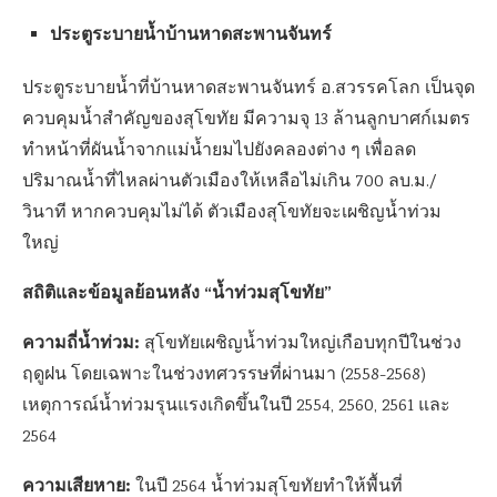
ประตูระบายน้ำบ้านหาดสะพานจันทร์
ประตูระบายน้ำที่บ้านหาดสะพานจันทร์ อ.สวรรคโลก เป็นจุด
ควบคุมน้ำสำคัญของสุโขทัย มีความจุ 13 ล้านลูกบาศก์เมตร
ทำหน้าที่ผันน้ำจากแม่น้ำยมไปยังคลองต่าง ๆ เพื่อลด
ปริมาณน้ำที่ไหลผ่านตัวเมืองให้เหลือไม่เกิน 700 ลบ.ม./
วินาที หากควบคุมไม่ได้ ตัวเมืองสุโขทัยจะเผชิญน้ำท่วม
ใหญ่
สถิติและข้อมูลย้อนหลัง “น้ำท่วมสุโขทัย”
ความถี่น้ำท่วม:
สุโขทัยเผชิญน้ำท่วมใหญ่เกือบทุกปีในช่วง
ฤดูฝน โดยเฉพาะในช่วงทศวรรษที่ผ่านมา (2558-2568)
เหตุการณ์น้ำท่วมรุนแรงเกิดขึ้นในปี 2554, 2560, 2561 และ
2564
ความเสียหาย:
ในปี 2564 น้ำท่วมสุโขทัยทำให้พื้นที่