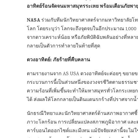
อาทิตย์ร้อนจัดจนมหาสมุทรระเหย พร้อมเตือนภัยพายุส
NASA
ร่วมกับทีมนักวิทยาศาสตร์จากมหาวิทยาลัยโทโ
โลก โดยระบุว่า โลกจะถึงจุดจบในอีกประมาณ 1,000 ล้
จากดาวเคราะห์น้อย หรือภัยพิบัติฉับพลันอย่างที่หล
กลายเป็นตัวการทำลายในท้ายที่สุด
ดวงอาทิตย์: ภัยร้ายที่คืบคลาน
ตามรายงานจาก AS USA ดวงอาทิตย์จะค่อยๆ ขยายขนา
กระบวนการนี้เป็นส่วนหนึ่งของวงจรชีวิตตามธรรมชาติ
ความร้อนที่เพิ่มขึ้นจะทำให้มหาสมุทรทั่วโลกระเหยกลา
ได้ ส่งผลให้โลกกลายเป็นดินแดนรกร้างที่ปราศจากน้ำแ
นักธรณีวิทยาและนักวิทยาศาสตร์ด้านสภาพอากาศชี้ว่
ภาวะโลกร้อน การเปลี่ยนแปลงสภาพภูมิอากาศ และผลก
คาร์บอนไดออกไซด์และมีเทน แม้ปัจจัยเหล่านี้จะไม่ใช่