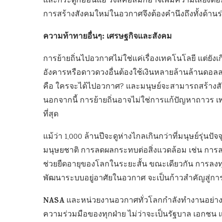
และกระดูกอ่อนแอ รังสีคอสมิกอาจเพิ่มความเสี่ยงต่อม
การสร้างสังคมใหม่ในอวกาศจึงต้องคำนึงถึงทั้งด้าน
ความท้าทายอื่นๆ: เศรษฐกิจและสังคม
การย้ายถิ่นไปอวกาศไม่ใช่แค่เรื่องเทคโนโลยี แต่ยั
อังคารหรือดาวดวงอื่นต้องใช้เงินหลายล้านล้านดอล
คือ ใครจะได้ไปอวกาศ? และมนุษย์จะสามารถสร้างสังคม
นอกจากนี้ การย้ายถิ่นอาจไม่ใช่การแก้ปัญหาถาวร เ
ที่สุด
แม้ว่า 1,000 ล้านปีจะดูห่างไกลเกินกว่าที่มนุษย์รุ่
มนุษยชาติ การลดผลกระทบต่อสิ่งแวดล้อม เช่น การ
ช่วยยืดอายุของโลกในระยะสั้น ขณะเดียวกัน การล
พัฒนาระบบอยู่อาศัยในอวกาศ จะเป็นก้าวสำคัญสู่ก
NASA
และหน่วยงานอวกาศทั่วโลกกำลังทำงานอย่างหนั
ความร่วมมือของทุกฝ่าย ไม่ว่าจะเป็นรัฐบาล เอกชน 