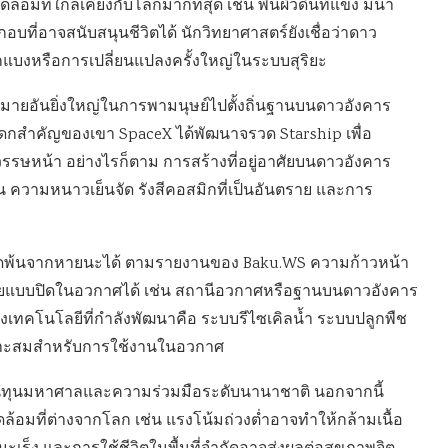
ที่ใกล้เคียงกับโลกมากที่สุด เช่น พื้นผิวดินที่แข็ง มีน้ำ
อบที่อาจสนับสนุนชีวิตได้ นักวิทยาศาสตร์ยังเชื่อว่าดาว
ิ๊กแบงหรือการเปลี่ยนแปลงครั้งใหญ่ในระบบสุริยะ
าหมายอันยิ่งใหญ่ในการพามนุษย์ไปตั้งถิ่นฐานบนดาวอังคาร
กสำคัญของเขา SpaceX ได้พัฒนาจรวด Starship เพื่อ
รษหน้า อย่างไรก็ตาม การสร้างที่อยู่อาศัยบนดาวอังคาร
ความหนาวเย็นจัด รังสีคอสมิกที่เป็นอันตราย และการ
รอดพ้นจากหายนะได้ ตามรายงานของ Baku.WS ความก้าวหน้า
ศัยแบบปิดในอวกาศได้ เช่น สถานีอวกาศหรือฐานบนดาวอังคาร
างเทคโนโลยีที่กำลังพัฒนาคือ ระบบรีไซเคิลน้ำ ระบบปลูกพืช
หมาะสมสำหรับการใช้งานในอวกาศ
งินทุนมหาศาลและความร่วมมือระดับนานาชาติ นอกจากนี้
้อมที่ต่างจากโลก เช่น แรงโน้มถ่วงต่ำอาจทำให้กล้ามเนื้อ