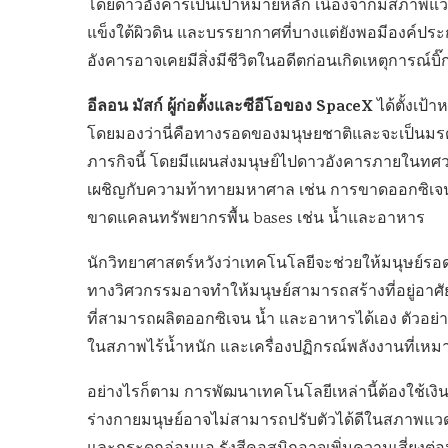
โดยดาวอังคารเป็นเป้าหมายหลัก เนื่องจากมีสภาพแวดล้อม
แข็งใต้ผิวดิน และบรรยากาศที่บางแต่ยังพอมีองค์ประก
อังคารอาจเคยมีสิ่งมีชีวิตในอดีตก่อนเกิดเหตุการณ์บ
อีลอน มัสก์ ผู้ก่อตั้งและซีอีโอของ SpaceX
ได้ตั้งเป้
โดยมองว่านี่คือทางรอดของมนุษยชาติและจะเป็นมรด
ภารกิจนี้ โดยมีแผนส่งมนุษย์ไปดาวอังคารภายในทศวร
เผชิญกับความท้าทายมหาศาล เช่น การขาดออกซิเจน 
ขาดแคลนทรัพยากรพื้น bases เช่น น้ำและอาหาร
นักวิทยาศาสตร์หวังว่าเทคโนโลยีจะช่วยให้มนุษย์
ทางวิศวกรรมอาจทำให้มนุษย์สามารถสร้างที่อยู่อา
ที่สามารถผลิตออกซิเจน น้ำ และอาหารได้เอง ตัวอย่
ในสภาพไร้น้ำหนัก และเครื่องปฏิกรณ์พลังงานที่เ
อย่างไรก็ตาม การพัฒนาเทคโนโลยีเหล่านี้ต้องใช้เ
ร่างกายมนุษย์อาจไม่สามารถปรับตัวได้ดีในสภาพแวดล