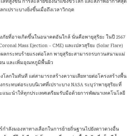
เลที่สูงขึ้น การละลายของน้ำแข็งขั้วโลก และสภาพอากาศสุด
กเปราะบางยิ่งขึ้นเมื่อถึงเวลาวิกฤต
ึงภัยที่อาจเกิดขึ้นในอนาคตอันใกล้ นั่นคือพายุสุริยะ ในปี 2567
nal Mass Ejection – CME) และเปลวสุริยะ (Solar Flare)
จส่งผลกระทบร้ายแรงต่อโลก พายุสุริยะสามารถรบกวนสนามแม่
 และเพิ่มอุณหภูมิพื้นผิว
างโลกในทันที แต่สามารถสร้างความเสียหายต่อโครงสร้างพื้น
กระทบต่อระบบนิเวศที่เปราะบาง NASA ระบุว่าพายุสุริยะที่
ละแนะนำให้ทุกประเทศเตรียมรับมือด้วยการพัฒนาเทคโนโลยี
าสตร์กำลังมองหาทางเลือกในการย้ายถิ่นฐานไปยังดาวดวงอื่น