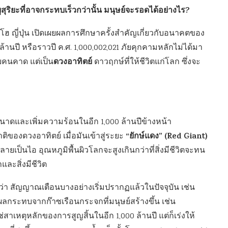
ุริยะที่อาจกระทบเร็วกว่านั้น มนุษย์จะรอดได้อย่างไร?
ฮ ญี่ปุ่น เปิดเผยผลการศึกษาครั้งสำคัญเกี่ยวกับอนาคตของ
านปี หรือราวปี ค.ศ. 1,000,002,021 ภัยคุกคามหลักไม่ได้มา
ดวงอาทิตย์
ายคนคาด แต่เป็น
ดาวฤกษ์ที่ให้ชีวิตแก่โลก ซึ่งจะ
ดและเพิ่มความร้อนในอีก 1,000 ล้านปีข้างหน้า
“ยักษ์แดง” (Red Giant)
ของดวงอาทิตย์ เมื่อมันเข้าสู่ระยะ
ยเป็นไอ อุณหภูมิพื้นผิวโลกจะสูงเกินกว่าที่สิ่งมีชีวิตจะทน
ละสิ่งมีชีวิต
า สัญญาณเตือนบางอย่างเริ่มปรากฏแล้วในปัจจุบัน เช่น
ระทบจากก๊าซเรือนกระจกที่มนุษย์สร้างขึ้น เช่น
สาเหตุหลักของการสูญสิ้นในอีก 1,000 ล้านปี แต่ก็เร่งให้