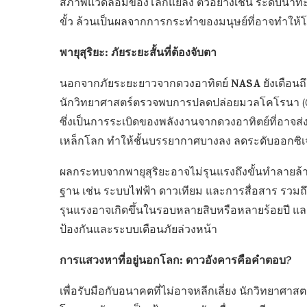
สภาพแวดล้อมของโลกแย่ลง ตัวอย่างเช่น ระดับน้ำทะ
ขั้ว ล้วนเป็นผลจากการกระทำของมนุษย์ที่อาจทำให้โล
พายุสุริยะ: ภัยระยะสั้นที่ต้องจับตา
NASA
นอกจากภัยระยะยาวจากดวงอาทิตย์
ยังเตือนถ
นักวิทยาศาสตร์ตรวจพบการปลดปล่อยมวลโคโรนา (Coro
ซึ่งเป็นการระเบิดของพลังงานจากดวงอาทิตย์ที่อา
เหล็กโลก ทำให้ชั้นบรรยากาศบางลง ลดระดับออกซิเจน
ผลกระทบจากพายุสุริยะอาจไม่รุนแรงถึงขั้นทำลายล้
ฐาน เช่น ระบบไฟฟ้า ดาวเทียม และการสื่อสาร รวมถึง
รุนแรงอาจเกิดขึ้นในรอบหลายสิบหรือหลายร้อยปี แ
ป้องกันและระบบเตือนภัยล่วงหน้า
การแสวงหาที่อยู่นอกโลก: ดาวอังคารคือคำตอบ?
เพื่อรับมือกับอนาคตที่ไม่อาจหลีกเลี่ยง นักวิทยาศ