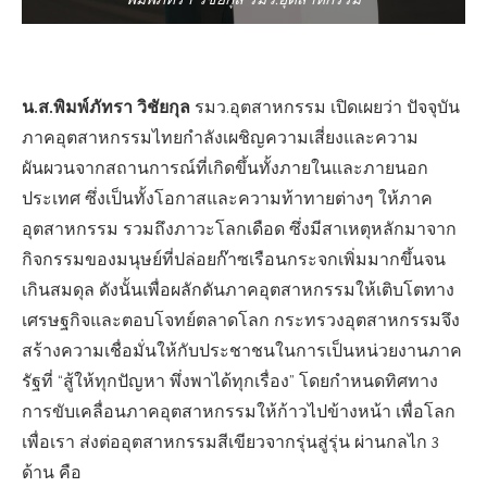
พิมพ์ภัทรา วิชัยกุล รมว.อุตสาหกรรม
น.ส.พิมพ์ภัทรา วิชัยกุล
รมว.อุตสาหกรรม เปิดเผยว่า ปัจจุบัน
ภาคอุตสาหกรรมไทยกำลังเผชิญความเสี่ยงและความ
ผันผวนจากสถานการณ์ที่เกิดขึ้นทั้งภายในและภายนอก
ประเทศ ซึ่งเป็นทั้งโอกาสและความท้าทายต่างๆ ให้ภาค
อุตสาหกรรม รวมถึงภาวะโลกเดือด ซึ่งมีสาเหตุหลักมาจาก
กิจกรรมของมนุษย์ที่ปล่อยก๊าซเรือนกระจกเพิ่มมากขึ้นจน
เกินสมดุล ดังนั้นเพื่อผลักดันภาคอุตสาหกรรมให้เติบโตทาง
เศรษฐกิจและตอบโจทย์ตลาดโลก กระทรวงอุตสาหกรรมจึง
สร้างความเชื่อมั่นให้กับประชาชนในการเป็นหน่วยงานภาค
รัฐที่ “สู้ให้ทุกปัญหา พึ่งพาได้ทุกเรื่อง” โดยกำหนดทิศทาง
การขับเคลื่อนภาคอุตสาหกรรมให้ก้าวไปข้างหน้า เพื่อโลก
เพื่อเรา ส่งต่ออุตสาหกรรมสีเขียวจากรุ่นสู่รุ่น ผ่านกลไก 3
ด้าน คือ