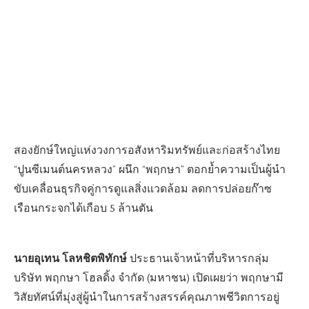
สองยักษ์ใหญ่แห่งวงการอสังหาริมทรัพย์และก่อสร้างไทย
“ปูนซีเมนต์นครหลวง” ผนึก “พฤกษา” ตอกย้ำความเป็นผู้นำ
ขับเคลื่อนธุรกิจคู่การดูแลสิ่งแวดล้อม ลดการปล่อยก๊าซ
เรือนกระจกได้เกือบ 5 ล้านตัน
นายอุเทน โลหชิตพิทักษ์
ประธานเจ้าหน้าที่บริหารกลุ่ม
บริษัท พฤกษา โฮลดิ้ง จำกัด (มหาชน) เปิดเผยว่า พฤกษามี
วิสัยทัศน์ที่มุ่งสู่ผู้นําในการสร้างสรรค์คุณภาพชีวิตการอยู่