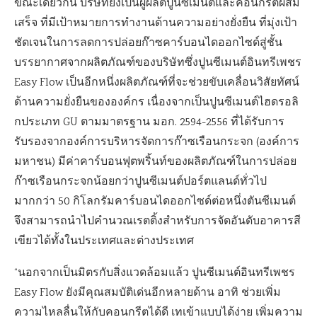
ขณะเดียวกัน บริษัทยังเป็นผู้ผลิตปูนซีเมนต์และคอนกรีตผสม
เสร็จ ที่มีเป้าหมายการทำงานด้านความอย่างยั่งยืน ที่มุ่งเป้า
ชัดเจนในการลดการปล่อยก๊าซคาร์บอนไดออกไซด์สู่ชั้น
บรรยากาศจากผลิตภัณฑ์ของบริษัทซึ่งปูนซีเมนต์อินทรีเพชร
Easy Flow เป็นอีกหนึ่งผลิตภัณฑ์ที่จะช่วยขับเคลื่อนวิสัยทัศน์
ด้านความยั่งยืนขององค์กร เนื่องจากเป็นปูนซีเมนต์ไฮดรอลิ
กประเภท GU ตามมาตรฐาน มอก. 2594-2556 ที่ได้รับการ
รับรองจากองค์การบริหารจัดการก๊าซเรือนกระจก (องค์การ
มหาชน) มีค่าคาร์บอนฟุตพริ้นท์ของผลิตภัณฑ์ในการปล่อย
ก๊าซเรือนกระจกน้อยกว่าปูนซีเมนต์ปอร์ตแลนด์ทั่วไป
มากกว่า 50 กิโลกรัมคาร์บอนไดออกไซด์ต่อหนึ่งตันซีเมนต์
จึงสามารถนำไปคำนวณเรตติ้งสำหรับการจัดอันดับอาคารสี
เขียวได้ทั้งในประเทศและต่างประเทศ
“นอกจากเป็นมิตรกับสิ่งแวดล้อมแล้ว ปูนซีเมนต์อินทรีเพชร
Easy Flow ยังมีคุณสมบัติเด่นอีกหลายด้าน อาทิ ช่วยเพิ่ม
ความไหลลื่นให้กับคอนกรีตได้ดี เทเข้าแบบได้ง่าย เพิ่มความ