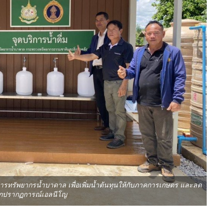
รทรัพยากรน้ำบาดาล เพื่อเพิ่มน้ำต้นทุนให้กับภาคการเกษตร และลด
กปรากฏการณ์เอลนีโญ