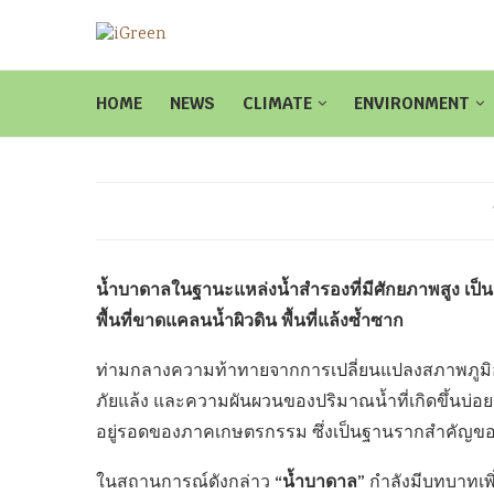
HOME
NEWS
CLIMATE
ENVIRONMENT
น้ำบาดาลในฐานะแหล่งน้ำสำรองที่มีศักยภาพสูง เป
พื้นที่ขาดแคลนน้ำผิวดิน พื้นที่แล้งซ้ำซาก
ท่ามกลางความท้าทายจากการเปลี่ยนแปลงสภาพภูมิอา
ภัยแล้ง และความผันผวนของปริมาณน้ำที่เกิดขึ้นบ่อ
อยู่รอดของภาคเกษตรกรรม ซึ่งเป็นฐานรากสำคัญข
“น้ำบาดาล”
ในสถานการณ์ดังกล่าว
กำลังมีบทบาทเพิ