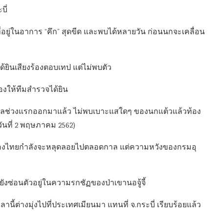
บี่
่อยู่ในอาการ “คึก” สุดขีด และพบได้หลายวัน ก่อนนกจะเคลื่อน
ด้ยินเสียงร้องตอบเทป แต่ไม่พบตัว
ร้องให้ทีมสำรวจได้ยิน
่วง ผลช่วงแรกออกมาแล้ว ไม่พบเบาะแสใดๆ ของนกแต้วแล้วท้อง
วันที่ 2 พฤษภาคม 2562)
องไทยกำลังจะหลุดลอยไปตลอดกาล แต่ความหวังของกรมอุ
่ยังซ่อนตัวอยู่ในความรกชัฏของป่าเขานอจู้จี้
้ต่างมุ่งไปที่ประเทศเมียนมา แทนที่ จ.กระบี่ เรียบร้อยแล้ว