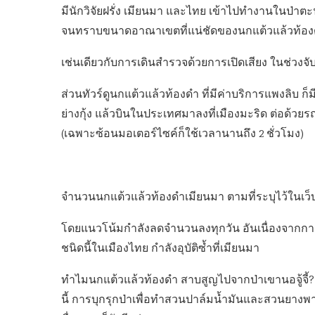
มีนักวิจัยฝรั่ง เมียนมา และไทย เข้าไปทำงานในป่าต
จนทราบขนาดอาณาเขตที่แน่ชัดของนกแต้วแล้วท้องดำ
เช่นเดียวกับการเดินสำรวจด้วยการเปิดเสียง ในช่วงจับค
ส่วนทัวร์ดูนกแต้วแล้วท้องดำ ที่มีค่าบริการแพงลิบ ก
ย่างกุ้ง แล้วบินในประเทศมาลงที่เมืองมะริด ต่อด้วยรถ
(เฉพาะซ้อนมอเตอร์ไซค์ก็ใช้เวลานานถึง 2 ชั่วโมง)
จำนวนนกแต้วแล้วท้องดำเมียนมา ตามที่ระบุไว้ในเว็
โดยแนวโน้มกำลังลดจำนวนลงทุกวัน อันเนื่องจากการบ
ชนิดนี้ในเมืองไทย กำลังอุบัติซ้ำที่เมียนมา
ทำไมนกแต้วแล้วท้องดำ สาบสูญไปจากป่าเขานอจู้จี้? แ
นี้ การบุกรุกป่าเพื่อทำสวนปาล์มน้ำมันและสวนยางพา