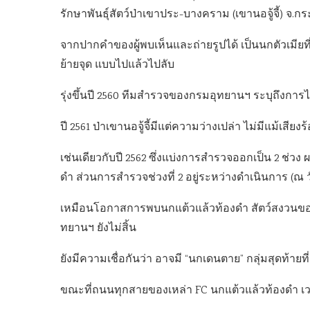
รักษาพันธุ์สัตว์ป่าเขาประ-บางคราม (เขานอจู้จี้) จ.กระ
จากปากคำของผู้พบเห็นและถ่ายรูปได้ เป็นนกตัวเมียที
ย้ายจุด แบบไปแล้วไปลับ
รุ่งขึ้นปี 2560 ทีมสำรวจของกรมอุทยานฯ ระบุถึงการไ
ปี 2561 ป่าเขานอจู้จี้มีแต่ความว่างเปล่า ไม่มีแม้เสียง
เช่นเดียวกับปี 2562 ซึ่งแบ่งการสำรวจออกเป็น 2 ช
ดำ ส่วนการสำรวจช่วงที่ 2 อยู่ระหว่างดำเนินการ (ณ 
เหมือนโอกาสการพบนกแต้วแล้วท้องดำ สัตว์สงวนข
ทยานฯ ยังไม่สิ้น
ยังมีความเชื่อกันว่า อาจมี “นกเดนตาย” กลุ่มสุดท้ายที
ขณะที่ถนนทุกสายของเหล่า FC นกแต้วแล้วท้องดำ เวลานี