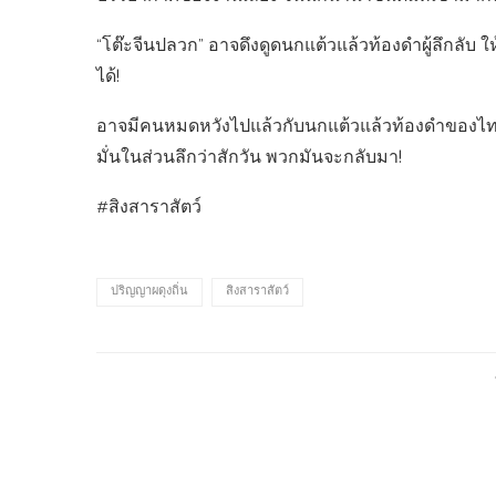
“โต๊ะจีนปลวก” อาจดึงดูดนกแต้วแล้วท้องดำผู้ลึกลับ ใ
ได้!
อาจมีคนหมดหวังไปแล้วกับนกแต้วแล้วท้องดำของไทย 
มั่นในส่วนลึกว่าสักวัน พวกมันจะกลับมา!
#สิงสาราสัตว์
ปริญญาผดุงถิ่น
สิงสาราสัตว์