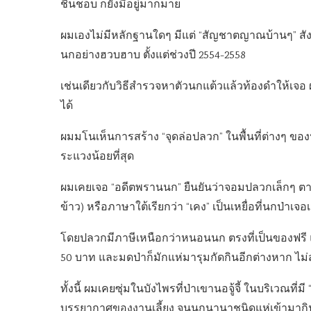
ชื่นชอบ ก็ยังมีอยู่มากมาย
ผมเองไม่มีหลักฐานใดๆ มีแต่ “สัญชาตญาณบ้านๆ” สั
นกอย่างฮวบฮาบ ตั้งแต่ช่วงปี 2554-2558
เช่นเดียวกับวิธีสำรวจหาตัวนกแต้วแล้วท้องดำให้เจอ ผ
ได้
ผมมโนเห็นการสร้าง “จุดล่อปลวก” ในพื้นที่ต่างๆ ของป่า
ระแวงน้อยที่สุด
ผมเคยเจอ “อดีตพรานนก” ยืนยันว่าจอมปลวกเล็กๆ ตามพ
ข้าว) หรือภาษาใต้เรียกว่า “เคง” เป็นเหยื่อที่นกป่าเจอเ
โดยปลวกมีภาษีเหนือกว่าหนอนนก ตรงที่เป็นของฟรี
50 บาท และมดป่าก็มักแห่มารุมกัดกินอีกต่างหาก ไม
ทั้งนี้ ผมเคยซุ่มในบังไพรที่ป่าเขานอจู้จี้ ในบริเวณที่
บรรยากาศของงานเลี้ยง จนนกนานาชนิดแห่เข้ามาก