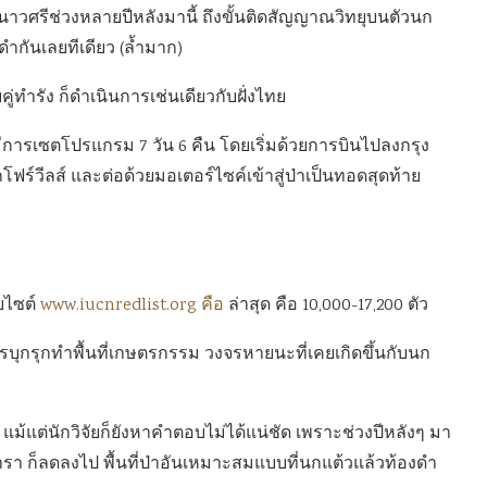
ะนาวศรีช่วงหลายปีหลังมานี้ ถึงขั้นติดสัญญาณวิทยุบนตัวนก
กันเลยทีเดียว (ล้ำมาก)
ู่ทำรัง ก็ดำเนินการเช่นเดียวกับฝั่งไทย
็มีการเซตโปรแกรม 7 วัน 6 คืน โดยเริ่มด้วยการบินไปลงกรุง
โฟร์วีลส์ และต่อด้วยมอเตอร์ไซค์เข้าสู่ป่าเป็นทอดสุดท้าย
บไซต์
www.iucnredlist.org คือ
ล่าสุด คือ 10,000-17,200 ตัว
ุกรุกทำพื้นที่เกษตรกรรม วงจรหายนะที่เคยเกิดขึ้นกับนก
ม้แต่นักวิจัยก็ยังหาคำตอบไม่ได้แน่ชัด เพราะช่วงปีหลังๆ มา
รา ก็ลดลงไป พื้นที่ป่าอันเหมาะสมแบบที่นกแต้วแล้วท้องดำ