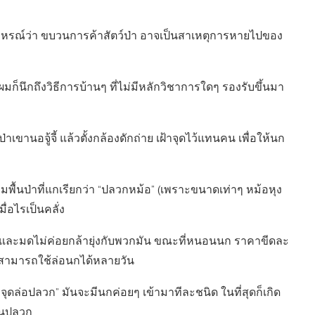
งหรณ์ว่า ขบวนการค้าสัตว์ป่า อาจเป็นสาเหตุการหายไปของ
มก็นึกถึงวิธีการบ้านๆ ที่ไม่มีหลักวิชาการใดๆ รองรับขึ้นมา
เขานอจู้จี้ แล้วตั้งกล้องดักถ่าย เฝ้าจุดไว้แทนคน เพื่อให้นก
ื้นป่าที่แกเรียกว่า “ปลวกหม้อ” (เพราะขนาดเท่าๆ หม้อหุง
มื่อไรเป็นคลั่ง
 และมดไม่ค่อยกล้ายุ่งกับพวกมัน ขณะที่หนอนนก ราคาขีดละ
่สามารถใช้ล่อนกได้หลายวัน
มี “จุดล่อปลวก” มันจะมีนกค่อยๆ เข้ามาทีละชนิด ในที่สุดก็เกิด
ินปลวก