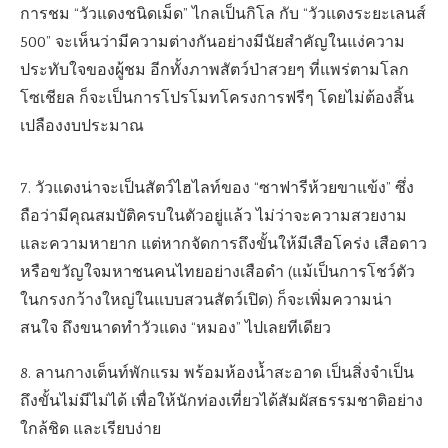
การชม “วัวแดงชนิดเม็ด” ไกลเป็นกิโล กับ “วัวแดงระยะเลนส์
500” จะเห็นว่ามีความต่างกันอย่างมีนัยสำคัญในแง่ความ
ประทับใจของผู้ชม อีกทั้งภาพสัตว์ป่าสวยๆ ที่แพร่ตามโลก
โซเชียล ก็จะเป็นการโปรโมทโครงการฟรีๆ โดยไม่ต้องสิ้น
เปลืองงบประมาณ
7. วัวแดงน่าจะเป็นสัตว์ไฮไลท์ของ “ซาฟารีห้วยขาแข้ง” ซึ่ง
ถือว่ามีคุณสมบัติครบในตัวอยู่แล้ว ไม่ว่าจะความสวยงาม
และความหายาก แต่หากจัดการถึงขั้นให้มีเสือโคร่ง เสือดาว
หรือขวัญใจมหาชนคนไทยอย่างเสือดำ (แม้เป็นการโชว์ตัว
ในกรงกว้างใหญ่ในแบบสวนสัตว์เปิด) ก็จะเพิ่มความน่า
สนใจ ถึงขนาดทำวัวแดง “หมอง” ไปเลยทีเดียว
8. ลานกางเต็นท์พักแรม พร้อมห้องน้ำสะอาด เป็นสิ่งจำเป็น
ถึงขั้นไม่มีไม่ได้ เพื่อให้นักท่องเที่ยวได้สัมผัสธรรมชาติอย่าง
ใกล้ชิด และเรียบง่าย