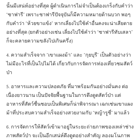
นั้นมีเสน่ห์อย่างที่สุด ผู้ดำเนินการไม่จำเป็นต้องเกร็งกับคำว่า
“ซาฟารี” เพราะซาฟารีปัจจุบันก็มีความหมายด้านบวก พอๆ
กับคำว่า “ห้วยขาแข้ง” หากเลี่ยงไปใช้คำอื่นคงจะน่าเสียดาย
อย่างที่สุด (ยกตัวอย่างเช่น เลี่ยงไปใช้คำว่า “ซาฟารีทับเสลา”
ก็จะคลายความขลังไปเกินครึ่ง)
4. ความสำเร็จจาก “เขาแผงม้า” และ “กุยบุรี” เป็นตัวอย่างว่า
ไม่มีอะไรที่เป็นไปไม่ได้ เกี่ยวกับการจัดการท่องเที่ยวชมสัตว์
ป่า
5. อาหารและความปลอดภัย ที่มาพร้อมกันอย่างมั่นคง ต่อ
เนื่องยาวนาน เป็นปัจจัยพื้นฐานในการดึงดูดสัตว์ป่า แต่
อาหารที่สัตว์ชื่นชอบเป็นพิเศษก็น่าพิจารณา เฉกเช่นเขาแผง
ม้าที่ประสบความสำเร็จอย่างสวยงามกับ “หญ้ารูซี่” มาแล้ว
6. การจัดการให้สัตว์เข้ามาอยู่ในระยะถ่ายภาพของเหล่าช่าง
ภาพสัตว์ป่า จะเป็นอีกเสน่ห์ดึงดูดอย่างสำคัญ ลองมโนภาพ