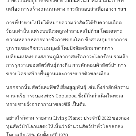
ป่าซึ่งเป็นที่อยู่อาศัยของช้างไปเป็นสวนปาล์มน้ำมัน การทำ
เหมือง การสร้างถนนหนทาง การลักลอบล่าเพื่อเอางา ฯลฯ
การที่ป่าหายไปไม่ได้หมายความว่าสัตว์ได้รับความเดือด
ร้อนเท่านั้น แต่ระบบนิเวศถูกทำลายลงไปด้วย โดยเฉพาะ
ความหลากหลายทางชีวภาพของโลก ซึ่งสาเหตุมาจากการ
รุกรานของกิจกรรมมนุษย์ โดยปัจจัยหลักมาจากการ
เปลี่ยนแปลงของสภาพภูมิอากาศหรือภาวะโลกร้อน รวมถึง
การรุกรานของสัตว์พันธุ์ต่างถิ่น การลักลอบค้าสัตว์ป่า การ
ขยายโครงสร้างพื้นฐานและการขยายตัวของเมือง
นอกจากนั้น สัตว์และพืชที่เสี่ยงสูญพันธุ์ เช่น กิ้งก่ายักษ์กราน
คานาเรีย กระบองเพชร Copiapoa ซึ่งมีถิ่นกำเนิดในทะเล
ทรายชายฝั่งอาตากามาของชิลี เป็นต้น
อย่างไรก็ตาม รายงาน Living Planet ประจำปี 2022 ของกอง
ทุนสัตว์ป่าโลกแสดงให้เห็นว่าจำนวนสัตว์ป่าทั่วโลกลดลง
โดยเฉลี่ย 69% นับตั้งแต่ปี 1970