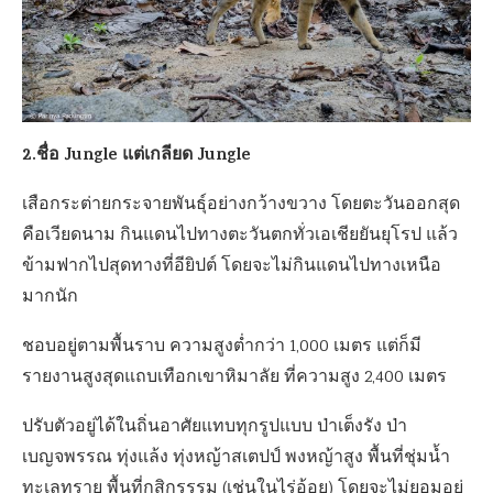
2.ชื่อ Jungle แต่เกลียด Jungle
เสือกระต่ายกระจายพันธุ์อย่างกว้างขวาง โดยตะวันออกสุด
คือเวียดนาม กินแดนไปทางตะวันตกทั่วเอเชียยันยุโรป แล้ว
ข้ามฟากไปสุดทางที่อียิปต์ โดยจะไม่กินแดนไปทางเหนือ
มากนัก
ชอบอยู่ตามพื้นราบ ความสูงต่ำกว่า 1,000 เมตร แต่ก็มี
รายงานสูงสุดแถบเทือกเขาหิมาลัย ที่ความสูง 2,400 เมตร
ปรับตัวอยู่ได้ในถิ่นอาศัยแทบทุกรูปแบบ ป่าเต็งรัง ป่า
เบญจพรรณ ทุ่งแล้ง ทุ่งหญ้าสเตปป์ พงหญ้าสูง พื้นที่ชุ่มน้ำ
ทะเลทราย พื้นที่กสิกรรรม (เช่นในไร่อ้อย) โดยจะไม่ยอมอยู่