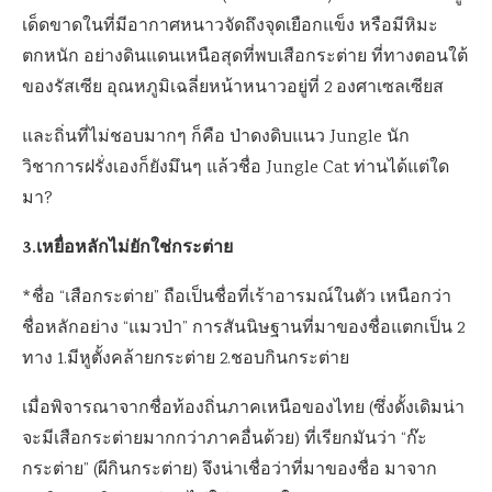
เด็ดขาดในที่มีอากาศหนาวจัดถึงจุดเยือกแข็ง หรือมีหิมะ
ตกหนัก อย่างดินแดนเหนือสุดที่พบเสือกระต่าย ที่ทางตอนใต้
ของรัสเซีย อุณหภูมิเฉลี่ยหน้าหนาวอยู่ที่ 2 องศาเซลเซียส
และถิ่นที่ไม่ชอบมากๆ ก็คือ ป่าดงดิบแนว Jungle นัก
วิชาการฝรั่งเองก็ยังมึนๆ แล้วชื่อ Jungle Cat ท่านได้แต่ใด
มา?
3.เหยื่อหลักไม่ยักใช่กระต่าย
*ชื่อ “เสือกระต่าย” ถือเป็นชื่อที่เร้าอารมณ์ในตัว เหนือกว่า
ชื่อหลักอย่าง “แมวป่า” การสันนิษฐานที่มาของชื่อแตกเป็น 2
ทาง 1.มีหูตั้งคล้ายกระต่าย 2.ชอบกินกระต่าย
เมื่อพิจารณาจากชื่อท้องถิ่นภาคเหนือของไทย (ซึ่งดั้งเดิมน่า
จะมีเสือกระต่ายมากกว่าภาคอื่นด้วย) ที่เรียกมันว่า “ก๊ะ
กระต่าย” (ผีกินกระต่าย) จึงน่าเชื่อว่าที่มาของชื่อ มาจาก