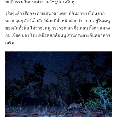
พฤติกรรมกินกระต่าย ไม่ใช่รูปทรงใบหู
จริงๆแล้ว เสือกระต่ายเป็น “ขาแดก” ที่กินอาหารได้หลาก
หลายสุดๆ สัตว์เล็กสัตว์น้อยที่น้ำหนักต่ำกว่า 1 กก. อยู่ในเมนู
ของมันทั้งนั้น ไม่ว่าจะหนู กระรอก นก จิ้งเหลน กิ้งก่า แมลง
กบ เขียด ปลา โดยเหยื่อหลักคือหนู ส่วนกระต่ายก็แค่อาหาร
เสริม