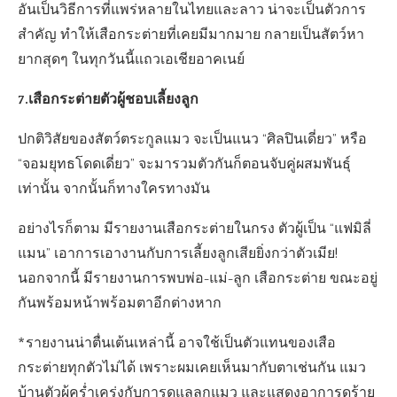
อันเป็นวิธีการที่แพร่หลายในไทยและลาว น่าจะเป็นตัวการ
สำคัญ ทำให้เสือกระต่ายที่เคยมีมากมาย กลายเป็นสัตว์หา
ยากสุดๆ ในทุกวันนี้แถวเอเชียอาคเนย์
7.เสือกระต่ายตัวผู้ชอบเลี้ยงลูก
ปกติวิสัยของสัตว์ตระกูลแมว จะเป็นแนว “ศิลปินเดี่ยว” หรือ
“จอมยุทธโดดเดี่ยว” จะมารวมตัวกันก็ตอนจับคู่ผสมพันธุ์
เท่านั้น จากนั้นก็ทางใครทางมัน
อย่างไรก็ตาม มีรายงานเสือกระต่ายในกรง ตัวผู้เป็น “แฟมิลี่
แมน” เอาการเอางานกับการเลี้ยงลูกเสียยิ่งกว่าตัวเมีย!
นอกจากนี้ มีรายงานการพบพ่อ-แม่-ลูก เสือกระต่าย ขณะอยู่
กันพร้อมหน้าพร้อมตาอีกต่างหาก
*รายงานน่าตื่นเต้นเหล่านี้ อาจใช้เป็นตัวแทนของเสือ
กระต่ายทุกตัวไม่ได้ เพราะผมเคยเห็นมากับตาเช่นกัน แมว
บ้านตัวผู้คร่ำเคร่งกับการดูแลลูกแมว และแสดงอาการดุร้าย