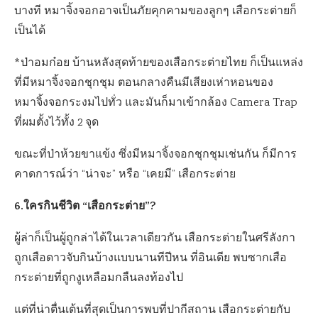
บางที หมาจิ้งจอกอาจเป็นภัยคุกคามของลูกๆ เสือกระต่ายก็
เป็นได้
*ป่าอมก๋อย บ้านหลังสุดท้ายของเสือกระต่ายไทย ก็เป็นแหล่ง
ที่มีหมาจิ้งจอกชุกชุม ตอนกลางคืนมีเสียงเห่าหอนของ
หมาจิ้งจอกระงมไปทั่ว และมันก็มาเข้ากล้อง Camera Trap
ที่ผมตั้งไว้ทั้ง 2 จุด
ขณะที่ป่าห้วยขาแข้ง ซึ่งมีหมาจิ้งจอกชุกชุมเช่นกัน ก็มีการ
คาดการณ์ว่า “น่าจะ” หรือ “เคยมี” เสือกระต่าย
6.ใครกินชีวิต “เสือกระต่าย”?
ผู้ล่าก็เป็นผู้ถูกล่าได้ในเวลาเดียวกัน เสือกระต่ายในศรีลังกา
ถูกเสือดาวจับกินบ้างแบบนานทีปีหน ที่อินเดีย พบซากเสือ
กระต่ายที่ถูกงูเหลือมกลืนลงท้องไป
แต่ที่น่าตื่นเต้นที่สุดเป็นการพบที่ปากีสถาน เสือกระต่ายกับ